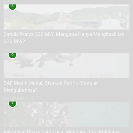
ENERGI
5
Sarulla Punya 330 MW, Mengapa Hanya Menghasilkan
220 MW?
ENERGI
6
SAF Masih Mahal, Bisakah Pabrik Modular
Mengubahnya?
TEKNOLOGI HIJAU
7
Indonesia Punya Laut Luas, Mengapa Tata Kelolanya