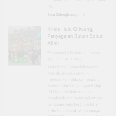
berulang: banjir. Dalam pertemuan
itu,…
Baca Selengkapnya...
Krisis Hulu Ciliwung,
Penyegelan Bukan Solusi
Akhir
Hamdani S Rukiah
1 tahun
ago
0
3 mins
EKOLOGI
ALIH fungsi lahan di kawasan
Puncak, Bogor, semakin
meresahkan. Sebagai respons,
Kementerian Lingkungan Hidup
(KLH) melakukan inspeksi
mendadak dan menyegel empat
bangunan yang berdiri di lahan
kritis hulu daerah aliran sungai