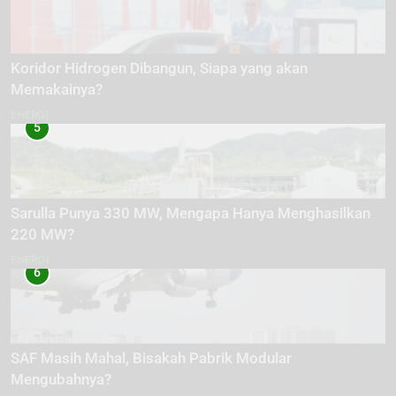
Koridor Hidrogen Dibangun, Siapa yang akan
Memakainya?
ENERGI
5
Sarulla Punya 330 MW, Mengapa Hanya Menghasilkan
220 MW?
ENERGI
6
SAF Masih Mahal, Bisakah Pabrik Modular
Mengubahnya?