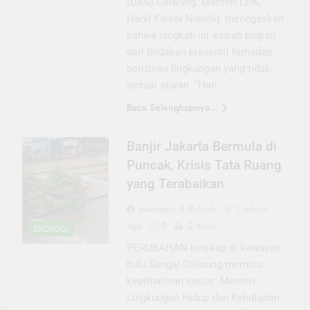
(DAS) Ciliwung. Menteri LHK,
Hanif Faisol Nurofiq, menegaskan
bahwa langkah ini adalah bagian
dari tindakan preventif terhadap
perizinan lingkungan yang tidak
sesuai aturan. “Hari…
Baca Selengkapnya...
Banjir Jakarta Bermula di
Puncak, Krisis Tata Ruang
yang Terabaikan
Hamdani S Rukiah
1 tahun
ago
0
2 mins
EKOLOGI
PERUBAHAN lanskap di kawasan
hulu Sungai Ciliwung memicu
keprihatinan serius. Menteri
Lingkungan Hidup dan Kehutanan