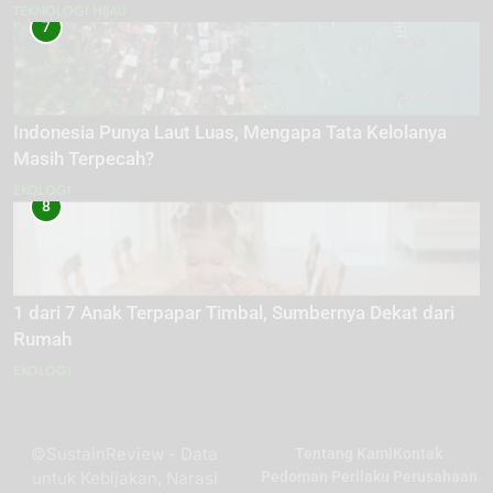
TEKNOLOGI HIJAU
7
Indonesia Punya Laut Luas, Mengapa Tata Kelolanya
Masih Terpecah?
EKOLOGI
8
1 dari 7 Anak Terpapar Timbal, Sumbernya Dekat dari
Rumah
EKOLOGI
©SustainReview - Data
Tentang Kami
Kontak
untuk Kebijakan, Narasi
Pedoman Perilaku Perusahaan