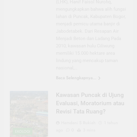
(LHK), Hanif Faisol Nurofiq,
mengungkapkan bahwa alih fungsi
lahan di Puncak, Kabupaten Bogor,
menjadi pemicu utama banjir di
Jabodetabek. Dari Resapan Air
Menjadi Beton dan Ladang Pada
2010, kawasan hulu Ciliwung
memiliki 15.000 hektare area
lindung yang mencakup taman
nasional,…
Baca Selengkapnya...
Kawasan Puncak di Ujung
Evaluasi, Moratorium atau
Revisi Tata Ruang?
Hamdani S Rukiah
1 tahun
ago
0
3 mins
EKOLOGI