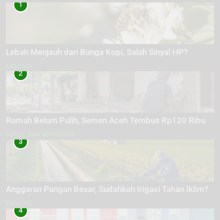
1
Lebah Menjauh dari Bunga Kopi, Salah Sinyal HP?
EKOLOGI
2
Rumah Belum Pulih, Semen Aceh Tembus Rp120 Ribu
SOSIAL DAN KOMUNITAS
3
Anggaran Pangan Besar, Sudahkah Irigasi Tahan Iklim?
EKOLOGI
4