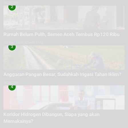
EKOLOGI
2
Rumah Belum Pulih, Semen Aceh Tembus Rp120 Ribu
SOSIAL DAN KOMUNITAS
3
Anggaran Pangan Besar, Sudahkah Irigasi Tahan Iklim?
EKOLOGI
4
Koridor Hidrogen Dibangun, Siapa yang akan
Memakainya?