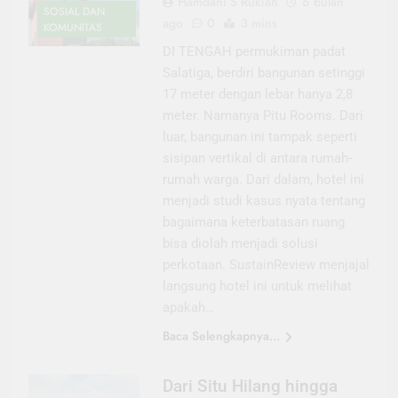
Hamdani S Rukiah
6 bulan
SOSIAL DAN
ago
0
3 mins
KOMUNITAS
DI TENGAH permukiman padat
Salatiga, berdiri bangunan setinggi
17 meter dengan lebar hanya 2,8
meter. Namanya Pitu Rooms. Dari
luar, bangunan ini tampak seperti
sisipan vertikal di antara rumah-
rumah warga. Dari dalam, hotel ini
menjadi studi kasus nyata tentang
bagaimana keterbatasan ruang
bisa diolah menjadi solusi
perkotaan. SustainReview menjajal
langsung hotel ini untuk melihat
apakah…
Baca Selengkapnya...
Dari Situ Hilang hingga