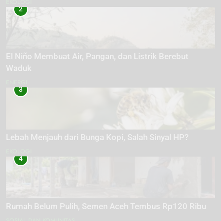
EKOLOGI
2
El Niño Membuat Air, Pangan, dan Listrik Berebut
Waduk
ENERGI
3
Lebah Menjauh dari Bunga Kopi, Salah Sinyal HP?
EKOLOGI
4
Rumah Belum Pulih, Semen Aceh Tembus Rp120 Ribu
SOSIAL DAN KOMUNITAS