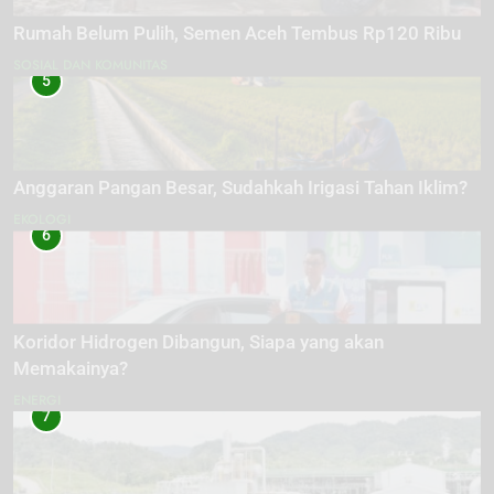
Rumah Belum Pulih, Semen Aceh Tembus Rp120 Ribu
SOSIAL DAN KOMUNITAS
5
Anggaran Pangan Besar, Sudahkah Irigasi Tahan Iklim?
EKOLOGI
6
Koridor Hidrogen Dibangun, Siapa yang akan
Memakainya?
ENERGI
7