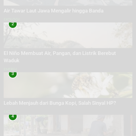
Air Tawar Laut Jawa Mengalir hingga Banda
EKOLOGI
2
El Niño Membuat Air, Pangan, dan Listrik Berebut
Waduk
ENERGI
3
Lebah Menjauh dari Bunga Kopi, Salah Sinyal HP?
EKOLOGI
4