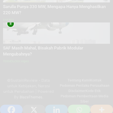
Sarulla Punya 330 MW, Mengapa Hanya Menghasilkan
220 MW?
ENERGI
8
SAF Masih Mahal, Bisakah Pabrik Modular
Mengubahnya?
TEKNOLOGI HIJAU
©SustainReview - Data
Tentang Kami
Kontak
untuk Kebijakan, Narasi
Pedoman Perilaku Perusahaan
Disclaimer
Kode Etik
untuk Perubahan | Powered
Pedoman Pemberitaan Media
By
.
BlazeThemes
Siber
Kebijakan Privasi