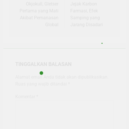
pos
Okjokull, Gletser
Jejak Karbon
Pertama yang Mati
Farmasi, Efek
Akibat Pemanasan
Samping yang
Global
Jarang Disadari
TINGGALKAN BALASAN
Alamat email Anda tidak akan dipublikasikan.
Ruas yang wajib ditandai
*
Komentar
*