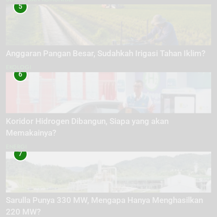
5
Anggaran Pangan Besar, Sudahkah Irigasi Tahan Iklim?
EKOLOGI
6
Koridor Hidrogen Dibangun, Siapa yang akan
Memakainya?
ENERGI
7
Sarulla Punya 330 MW, Mengapa Hanya Menghasilkan
220 MW?