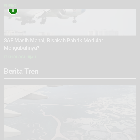
ENERGI
8
SAF Masih Mahal, Bisakah Pabrik Modular
Mengubahnya?
TEKNOLOGI HIJAU
Berita Tren