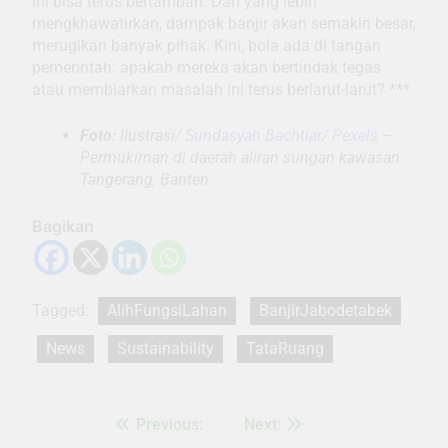
ini bisa terus bertambah. Dan yang lebih
mengkhawatirkan, dampak banjir akan semakin besar,
merugikan banyak pihak. Kini, bola ada di tangan
pemerintah: apakah mereka akan bertindak tegas
atau membiarkan masalah ini terus berlarut-larut? ***
Foto:
Ilustrasi/
Sundasyah Bachtiar/ Pexels
–
Permukiman di daerah aliran sungan kawasan
Tangerang, Banten.
Bagikan
Tagged:
AlihFungsiLahan
BanjirJabodetabek
News
Sustainability
TataRuang
Previous:
Next:
Navigasi