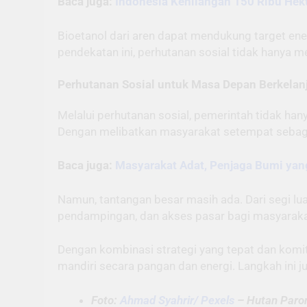
Baca juga:
Indonesia Kehilangan 150 Ribu Hek
Bioetanol dari aren dapat mendukung target en
pendekatan ini, perhutanan sosial tidak hanya m
Perhutanan Sosial untuk Masa Depan Berkelan
Melalui perhutanan sosial, pemerintah tidak han
Dengan melibatkan masyarakat setempat sebagai
Baca juga:
Masyarakat Adat, Penjaga Bumi yang
Namun, tantangan besar masih ada. Dari segi luas
pendampingan, dan akses pasar bagi masyaraka
Dengan kombinasi strategi yang tepat dan komi
mandiri secara pangan dan energi. Langkah ini j
Foto:
Ahmad Syahrir/ Pexels
– Hutan Paron