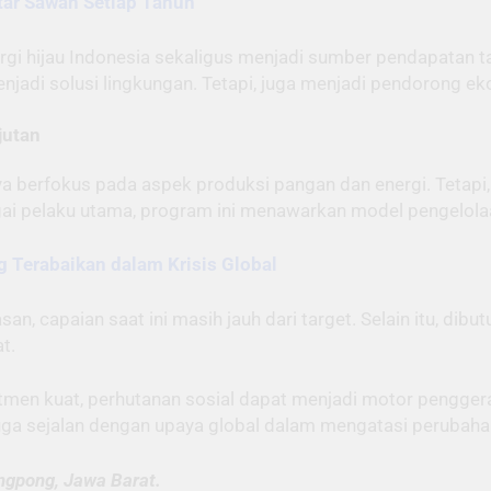
tar Sawah Setiap Tahun
ergi hijau Indonesia sekaligus menjadi sumber pendapatan 
enjadi solusi lingkungan. Tetapi, juga menjadi pendorong e
jutan
ya berfokus pada aspek produksi pangan dan energi. Tetapi,
 pelaku utama, program ini menawarkan model pengelolaan 
 Terabaikan dalam Krisis Global
an, capaian saat ini masih jauh dari target. Selain itu, di
t.
tmen kuat, perhutanan sosial dapat menjadi motor pengge
uga sejalan dengan upaya global dalam mengatasi perubahan 
gpong, Jawa Barat.