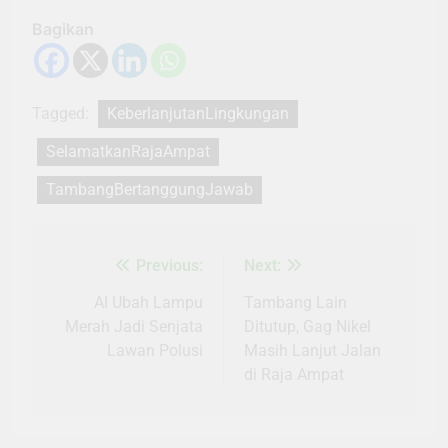
Bagikan
Tagged:
KeberlanjutanLingkungan
SelamatkanRajaAmpat
TambangBertanggungJawab
Previous:
Next:
Navigasi
pos
AI Ubah Lampu
Tambang Lain
Merah Jadi Senjata
Ditutup, Gag Nikel
Lawan Polusi
Masih Lanjut Jalan
di Raja Ampat