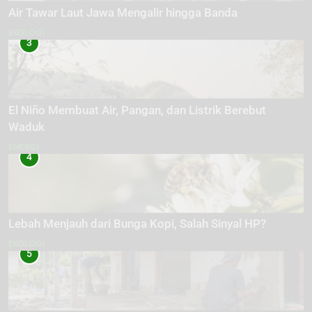
Air Tawar Laut Jawa Mengalir hingga Banda
EKOLOGI
3
El Niño Membuat Air, Pangan, dan Listrik Berebut
Waduk
ENERGI
4
Lebah Menjauh dari Bunga Kopi, Salah Sinyal HP?
EKOLOGI
5