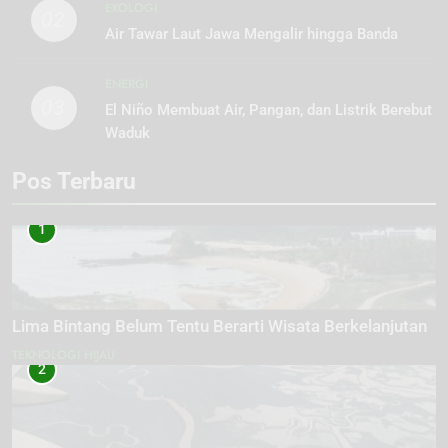
EKOLOGI
02
Air Tawar Laut Jawa Mengalir hingga Banda
ENERGI
03
El Niño Membuat Air, Pangan, dan Listrik Berebut
Waduk
Pos Terbaru
1
Lima Bintang Belum Tentu Berarti Wisata Berkelanjutan
TEKNOLOGI HIJAU
2