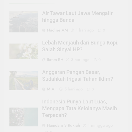
Air Tawar Laut Jawa Mengalir
hingga Banda
Nadine AM
1 hari ago
0
Lebah Menjauh dari Bunga Kopi,
Salah Sinyal HP?
Ikram RH
3 hari ago
0
Anggaran Pangan Besar,
Sudahkah Irigasi Tahan Iklim?
M Ali
5 hari ago
0
Indonesia Punya Laut Luas,
Mengapa Tata Kelolanya Masih
Terpecah?
Hamdani S Rukiah
1 minggu ago