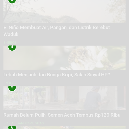
El Niño Membuat Air, Pangan, dan Listrik Berebut
Waduk
ENERGI
4
Lebah Menjauh dari Bunga Kopi, Salah Sinyal HP?
EKOLOGI
5
Rumah Belum Pulih, Semen Aceh Tembus Rp120 Ribu
SOSIAL DAN KOMUNITAS
6