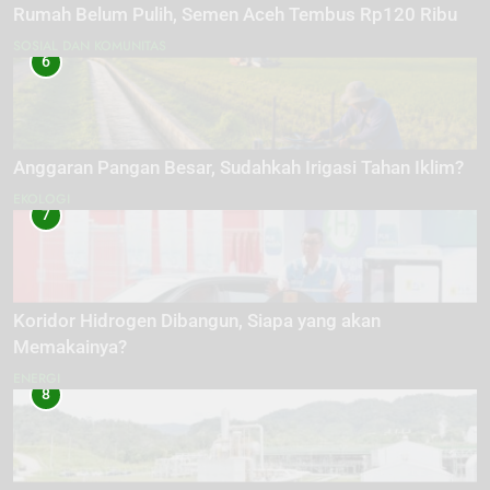
Rumah Belum Pulih, Semen Aceh Tembus Rp120 Ribu
SOSIAL DAN KOMUNITAS
6
Anggaran Pangan Besar, Sudahkah Irigasi Tahan Iklim?
EKOLOGI
7
Koridor Hidrogen Dibangun, Siapa yang akan
Memakainya?
ENERGI
8