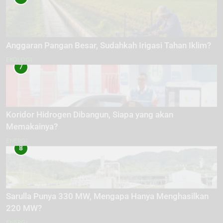
Anggaran Pangan Besar, Sudahkah Irigasi Tahan Iklim?
EKOLOGI
7
Koridor Hidrogen Dibangun, Siapa yang akan
Memakainya?
ENERGI
8
Sarulla Punya 330 MW, Mengapa Hanya Menghasilkan
220 MW?
ENERGI