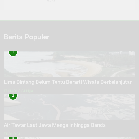
0
Berita Populer
1
Lima Bintang Belum Tentu Berarti Wisata Berkelanjutan
TEKNOLOGI HIJAU
2
Air Tawar Laut Jawa Mengalir hingga Banda
EKOLOGI
3