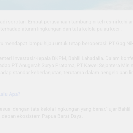
 jadi sorotan. Empat perusahaan tambang nikel resmi kehil
terhadap aturan lingkungan dan tata kelola pulau kecil.
tru mendapat lampu hijau untuk tetap beroperasi: PT Gag 
teri Investasi/Kepala BKPM, Bahlil Lahadalia. Dalam konfer
hadap PT Anugerah Surya Pratama, PT Kawei Sejahtera Mini
hadap standar keberlanjutan, terutama dalam pengelolaan l
Lalu Apa?
suai dengan tata kelola lingkungan yang benar,” ujar Bahlil
a depan ekosistem Papua Barat Daya.