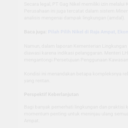
Secara legal, PT Gag Nikel memiliki izin mela
Perusahaan ini juga tercatat dalam sistem
Miner
analisis mengenai dampak lingkungan (amdal).
Baca juga:
Pilah Pilih Nikel di Raja Ampat, Ek
Namun, dalam laporan Kementerian Lingkungan 
diawasi karena indikasi pelanggaran. Menteri L
mengantongi Persetujuan Penggunaan Kawasan
Kondisi ini menandakan betapa kompleksnya rel
yang rentan.
P
erspektif Keberlanjutan
Bagi banyak pemerhati lingkungan dan praktisi k
momentum penting untuk meninjau ulang semua ak
Ampat.