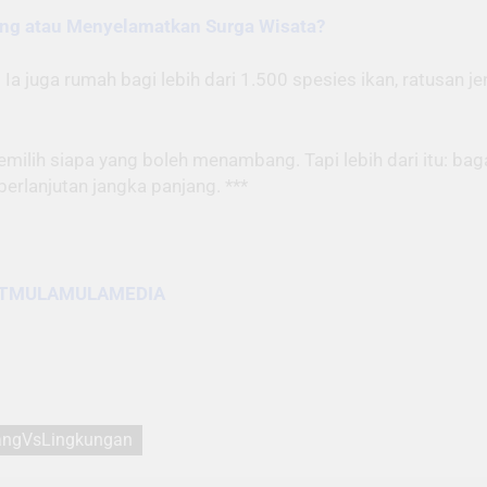
ng atau Menyelamatkan Surga Wisata?
Ia juga rumah bagi lebih dari 1.500 spesies ikan, ratusan j
ilih siapa yang boleh menambang. Tapi lebih dari itu: bag
berlanjutan jangka panjang. ***
o/PTMULAMULAMEDIA
ngVsLingkungan