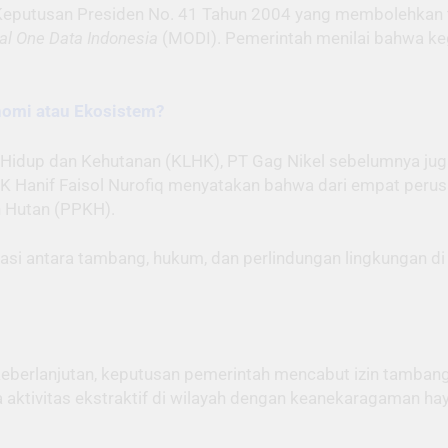
lui Keputusan Presiden No. 41 Tahun 2004 yang membolehkan
al One Data Indonesia
(MODI). Pemerintah menilai bahwa ke
onomi atau Ekosistem?
Hidup dan Kehutanan (KLHK), PT Gag Nikel sebelumnya ju
HK Hanif Faisol Nurofiq menyatakan bahwa dari empat perus
 Hutan (PPKH).
asi antara tambang, hukum, dan perlindungan lingkungan di
eberlanjutan, keputusan pemerintah mencabut izin tambang b
tivitas ekstraktif di wilayah dengan keanekaragaman hayat