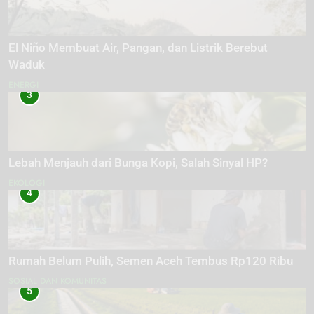
El Niño Membuat Air, Pangan, dan Listrik Berebut
Waduk
ENERGI
3
Lebah Menjauh dari Bunga Kopi, Salah Sinyal HP?
EKOLOGI
4
Rumah Belum Pulih, Semen Aceh Tembus Rp120 Ribu
SOSIAL DAN KOMUNITAS
5