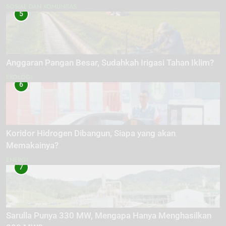
SOSIAL DAN KOMUNITAS
5
Anggaran Pangan Besar, Sudahkah Irigasi Tahan Iklim?
EKOLOGI
6
Koridor Hidrogen Dibangun, Siapa yang akan
Memakainya?
ENERGI
7
Sarulla Punya 330 MW, Mengapa Hanya Menghasilkan