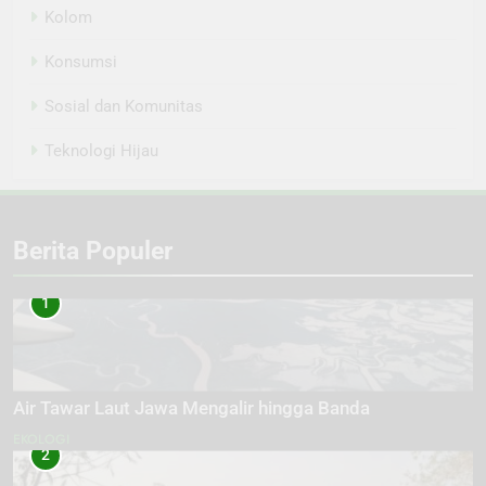
Kolom
Konsumsi
Sosial dan Komunitas
Teknologi Hijau
Berita Populer
1
Air Tawar Laut Jawa Mengalir hingga Banda
EKOLOGI
2