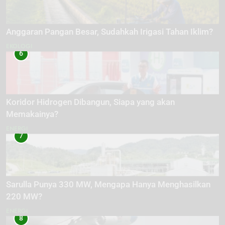
Anggaran Pangan Besar, Sudahkah Irigasi Tahan Iklim?
EKOLOGI
6
Koridor Hidrogen Dibangun, Siapa yang akan
Memakainya?
ENERGI
7
Sarulla Punya 330 MW, Mengapa Hanya Menghasilkan
220 MW?
ENERGI
8