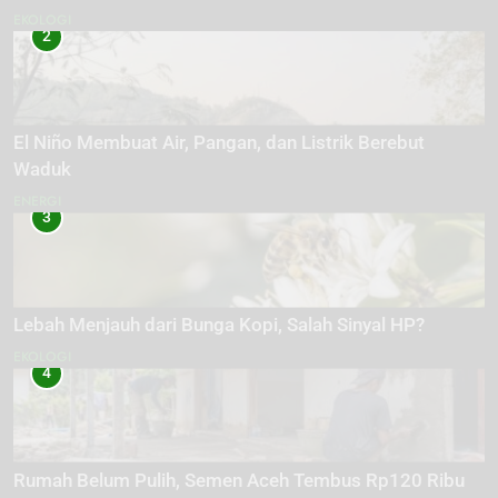
EKOLOGI
2
El Niño Membuat Air, Pangan, dan Listrik Berebut
Waduk
ENERGI
3
Lebah Menjauh dari Bunga Kopi, Salah Sinyal HP?
EKOLOGI
4
Rumah Belum Pulih, Semen Aceh Tembus Rp120 Ribu