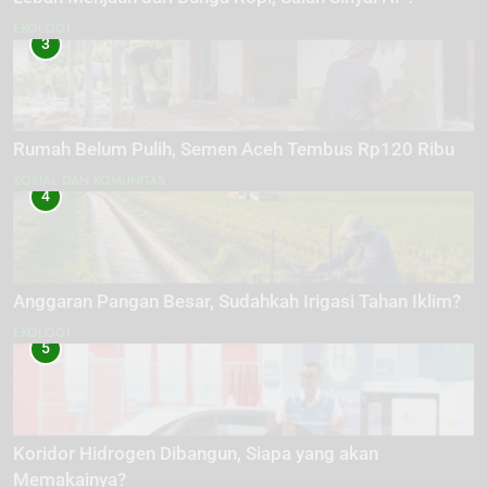
EKOLOGI
3
Rumah Belum Pulih, Semen Aceh Tembus Rp120 Ribu
SOSIAL DAN KOMUNITAS
4
Anggaran Pangan Besar, Sudahkah Irigasi Tahan Iklim?
EKOLOGI
5
Koridor Hidrogen Dibangun, Siapa yang akan
Memakainya?