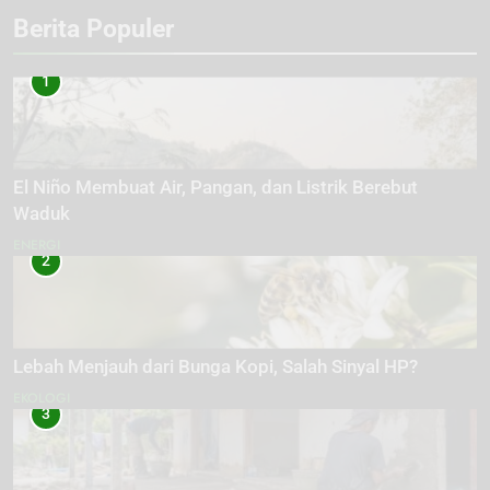
Berita Populer
1
El Niño Membuat Air, Pangan, dan Listrik Berebut
Waduk
ENERGI
2
Lebah Menjauh dari Bunga Kopi, Salah Sinyal HP?
EKOLOGI
3