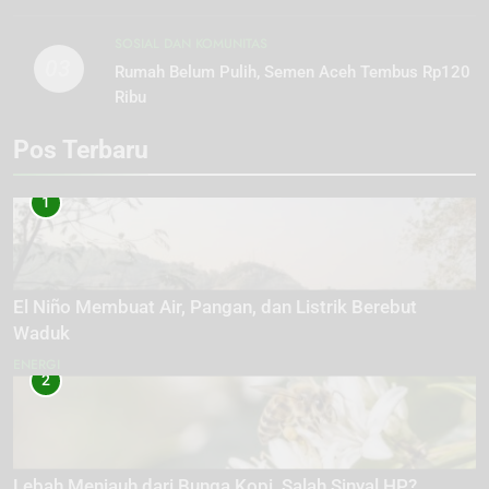
SOSIAL DAN KOMUNITAS
03
Rumah Belum Pulih, Semen Aceh Tembus Rp120
Ribu
Pos Terbaru
1
El Niño Membuat Air, Pangan, dan Listrik Berebut
Waduk
ENERGI
2
Lebah Menjauh dari Bunga Kopi, Salah Sinyal HP?