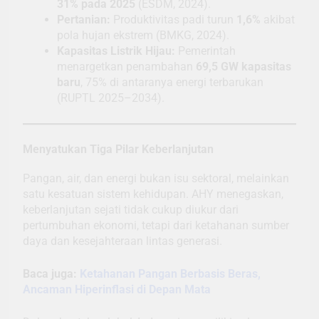
31% pada 2025
(ESDM, 2024).
Pertanian:
Produktivitas padi turun
1,6%
akibat
pola hujan ekstrem (BMKG, 2024).
Kapasitas Listrik Hijau:
Pemerintah
menargetkan penambahan
69,5 GW kapasitas
baru
, 75% di antaranya energi terbarukan
(RUPTL 2025–2034).
Menyatukan Tiga Pilar Keberlanjutan
Pangan, air, dan energi bukan isu sektoral, melainkan
satu kesatuan sistem kehidupan. AHY menegaskan,
keberlanjutan sejati tidak cukup diukur dari
pertumbuhan ekonomi, tetapi dari ketahanan sumber
daya dan kesejahteraan lintas generasi.
Baca juga:
Ketahanan Pangan Berbasis Beras,
Ancaman Hiperinflasi di Depan Mata