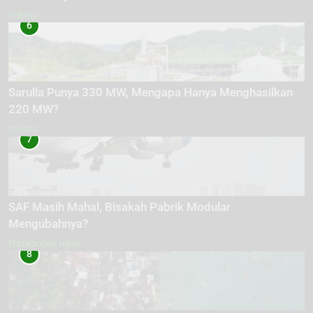
ENERGI
6
Sarulla Punya 330 MW, Mengapa Hanya Menghasilkan
220 MW?
ENERGI
7
SAF Masih Mahal, Bisakah Pabrik Modular
Mengubahnya?
TEKNOLOGI HIJAU
8