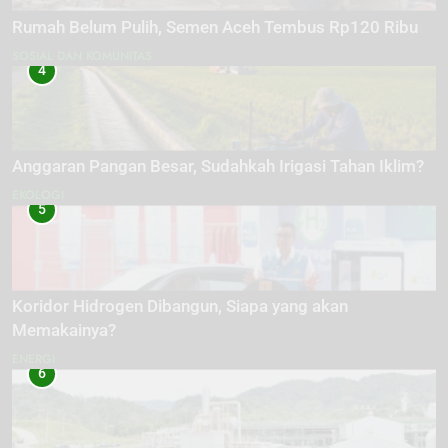
Rumah Belum Pulih, Semen Aceh Tembus Rp120 Ribu
SOSIAL DAN KOMUNITAS
4
Anggaran Pangan Besar, Sudahkah Irigasi Tahan Iklim?
EKOLOGI
5
Koridor Hidrogen Dibangun, Siapa yang akan
Memakainya?
ENERGI
6