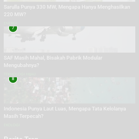
Sarulla Punya 330 MW, Mengapa Hanya Menghasilkan
220 MW?
ENERGI
7
SAF Masih Mahal, Bisakah Pabrik Modular
Mengubahnya?
TEKNOLOGI HIJAU
8
Indonesia Punya Laut Luas, Mengapa Tata Kelolanya
Masih Terpecah?
EKOLOGI