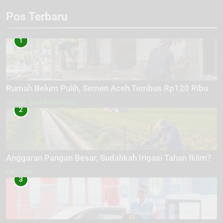
Pos Terbaru
1
Rumah Belum Pulih, Semen Aceh Tembus Rp120 Ribu
SOSIAL DAN KOMUNITAS
2
Anggaran Pangan Besar, Sudahkah Irigasi Tahan Iklim?
EKOLOGI
3