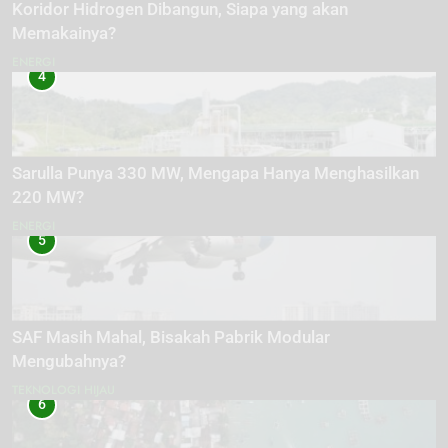
Koridor Hidrogen Dibangun, Siapa yang akan
Memakainya?
ENERGI
4
Sarulla Punya 330 MW, Mengapa Hanya Menghasilkan
220 MW?
ENERGI
5
SAF Masih Mahal, Bisakah Pabrik Modular
Mengubahnya?
TEKNOLOGI HIJAU
6