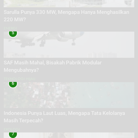
Sarulla Punya 330 MW, Mengapa Hanya Menghasilkan
220 MW?
ENERGI
5
SAF Masih Mahal, Bisakah Pabrik Modular
Mengubahnya?
TEKNOLOGI HIJAU
6
Indonesia Punya Laut Luas, Mengapa Tata Kelolanya
Masih Terpecah?
EKOLOGI
7