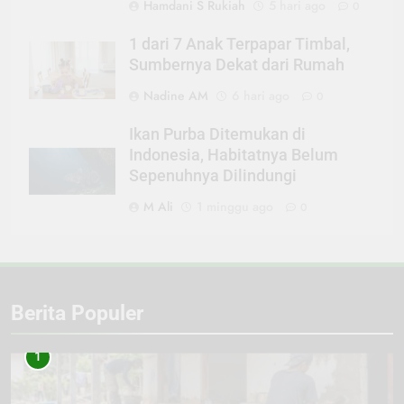
Hamdani S Rukiah
5 hari ago
0
1 dari 7 Anak Terpapar Timbal,
Sumbernya Dekat dari Rumah
Nadine AM
6 hari ago
0
Ikan Purba Ditemukan di
Indonesia, Habitatnya Belum
Sepenuhnya Dilindungi
M Ali
1 minggu ago
0
Berita Populer
1