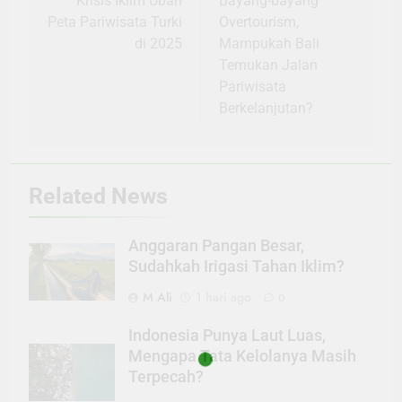
pos
Krisis Iklim Ubah
Bayang-bayang
Peta Pariwisata Turki
Overtourism,
di 2025
Mampukah Bali
Temukan Jalan
Pariwisata
Berkelanjutan?
Related News
Anggaran Pangan Besar,
Sudahkah Irigasi Tahan Iklim?
M Ali
1 hari ago
0
Indonesia Punya Laut Luas,
Mengapa Tata Kelolanya Masih
Terpecah?