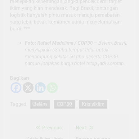
menepikan kepentingan jangka pendek demi target
iklim yang kian mendesak. Bagi Brasil, tantangan
logistik hanyalah pintu masuk menuju perdebatan
yang lebih besar: komitmen dunia menyelamatkan
bumi. ***
Foto: Rafael Medelima / COP30 –
Belem, Brasil,
menyiapkan 53 ribu tempat tidur untuk
menampung sekitar 50 ribu peserta COP30,
namun lonjakan harga hotel tetap jadi sorotan.
Bagikan
Tagged:
Belém
COP30
KrisisIklim
Previous:
Next:
Navigasi