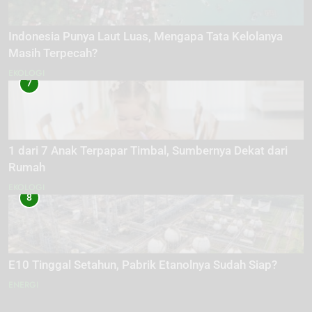
Indonesia Punya Laut Luas, Mengapa Tata Kelolanya
Masih Terpecah?
EKOLOGI
7
1 dari 7 Anak Terpapar Timbal, Sumbernya Dekat dari
Rumah
EKOLOGI
8
E10 Tinggal Setahun, Pabrik Etanolnya Sudah Siap?
ENERGI