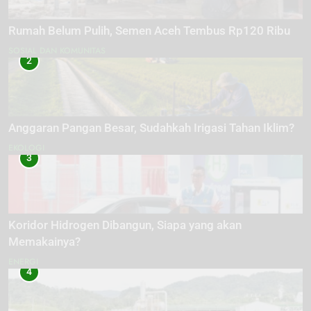
Rumah Belum Pulih, Semen Aceh Tembus Rp120 Ribu
SOSIAL DAN KOMUNITAS
2
Anggaran Pangan Besar, Sudahkah Irigasi Tahan Iklim?
EKOLOGI
3
Koridor Hidrogen Dibangun, Siapa yang akan
Memakainya?
ENERGI
4