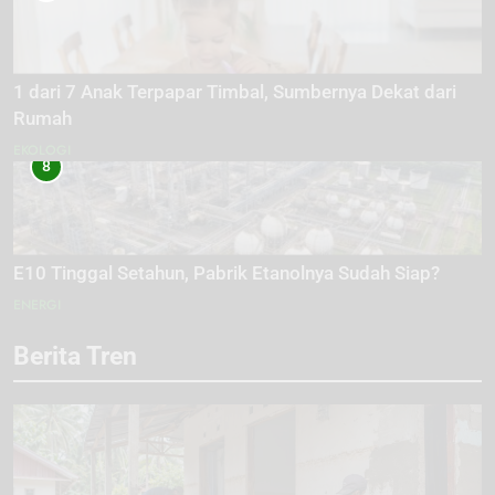
1 dari 7 Anak Terpapar Timbal, Sumbernya Dekat dari
Rumah
EKOLOGI
8
E10 Tinggal Setahun, Pabrik Etanolnya Sudah Siap?
ENERGI
Berita Tren