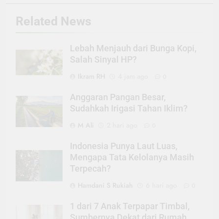
Related News
Lebah Menjauh dari Bunga Kopi,
Salah Sinyal HP?
Ikram RH
4 jam ago
0
Anggaran Pangan Besar,
Sudahkah Irigasi Tahan Iklim?
M Ali
2 hari ago
0
Indonesia Punya Laut Luas,
Mengapa Tata Kelolanya Masih
Terpecah?
Hamdani S Rukiah
6 hari ago
0
1 dari 7 Anak Terpapar Timbal,
Sumbernya Dekat dari Rumah