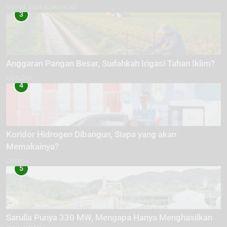
SOSIAL DAN KOMUNITAS
3
Anggaran Pangan Besar, Sudahkah Irigasi Tahan Iklim?
EKOLOGI
4
Koridor Hidrogen Dibangun, Siapa yang akan
Memakainya?
ENERGI
5
Sarulla Punya 330 MW, Mengapa Hanya Menghasilkan