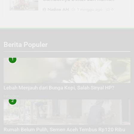
Nadine AM
1 minggu ago
0
Berita Populer
1
Lebah Menjauh dari Bunga Kopi, Salah Sinyal HP?
EKOLOGI
2
Rumah Belum Pulih, Semen Aceh Tembus Rp120 Ribu