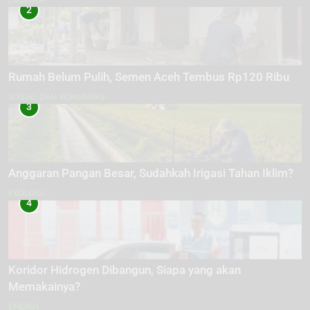
2
Rumah Belum Pulih, Semen Aceh Tembus Rp120 Ribu
SOSIAL DAN KOMUNITAS
3
Anggaran Pangan Besar, Sudahkah Irigasi Tahan Iklim?
EKOLOGI
4
Koridor Hidrogen Dibangun, Siapa yang akan
Memakainya?
ENERGI