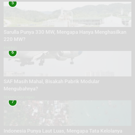
5
Sarulla Punya 330 MW, Mengapa Hanya Menghasilkan
220 MW?
ENERGI
6
SAF Masih Mahal, Bisakah Pabrik Modular
Mengubahnya?
TEKNOLOGI HIJAU
7
Indonesia Punya Laut Luas, Mengapa Tata Kelolanya