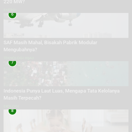
220 MW?
ENERGI
6
SAF Masih Mahal, Bisakah Pabrik Modular
Mengubahnya?
TEKNOLOGI HIJAU
7
Indonesia Punya Laut Luas, Mengapa Tata Kelolanya
Masih Terpecah?
EKOLOGI
8