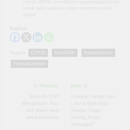
rumah COP30, mendorong negara-negara besar
untuk lebih ambisius dalam komitmen iklim
global.
Bagikan
Tagged:
COP30
EmisiGRK
Keberlanjutan
PerubahanIklim
Previous:
Next:
Navigasi
pos
Karhutla 2025
Sulawesi Tengah dan
Mengancam, Riau
Luka di Balik Kilau
Jadi Alarm Awal
Smelter: Siapa
untuk Indonesia
Untung, Siapa
Tertinggal?