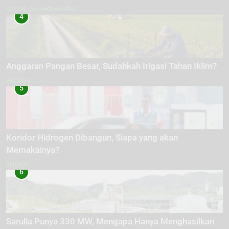
SOSIAL DAN KOMUNITAS
4
Anggaran Pangan Besar, Sudahkah Irigasi Tahan Iklim?
EKOLOGI
5
Koridor Hidrogen Dibangun, Siapa yang akan
Memakainya?
ENERGI
6
Sarulla Punya 330 MW, Mengapa Hanya Menghasilkan