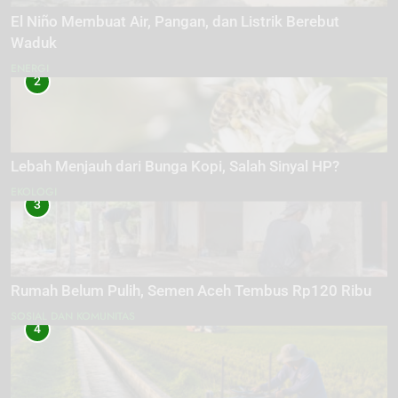
El Niño Membuat Air, Pangan, dan Listrik Berebut
Waduk
ENERGI
2
Lebah Menjauh dari Bunga Kopi, Salah Sinyal HP?
EKOLOGI
3
Rumah Belum Pulih, Semen Aceh Tembus Rp120 Ribu
SOSIAL DAN KOMUNITAS
4