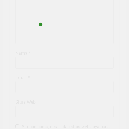
Nama
*
Email
*
Situs Web
Simpan nama, email, dan situs web saya pada