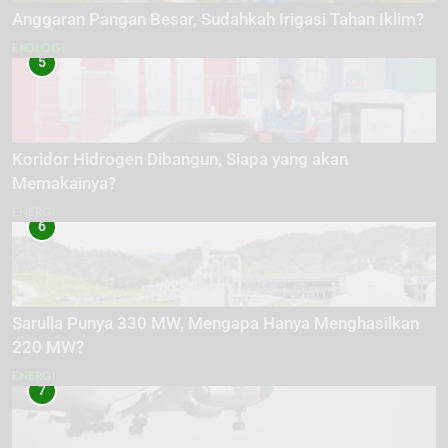
Anggaran Pangan Besar, Sudahkah Irigasi Tahan Iklim?
EKOLOGI
5
Koridor Hidrogen Dibangun, Siapa yang akan
Memakainya?
ENERGI
6
Sarulla Punya 330 MW, Mengapa Hanya Menghasilkan
220 MW?
ENERGI
7