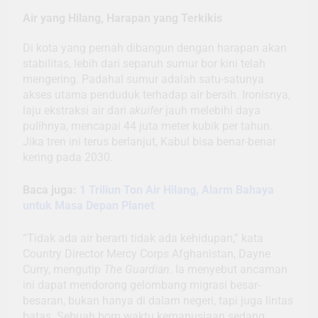
Air yang Hilang, Harapan yang Terkikis
Di kota yang pernah dibangun dengan harapan akan
stabilitas, lebih dari separuh sumur bor kini telah
mengering. Padahal sumur adalah satu-satunya
akses utama penduduk terhadap air bersih. Ironisnya,
laju ekstraksi air dari
akuifer
jauh melebihi daya
pulihnya, mencapai 44 juta meter kubik per tahun.
Jika tren ini terus berlanjut, Kabul bisa benar-benar
kering pada 2030.
Baca juga:
1 Triliun Ton Air Hilang, Alarm Bahaya
untuk Masa Depan Planet
“Tidak ada air berarti tidak ada kehidupan,” kata
Country Director Mercy Corps Afghanistan, Dayne
Curry, mengutip
The Guardian
. Ia menyebut ancaman
ini dapat mendorong gelombang migrasi besar-
besaran, bukan hanya di dalam negeri, tapi juga lintas
batas. Sebuah bom waktu kemanusiaan sedang