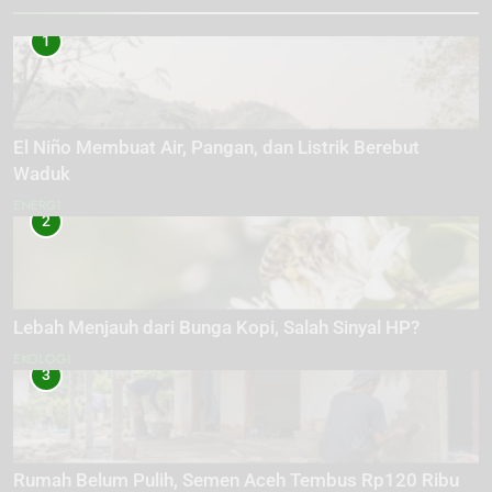
1
El Niño Membuat Air, Pangan, dan Listrik Berebut
Waduk
ENERGI
2
Lebah Menjauh dari Bunga Kopi, Salah Sinyal HP?
EKOLOGI
3
Rumah Belum Pulih, Semen Aceh Tembus Rp120 Ribu