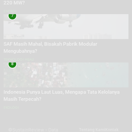
220 MW?
ENERGI
7
SAF Masih Mahal, Bisakah Pabrik Modular
Mengubahnya?
TEKNOLOGI HIJAU
8
Indonesia Punya Laut Luas, Mengapa Tata Kelolanya
Masih Terpecah?
EKOLOGI
©SustainReview - Data
Tentang Kami
Kontak