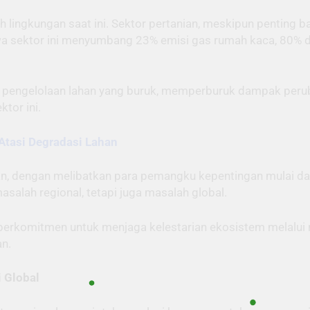
lingkungan saat ini. Sektor pertanian, meskipun penting 
 sektor ini menyumbang 23% emisi gas rumah kaca, 80% de
rta pengelolaan lahan yang buruk, memperburuk dampak peru
tor ini.
Atasi Degradasi Lahan
han, dengan melibatkan para pemangku kepentingan mulai da
alah regional, tetapi juga masalah global.
, berkomitmen untuk menjaga kelestarian ekosistem melalui
an.
 Global