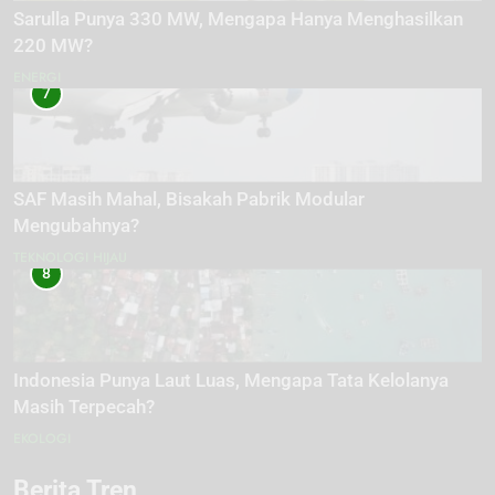
Sarulla Punya 330 MW, Mengapa Hanya Menghasilkan
220 MW?
ENERGI
7
SAF Masih Mahal, Bisakah Pabrik Modular
Mengubahnya?
TEKNOLOGI HIJAU
8
Indonesia Punya Laut Luas, Mengapa Tata Kelolanya
Masih Terpecah?
EKOLOGI
Berita Tren