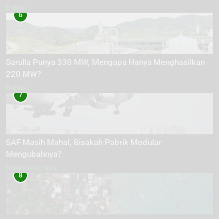
ENERGI
6
Sarulla Punya 330 MW, Mengapa Hanya Menghasilkan
220 MW?
ENERGI
7
SAF Masih Mahal, Bisakah Pabrik Modular
Mengubahnya?
TEKNOLOGI HIJAU
8