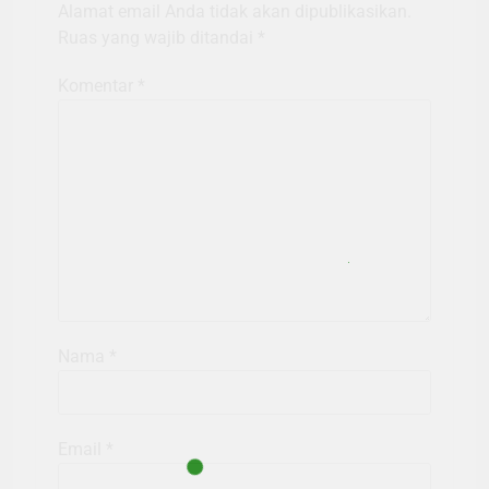
Alamat email Anda tidak akan dipublikasikan.
Ruas yang wajib ditandai
*
Komentar
*
Nama
*
Email
*