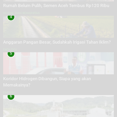
Rumah Belum Pulih, Semen Aceh Tembus Rp120 Ribu
SOSIAL DAN KOMUNITAS
4
Anggaran Pangan Besar, Sudahkah Irigasi Tahan Iklim?
EKOLOGI
5
Koridor Hidrogen Dibangun, Siapa yang akan
Memakainya?
ENERGI
6