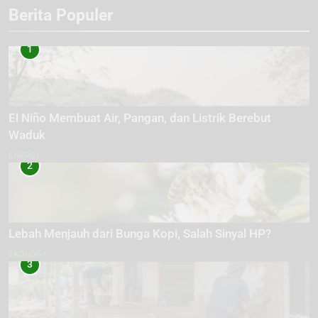
Berita Populer
1
El Niño Membuat Air, Pangan, dan Listrik Berebut
Waduk
ENERGI
2
Lebah Menjauh dari Bunga Kopi, Salah Sinyal HP?
EKOLOGI
3