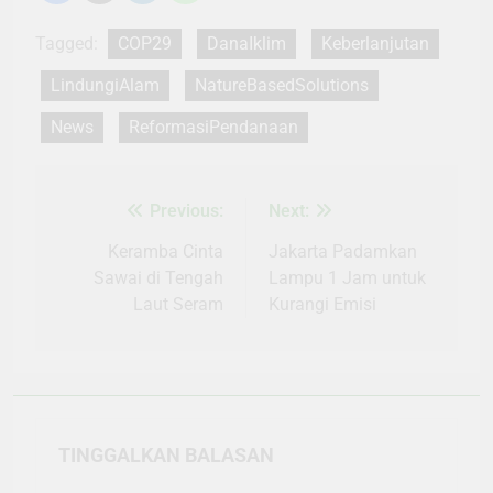
Tagged:
COP29
DanaIklim
Keberlanjutan
LindungiAlam
NatureBasedSolutions
News
ReformasiPendanaan
Previous:
Next:
Navigasi
pos
Keramba Cinta
Jakarta Padamkan
Sawai di Tengah
Lampu 1 Jam untuk
Laut Seram
Kurangi Emisi
TINGGALKAN BALASAN