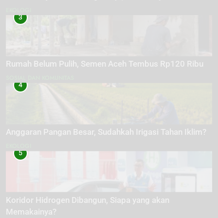
EKOLOGI
3
Rumah Belum Pulih, Semen Aceh Tembus Rp120 Ribu
SOSIAL DAN KOMUNITAS
4
Anggaran Pangan Besar, Sudahkah Irigasi Tahan Iklim?
EKOLOGI
5
Koridor Hidrogen Dibangun, Siapa yang akan
Memakainya?