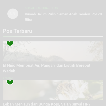
SOSIAL DAN KOMUNITAS
03
Rumah Belum Pulih, Semen Aceh Tembus Rp120
Ribu
Pos Terbaru
1
El Niño Membuat Air, Pangan, dan Listrik Berebut
Waduk
ENERGI
2
Lebah Menjauh dari Bunga Kopi, Salah Sinyal HP?