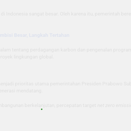
i Indonesia sangat besar. Oleh karena itu, pemerintah ber
mbisi Besar, Langkah Tertahan
endalam tentang perdagangan karbon dan pengenalan progr
royek lingkungan global.
enjadi prioritas utama pemerintahan Presiden Prabowo Subi
enerasi mendatang.
bangunan berkelanjutan, percepatan target
net zero emiss