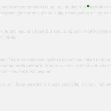
 mendorong penggunaan teknologi bioplastik sebagai alterna
i tanaman dan material biologis lain, menawarkan solusi r
epung jagung, dan serbuk kayu, bioplastik tidak hanya ber
k limbah.
nsif ini, Indonesia menunjukkan keseriusan dalam berkontr
erhadap perdagangan karbon, serta inovasi bioplastik adal
ih hijau dan berkelanjutan.
r ekonomi dapat bertransformasi menjadi lebih ramah lingk