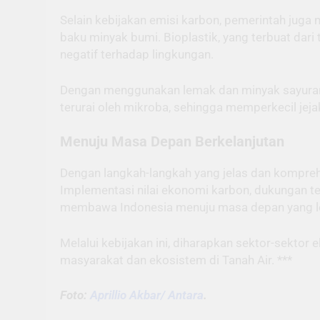
Selain kebijakan emisi karbon, pemerintah juga
baku minyak bumi. Bioplastik, yang terbuat dar
negatif terhadap lingkungan.
Dengan menggunakan lemak dan minyak sayuran, t
terurai oleh mikroba, sehingga memperkecil jeja
Menuju Masa Depan Berkelanjutan
Dengan langkah-langkah yang jelas dan komprehe
Implementasi nilai ekonomi karbon, dukungan t
membawa Indonesia menuju masa depan yang leb
Melalui kebijakan ini, diharapkan sektor-sekto
masyarakat dan ekosistem di Tanah Air. ***
Foto:
Aprillio Akbar/ Antara
.