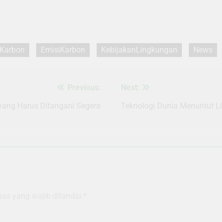
Karbon
EmisiKarbon
KebijakanLingkungan
News
Previous:
Next:
 yang Harus Ditangani Segera
Teknologi Dunia Menuntut Lis
uas yang wajib ditandai
*