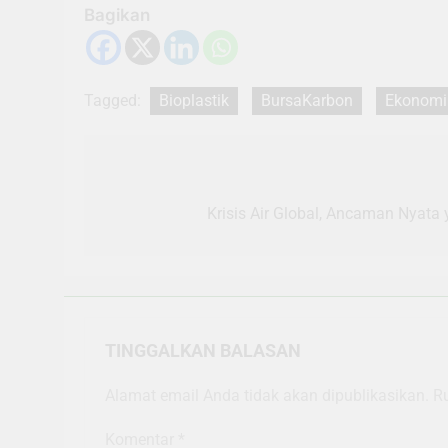
Bagikan
Tagged:
Bioplastik
BursaKarbon
Ekonomi
Navigasi
pos
Krisis Air Global, Ancaman Nyata
TINGGALKAN BALASAN
Alamat email Anda tidak akan dipublikasikan.
R
Komentar
*