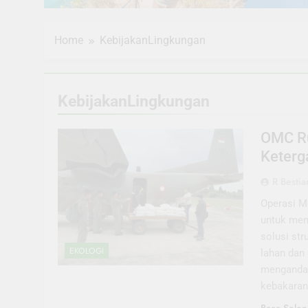
Home
KebijakanLingkungan
KebijakanLingkungan
OMC Ru
Keterg
R Bestia
Operasi M
untuk mene
solusi str
EKOLOGI
lahan dan
mengandal
kebakaran 