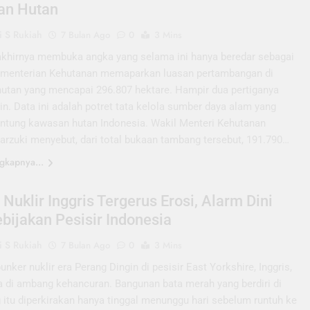
an Hutan
 S Rukiah
7 Bulan Ago
0
3 Mins
hirnya membuka angka yang selama ini hanya beredar sebagai
menterian Kehutanan memaparkan luasan pertambangan di
utan yang mencapai 296.807 hektare. Hampir dua pertiganya
zin. Data ini adalah potret tata kelola sumber daya alam yang
jantung kawasan hutan Indonesia. Wakil Menteri Kehutanan
rzuki menyebut, dari total bukaan tambang tersebut, 191.790…
gkapnya...
Nuklir Inggris Tergerus Erosi, Alarm Dini
ebijakan Pesisir Indonesia
 S Rukiah
7 Bulan Ago
0
3 Mins
ker nuklir era Perang Dingin di pesisir East Yorkshire, Inggris,
da di ambang kehancuran. Bangunan bata merah yang berdiri di
g itu diperkirakan hanya tinggal menunggu hari sebelum runtuh ke