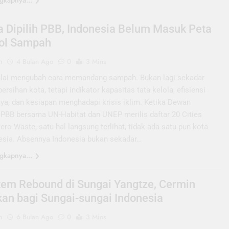
gkapnya...
a Dipilih PBB, Indonesia Belum Masuk Peta
ol Sampah
n
4 Bulan Ago
0
3 Mins
ai mengubah cara memandang sampah. Bukan lagi sekadar
ersihan kota, tetapi indikator kapasitas tata kelola, efisiensi
ya, dan kesiapan menghadapi krisis iklim. Ketika Dewan
 PBB bersama UN-Habitat dan UNEP merilis daftar 20 Cities
ro Waste, satu hal langsung terlihat, tidak ada satu pun kota
nesia. Absennya Indonesia bukan sekadar…
gkapnya...
tem Rebound di Sungai Yangtze, Cermin
kan bagi Sungai-sungai Indonesia
n
6 Bulan Ago
0
3 Mins