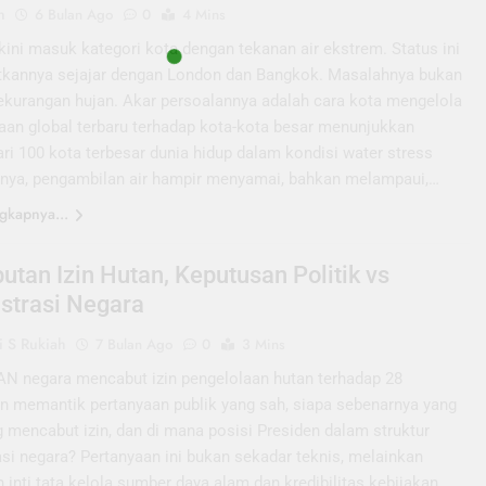
n
6 Bulan Ago
0
4 Mins
ini masuk kategori kota dengan tekanan air ekstrem. Status ini
annya sejajar dengan London dan Bangkok. Masalahnya bukan
ekurangan hujan. Akar persoalannya adalah cara kota mengelola
taan global terbaru terhadap kota-kota besar menunjukkan
ri 100 kota terbesar dunia hidup dalam kondisi water stress
rtinya, pengambilan air hampir menyamai, bahkan melampaui,…
gkapnya...
utan Izin Hutan, Keputusan Politik vs
strasi Negara
 S Rukiah
7 Bulan Ago
0
3 Mins
 negara mencabut izin pengelolaan hutan terhadap 28
n memantik pertanyaan publik yang sah, siapa sebenarnya yang
 mencabut izin, dan di mana posisi Presiden dalam struktur
si negara? Pertanyaan ini bukan sekadar teknis, melainkan
inti tata kelola sumber daya alam dan kredibilitas kebijakan