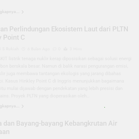
gkapnya...
ran Perlindungan Ekosistem Laut dari PLTN
y Point C
 S Rukiah
6 Bulan Ago
0
3 Mins
 listrik tenaga nuklir kerap diposisikan sebagai solusi energi
rbon berskala besar. Namun di balik narasi pengurangan emisi,
klir juga membawa tantangan ekologis yang jarang dibahas
nci. Kasus Hinkley Point C di Inggris menunjukkan bagaimana
itu mulai dijawab dengan pendekatan yang lebih presisi dan
sains. Proyek PLTN yang dioperasikan oleh…
gkapnya...
a dan Bayang-bayang Kebangkrutan Air
aan