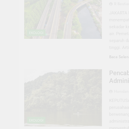
R Bestia
JAKARTA k
menempatk
sekadar k
EKOLOGI
air. Peme
separuh da
tinggi. A
Baca Selen
Pencab
Admini
Hamdani
KEPUTUSAN
perusahaa
berwenang
EKOLOGI
administra
menyentuh 