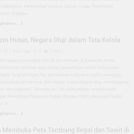
n Indonesia. Pemerintah melalui Satuan Tugas Penertiban
Hutan (Satgas…
gkapnya...
Izin Hutan, Negara Diuji dalam Tata Kelola
n
7 Bulan Ago
0
3 Mins
 negara mencabut izin 28 perusahaan di kawasan hutan
menandai eskalasi baru dalam penertiban sektor kehutanan.
balik langkah tegas itu, pertanyaan kebijakan justru menguat,
transparan prosesnya, dan sejauh mana negara siap menanggung
si ekologisnya? Pencabutan izin diumumkan setelah audit
gas Penertiban Kawasan Hutan (Satgas PKH), menyusul banjir
or di…
gkapnya...
 Membuka Peta Tambang Ilegal dan Sawit di