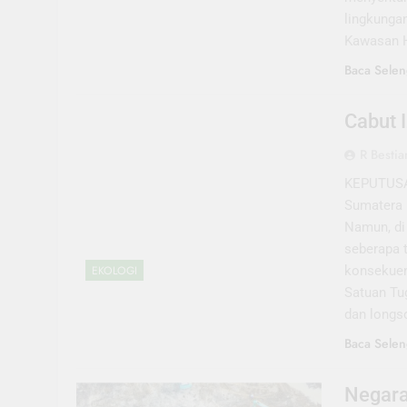
lingkunga
Kawasan 
Baca Selen
Cabut 
R Bestia
KEPUTUSAN
Sumatera 
Namun, di 
seberapa 
konsekuen
EKOLOGI
Satuan Tu
dan longs
Baca Selen
Negara