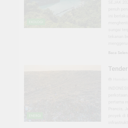
SEJAK 202
penuh pen
ini berlak
EKOLOGI
menghenti
sungai te
tekanan be
menggerus
Baca Selen
Tender
Hamdani
INDONESIA
perkotaan
pertama r
Prancis, 
proyek di 
ENERGI
infrastruk