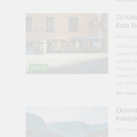
Baca Selen
20 Kot
Kota N
R Bestia
DUNIA mul
urusan keb
sumber da
EKOLOGI
Penasihat
Towards Ze
dari Indo
Baca Selen
Ekosis
Kebija
R Bestia