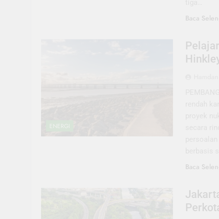
tiga…
Baca Selen
Pelaja
Hinkle
Hamdani
PEMBANGKIT
rendah ka
proyek nu
ENERGI
secara ri
persoalan 
berbasis 
Baca Selen
Jakart
Perkot