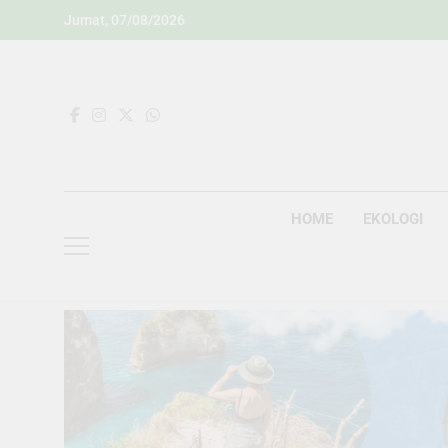
Skip
Jumat, 07/08/2026
to
content
HOME
EKOLOGI