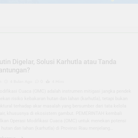
tin Digelar, Solusi Karhutla atau Tanda
antungan?
n
4 Bulan Ago
0
4 Mins
odifikasi Cuaca (OMC) adalah instrumen mitigasi jangka pendek
kan risiko kebakaran hutan dan lahan (karhutla), tetapi bukan
uktural terhadap akar masalah yang bersumber dari tata kelola
 air, khususnya di ekosistem gambut. PEMERINTAH kembali
kan Operasi Modifikasi Cuaca (OMC) untuk menekan potensi
hutan dan lahan (karhutla) di Provinsi Riau menjelang…