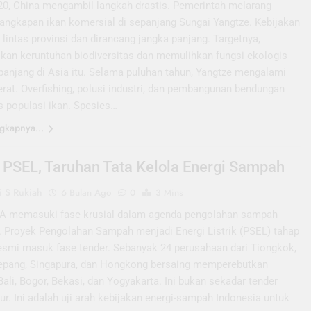
0, China mengambil langkah drastis. Pemerintah melarang
angkapan ikan komersial di sepanjang Sungai Yangtze. Kebijakan
u lintas provinsi dan dirancang jangka panjang. Targetnya,
kan keruntuhan biodiversitas dan memulihkan fungsi ekologis
rpanjang di Asia itu. Selama puluhan tahun, Yangtze mengalami
rat. Overfishing, polusi industri, dan pembangunan bendungan
 populasi ikan. Spesies…
gkapnya...
 PSEL, Taruhan Tata Kelola Energi Sampah
 S Rukiah
6 Bulan Ago
0
3 Mins
 memasuki fase krusial dalam agenda pengolahan sampah
. Proyek Pengolahan Sampah menjadi Energi Listrik (PSEL) tahap
esmi masuk fase tender. Sebanyak 24 perusahaan dari Tiongkok,
Jepang, Singapura, dan Hongkong bersaing memperebutkan
Bali, Bogor, Bekasi, dan Yogyakarta. Ini bukan sekadar tender
tur. Ini adalah uji arah kebijakan energi-sampah Indonesia untuk