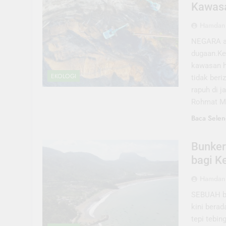
Kawas
Hamdani
NEGARA ak
dugaan.Ke
kawasan h
EKOLOGI
tidak beri
rapuh di 
Rohmat Ma
Baca Selen
Bunker 
bagi K
Hamdani
SEBUAH bun
kini bera
tepi tebin