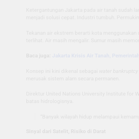
Ketergantungan Jakarta pada air tanah sudah la
menjadi solusi cepat. Industri tumbuh. Permuk
Tekanan air ekstrem berarti kota menggunakan c
terlihat. Air masih mengalir. Sumur masih memom
Baca juga:
Jakarta Krisis Air Tanah, Pemerintah
Konsep ini kini dikenal sebagai
water bankruptcy
merusak sistem alam secara permanen.
Direktur United Nations University Institute f
batas hidrologisnya.
“Banyak wilayah hidup melampaui kemampua
Sinyal dari Satelit, Risiko di Darat