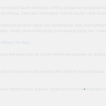
ma menjadi alarm kebijakan. Ketika jaringan air perpipaan 
iman meluas. Ekstraksi meningkat. Namun
akuifer
tidak dira
adangan air lebih cepat dari kemampuan alam memulihkannya
pa. Tetapi secara hidrologis, kota sedang hidup dari “utang
 Batasi Izin Baru
atau kebangkrutan air, situasi ketika penggunaan air jangk
or Water, Environment and Health (UNU-INWEH), Kaveh Madani
n sistem airnya. Banyak sistem air kritis sudah bangkrut,