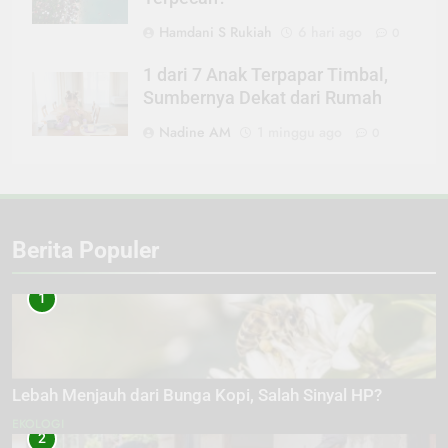
Hamdani S Rukiah
6 hari ago
0
1 dari 7 Anak Terpapar Timbal,
Sumbernya Dekat dari Rumah
Nadine AM
1 minggu ago
0
Berita Populer
1
Lebah Menjauh dari Bunga Kopi, Salah Sinyal HP?
EKOLOGI
2