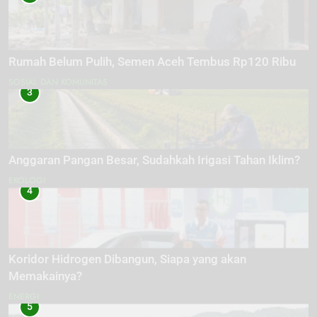
Rumah Belum Pulih, Semen Aceh Tembus Rp120 Ribu
SOSIAL DAN KOMUNITAS
3
Anggaran Pangan Besar, Sudahkah Irigasi Tahan Iklim?
EKOLOGI
4
Koridor Hidrogen Dibangun, Siapa yang akan
Memakainya?
ENERGI
5