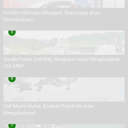
Koridor Hidrogen Dibangun, Siapa yang akan
Memakainya?
ENERGI
5
Sarulla Punya 330 MW, Mengapa Hanya Menghasilkan
220 MW?
ENERGI
6
SAF Masih Mahal, Bisakah Pabrik Modular
Mengubahnya?
TEKNOLOGI HIJAU
7