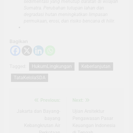
sedimentasi yang menutup daratan di wilayah
Sumatra. Perubahan tutupan lahan dan
degradasi hutan meningkatkan limpasan
permukaan, erosi, dan risiko bencana di hilir.
Bagikan
Tagged:
HukumLingkungan
Keberlanjutan
TataKelolaSDA
Previous:
Next:
Navigasi
pos
Jakarta dan Bayang-
Ujian Arsitektur
bayang
Pengawasan Pasar
Kebangkrutan Air
Keuangan Indonesia
Perkotaan
di Tengah