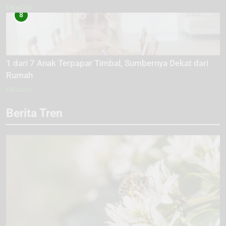
EKOLOGI
8
1 dari 7 Anak Terpapar Timbal, Sumbernya Dekat dari
Rumah
EKOLOGI
Berita Tren