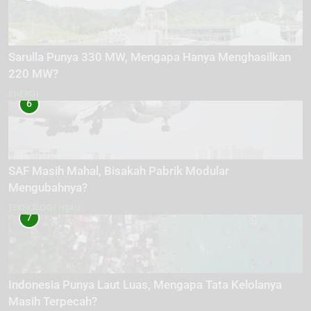
Sarulla Punya 330 MW, Mengapa Hanya Menghasilkan
220 MW?
ENERGI
6
SAF Masih Mahal, Bisakah Pabrik Modular
Mengubahnya?
TEKNOLOGI HIJAU
7
Indonesia Punya Laut Luas, Mengapa Tata Kelolanya
Masih Terpecah?