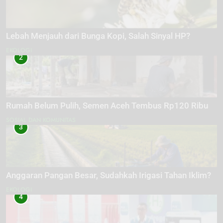
Lebah Menjauh dari Bunga Kopi, Salah Sinyal HP?
EKOLOGI
2
Rumah Belum Pulih, Semen Aceh Tembus Rp120 Ribu
SOSIAL DAN KOMUNITAS
3
Anggaran Pangan Besar, Sudahkah Irigasi Tahan Iklim?
EKOLOGI
4