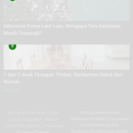
Indonesia Punya Laut Luas, Mengapa Tata Kelolanya
Masih Terpecah?
EKOLOGI
8
1 dari 7 Anak Terpapar Timbal, Sumbernya Dekat dari
Rumah
EKOLOGI
©SustainReview - Data
Tentang Kami
Kontak
untuk Kebijakan, Narasi
Pedoman Perilaku Perusahaan
Disclaimer
Kode Etik
untuk Perubahan | Powered
Pedoman Pemberitaan Media
By
.
BlazeThemes