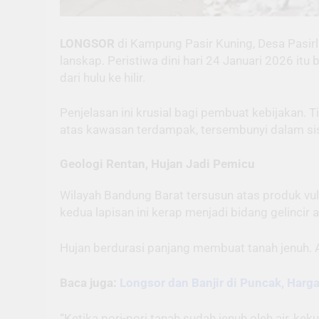
LONGSOR
di Kampung Pasir Kuning, Desa Pasirl
lanskap. Peristiwa dini hari 24 Januari 2026 itu
dari hulu ke hilir.
Penjelasan ini krusial bagi pembuat kebijakan. 
atas kawasan terdampak, tersembunyi dalam sis
Geologi Rentan, Hujan Jadi Pemicu
Wilayah Bandung Barat tersusun atas produk vul
kedua lapisan ini kerap menjadi bidang gelincir a
Hujan berdurasi panjang membuat tanah jenuh. Ai
Baca juga:
Longsor dan Banjir di Puncak, Har
“Ketika pori-pori tanah sudah jenuh oleh air, k