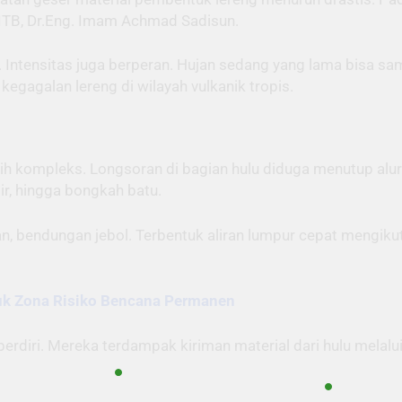
n ITB, Dr.Eng. Imam Achmad Sadisun.
 Intensitas juga berperan. Hujan sedang yang lama bisa s
egagalan lereng di wilayah vulkanik tropis.
bih kompleks. Longsoran di bagian hulu diduga menutup al
r, hingga bongkah batu.
 bendungan jebol. Terbentuk aliran lumpur cepat mengikuti j
k Zona Risiko Bencana Permanen
rdiri. Mereka terdampak kiriman material dari hulu melalui a