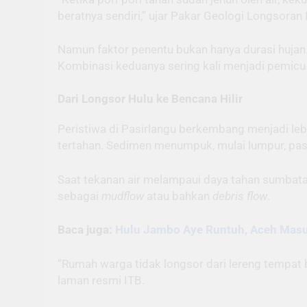
beratnya sendiri,” ujar Pakar Geologi Longsora
Namun faktor penentu bukan hanya durasi hujan.
Kombinasi keduanya sering kali menjadi pemicu k
Dari Longsor Hulu ke Bencana Hilir
Peristiwa di Pasirlangu berkembang menjadi le
tertahan. Sedimen menumpuk, mulai lumpur, pasi
Saat tekanan air melampaui daya tahan sumbatan,
sebagai
mudflow
atau bahkan
debris flow
.
Baca juga:
Hulu Jambo Aye Runtuh, Aceh Masu
“Rumah warga tidak longsor dari lereng tempat be
laman resmi ITB.