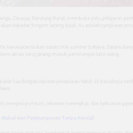
angu, Cisarua, Bandung Barat, membuka satu pelajaran penti
 bukan sekadar longsor lereng lokal. Itu adalah rangkaian pr
Titik kerusakan bukan selalu titik sumber bahaya. Dalam ba
tem aliran yang jarang masuk perhitungan tata ruang.
kanik tua dengan lapisan pelapukan tebal. Di bawahnya terd
lami.
r mengisi pori-pori, tekanan meningkat, dan kekuatan geser
ga Mahal dari Pembangunan Tanpa Kendali
ekuatan geser material pembentuk lereng menurun drastis. Pa