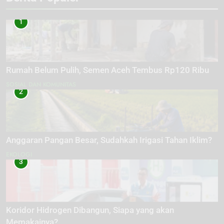
1
Rumah Belum Pulih, Semen Aceh Tembus Rp120 Ribu
SOSIAL DAN KOMUNITAS
2
Anggaran Pangan Besar, Sudahkah Irigasi Tahan Iklim?
EKOLOGI
3
Koridor Hidrogen Dibangun, Siapa yang akan
Memakainya?