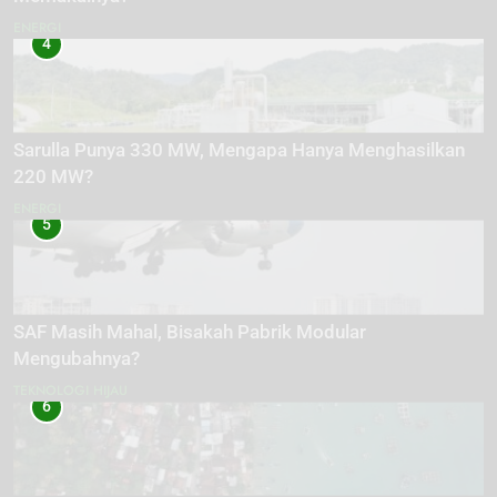
ENERGI
4
Sarulla Punya 330 MW, Mengapa Hanya Menghasilkan
220 MW?
ENERGI
5
SAF Masih Mahal, Bisakah Pabrik Modular
Mengubahnya?
TEKNOLOGI HIJAU
6