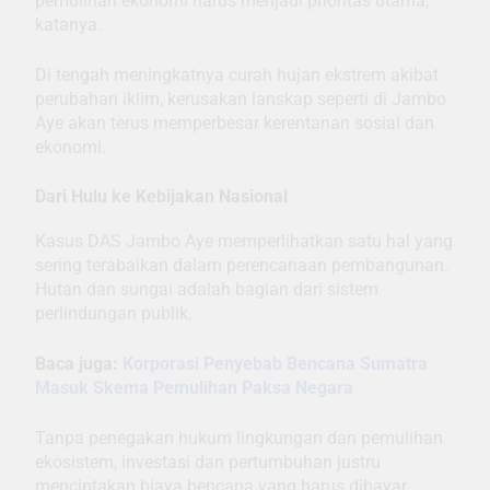
pemulihan ekonomi harus menjadi prioritas utama,”
katanya.
Di tengah meningkatnya curah hujan ekstrem akibat
perubahan iklim, kerusakan lanskap seperti di Jambo
Aye akan terus memperbesar kerentanan sosial dan
ekonomi.
Dari Hulu ke Kebijakan Nasional
Kasus DAS Jambo Aye memperlihatkan satu hal yang
sering terabaikan dalam perencanaan pembangunan.
Hutan dan sungai adalah bagian dari sistem
perlindungan publik.
Baca juga:
Korporasi Penyebab Bencana Sumatra
Masuk Skema Pemulihan Paksa Negara
Tanpa penegakan hukum lingkungan dan pemulihan
ekosistem, investasi dan pertumbuhan justru
menciptakan biaya bencana yang harus dibayar