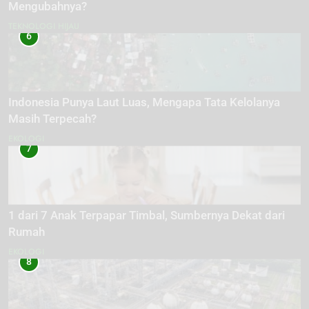
Mengubahnya?
TEKNOLOGI HIJAU
6
Indonesia Punya Laut Luas, Mengapa Tata Kelolanya
Masih Terpecah?
EKOLOGI
7
1 dari 7 Anak Terpapar Timbal, Sumbernya Dekat dari
Rumah
EKOLOGI
8