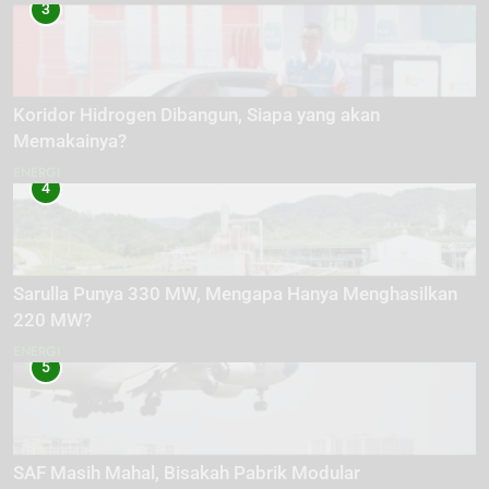
3
Koridor Hidrogen Dibangun, Siapa yang akan
Memakainya?
ENERGI
4
Sarulla Punya 330 MW, Mengapa Hanya Menghasilkan
220 MW?
ENERGI
5
SAF Masih Mahal, Bisakah Pabrik Modular