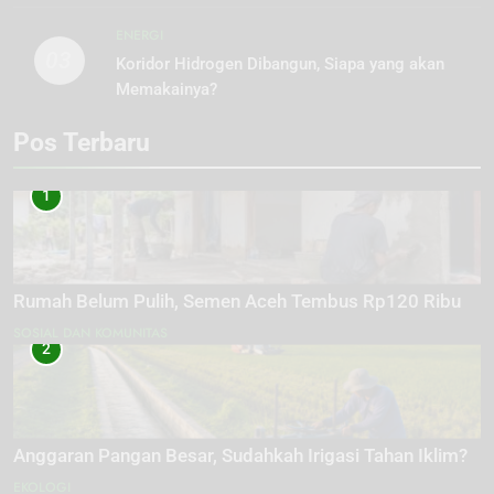
ENERGI
03
Koridor Hidrogen Dibangun, Siapa yang akan
Memakainya?
Pos Terbaru
1
Rumah Belum Pulih, Semen Aceh Tembus Rp120 Ribu
SOSIAL DAN KOMUNITAS
2
Anggaran Pangan Besar, Sudahkah Irigasi Tahan Iklim?
EKOLOGI