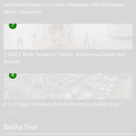
Indonesia Punya Laut Luas, Mengapa Tata Kelolanya
Masih Terpecah?
EKOLOGI
7
1 dari 7 Anak Terpapar Timbal, Sumbernya Dekat dari
Rumah
EKOLOGI
8
E10 Tinggal Setahun, Pabrik Etanolnya Sudah Siap?
ENERGI
Berita Tren