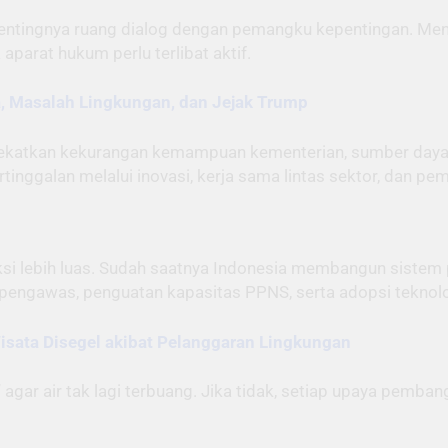
ntingnya ruang dialog dengan pemangku kepentingan. Menuru
aparat hukum perlu terlibat aktif.
a, Masalah Lingkungan, dan Jejak Trump
endekatkan kekurangan kemampuan kementerian, sumber daya
nggalan melalui inovasi, kerja sama lintas sektor, dan pe
eksi lebih luas. Sudah saatnya Indonesia membangun siste
engawas, penguatan kapasitas PPNS, serta adopsi teknologi
sata Disegel akibat Pelanggaran Lingkungan
agar air tak lagi terbuang. Jika tidak, setiap upaya pemba