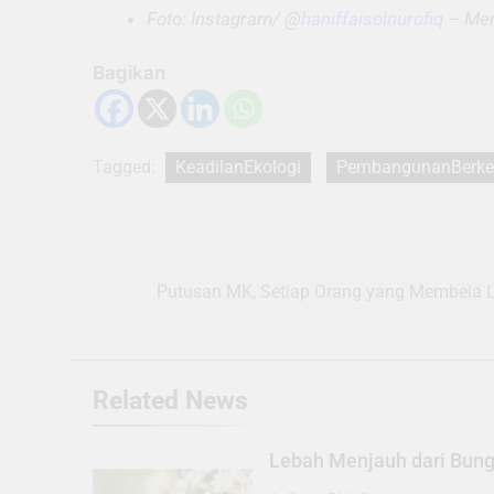
Foto: Instagram/ @
haniffaisolnurofiq
– Ment
Bagikan
Tagged:
KeadilanEkologi
PembangunanBerkel
Navigasi
pos
Putusan MK, Setiap Orang yang Membela L
Related News
Lebah Menjauh dari Bunga