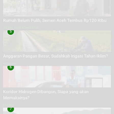
Rumah Belum Pulih, Semen Aceh Tembus Rp120 Ribu
SOSIAL DAN KOMUNITAS
5
Anggaran Pangan Besar, Sudahkah Irigasi Tahan Iklim?
EKOLOGI
6
Koridor Hidrogen Dibangun, Siapa yang akan
Memakainya?
ENERGI
7