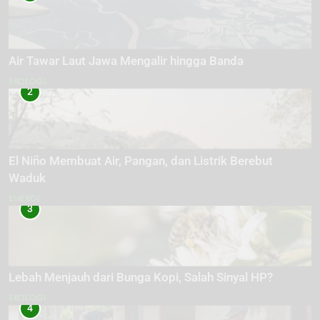
Air Tawar Laut Jawa Mengalir hingga Banda
EKOLOGI
2
El Niño Membuat Air, Pangan, dan Listrik Berebut
Waduk
ENERGI
3
Lebah Menjauh dari Bunga Kopi, Salah Sinyal HP?
EKOLOGI
4