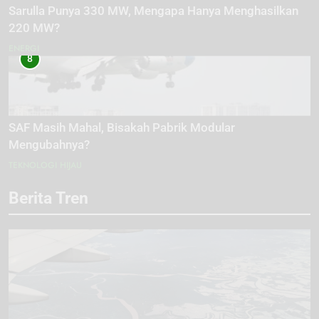
Sarulla Punya 330 MW, Mengapa Hanya Menghasilkan
220 MW?
ENERGI
8
SAF Masih Mahal, Bisakah Pabrik Modular
Mengubahnya?
TEKNOLOGI HIJAU
Berita Tren