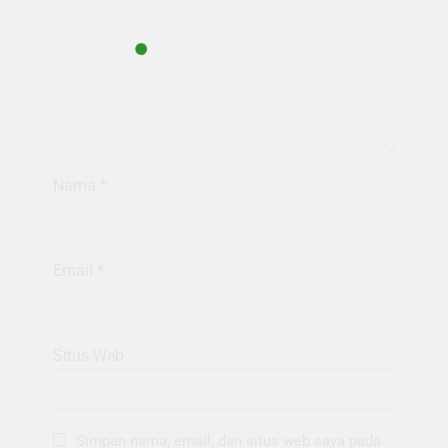
Nama
*
Email
*
Situs Web
Simpan nama, email, dan situs web saya pada