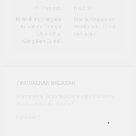
Previous:
Next:
Navigasi
pos
Krisis Iklim, Mengapa
Menilai Kegagalan
Kenaikan 2 Derajat
Pendanaan JETP di
Celsius Bisa
Indonesia
Mengubah Dunia?
TINGGALKAN BALASAN
Alamat email Anda tidak akan dipublikasikan.
Ruas yang wajib ditandai
*
Komentar
*