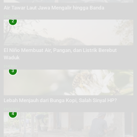
Air Tawar Laut Jawa Mengalir hingga Banda
EKOLOGI
2
El Niño Membuat Air, Pangan, dan Listrik Berebut
Waduk
ENERGI
3
Lebah Menjauh dari Bunga Kopi, Salah Sinyal HP?
EKOLOGI
4