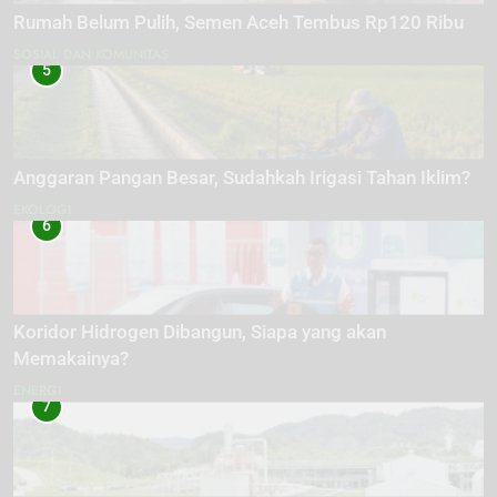
Rumah Belum Pulih, Semen Aceh Tembus Rp120 Ribu
SOSIAL DAN KOMUNITAS
5
Anggaran Pangan Besar, Sudahkah Irigasi Tahan Iklim?
EKOLOGI
6
Koridor Hidrogen Dibangun, Siapa yang akan
Memakainya?
ENERGI
7