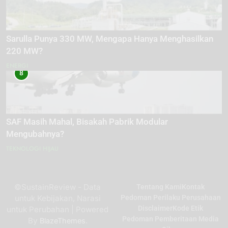
Sarulla Punya 330 MW, Mengapa Hanya Menghasilkan
220 MW?
ENERGI
8
SAF Masih Mahal, Bisakah Pabrik Modular
Mengubahnya?
TEKNOLOGI HIJAU
©SustainReview - Data
Tentang Kami
Kontak
untuk Kebijakan, Narasi
Pedoman Perilaku Perusahaan
Disclaimer
Kode Etik
untuk Perubahan | Powered
Pedoman Pemberitaan Media
By
.
BlazeThemes