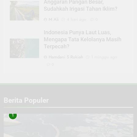
Anggaran Pangan Besar,
Sudahkah Irigasi Tahan Iklim?
M Ali
4 hari ago
0
Indonesia Punya Laut Luas,
Mengapa Tata Kelolanya Masih
Terpecah?
Hamdani S Rukiah
1 minggu ago
0
Berita Populer
1