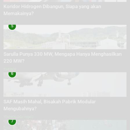
Koridor Hidrogen Dibangun, Siapa yang akan
Memakainya?
ENERGI
5
Sarulla Punya 330 MW, Mengapa Hanya Menghasilkan
220 MW?
ENERGI
6
SAF Masih Mahal, Bisakah Pabrik Modular
Mengubahnya?
TEKNOLOGI HIJAU
7