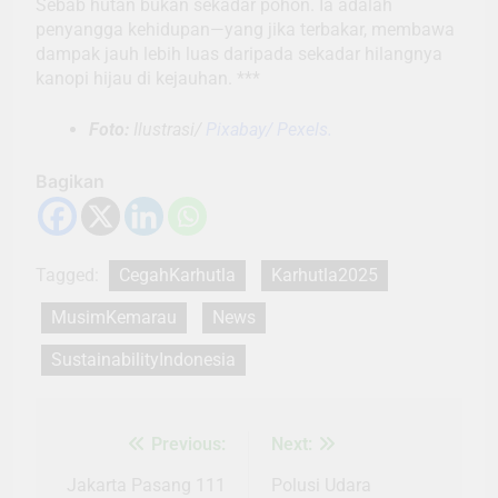
Sebab hutan bukan sekadar pohon. Ia adalah
penyangga kehidupan—yang jika terbakar, membawa
dampak jauh lebih luas daripada sekadar hilangnya
kanopi hijau di kejauhan. ***
Foto:
Ilustrasi/
Pixabay/ Pexels.
Bagikan
Tagged:
CegahKarhutla
Karhutla2025
MusimKemarau
News
SustainabilityIndonesia
Previous:
Next:
Navigasi
pos
Jakarta Pasang 111
Polusi Udara