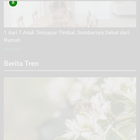
8
1 dari 7 Anak Terpapar Timbal, Sumbernya Dekat dari
Rumah
EKOLOGI
Berita Tren