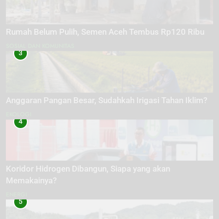
Rumah Belum Pulih, Semen Aceh Tembus Rp120 Ribu
SOSIAL DAN KOMUNITAS
3
Anggaran Pangan Besar, Sudahkah Irigasi Tahan Iklim?
EKOLOGI
4
Koridor Hidrogen Dibangun, Siapa yang akan
Memakainya?
ENERGI
5