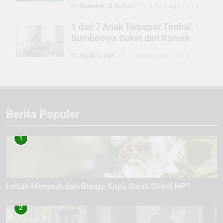
Hamdani S Rukiah
6 hari ago
0
1 dari 7 Anak Terpapar Timbal,
Sumbernya Dekat dari Rumah
Nadine AM
1 minggu ago
0
Berita Populer
1
Lebah Menjauh dari Bunga Kopi, Salah Sinyal HP?
EKOLOGI
2