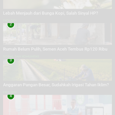
Lebah Menjauh dari Bunga Kopi, Salah Sinyal HP?
EKOLOGI
2
Rumah Belum Pulih, Semen Aceh Tembus Rp120 Ribu
SOSIAL DAN KOMUNITAS
3
Anggaran Pangan Besar, Sudahkah Irigasi Tahan Iklim?
EKOLOGI
4