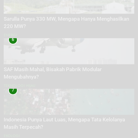
Sarulla Punya 330 MW, Mengapa Hanya Menghasilkan
220 MW?
ENERGI
6
SAF Masih Mahal, Bisakah Pabrik Modular
Mengubahnya?
TEKNOLOGI HIJAU
7
Indonesia Punya Laut Luas, Mengapa Tata Kelolanya
Masih Terpecah?
EKOLOGI