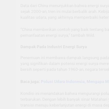
Data dari China menunjukkan bahwa energi surya
sejak 2000-an, tren ini mulai berbalik arah. Keb
kualitas udara, yang akhirnya memperbaiki keter
“China memberikan contoh yang baik tentang b
pemanfaatan energi surya,” tambah Wild.
Dampak Pada Industri Energi Surya
Penemuan ini membawa dampak langsung pada in
yang signifikan dalam potensi energi surya mer
bersih seperti pada tahun 1960-an, negara ters
Baca juga:
Polusi Udara Indonesia, Mengapa M
Kondisi ini menandakan bahwa mengurangi polus
terbarukan. Dengan lebih banyak sinar Matahar
transisi menuju keberlanjutan energi di masa de