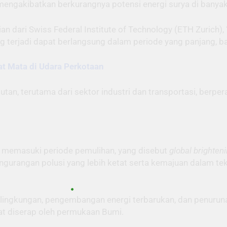
 mengakibatkan berkurangnya potensi energi surya di banyak
an dari Swiss Federal Institute of Technology (ETH Zurich)
yang terjadi dapat berlangsung dalam periode yang panjang, 
at Mata di Udara Perkotaan
tan, terutama dari sektor industri dan transportasi, berpe
ai memasuki periode pemulihan, yang disebut
global brighten
engurangan polusi yang lebih ketat serta kemajuan dalam te
 lingkungan, pengembangan energi terbarukan, dan penuruna
at diserap oleh permukaan Bumi.