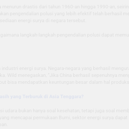
 menurun drastis dari tahun 1960-an hingga 1990-an, seir
ijakan pengendalian polusi yang lebih efektif telah berhasi
sediaan energi surya di negara tersebut.
agaimana langkah-langkah pengendalian polusi dapat memul
dustri energi surya. Negara-negara yang berhasil mengur
eka. Wild menegaskan, “Jika China berhasil sepenuhnya men
ebut bisa mendapatkan keuntungan besar dalam hal produksi
asih yang Terburuk di Asia Tenggara?
i udara bukan hanya soal kesehatan, tetapi juga soal mem
i yang mencapai permukaan Bumi, sektor energi surya dapat
pan.