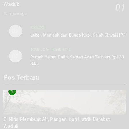
Waduk
01
3 jam ago
EKOLOGI
02
Lebah Menjauh dari Bunga Kopi, Salah Sinyal HP?
SOSIAL DAN KOMUNITAS
03
Rumah Belum Pulih, Semen Aceh Tembus Rp120
Ribu
Pos Terbaru
1
El Niño Membuat Air, Pangan, dan Listrik Berebut
Waduk