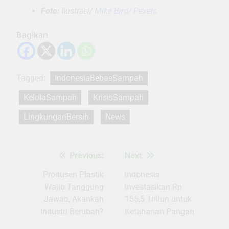
Foto:
Ilustrasi/
Mike Bird/ Pexels.
Bagikan
Tagged:
IndonesiaBebasSampah
KelolaSampah
KrisisSampah
LingkunganBersih
News
Previous:
Next:
Navigasi
pos
Produsen Plastik
Indonesia
Wajib Tanggung
Investasikan Rp
Jawab, Akankah
155,5 Triliun untuk
Industri Berubah?
Ketahanan Pangan