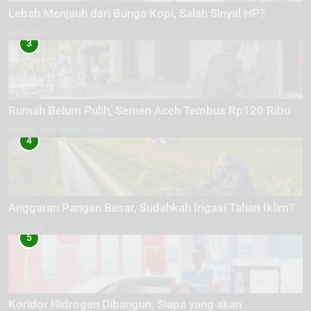
Lebah Menjauh dari Bunga Kopi, Salah Sinyal HP?
EKOLOGI
3
Rumah Belum Pulih, Semen Aceh Tembus Rp120 Ribu
SOSIAL DAN KOMUNITAS
4
Anggaran Pangan Besar, Sudahkah Irigasi Tahan Iklim?
EKOLOGI
5
Koridor Hidrogen Dibangun, Siapa yang akan