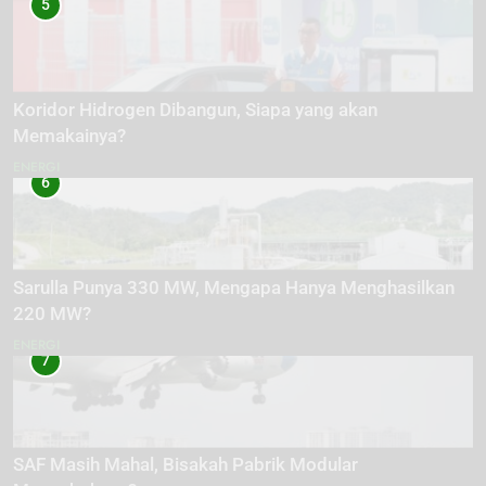
5
Koridor Hidrogen Dibangun, Siapa yang akan
Memakainya?
ENERGI
6
Sarulla Punya 330 MW, Mengapa Hanya Menghasilkan
220 MW?
ENERGI
7
SAF Masih Mahal, Bisakah Pabrik Modular