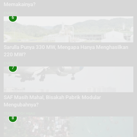
Memakainya?
ENERGI
6
Sarulla Punya 330 MW, Mengapa Hanya Menghasilkan
220 MW?
ENERGI
7
SAF Masih Mahal, Bisakah Pabrik Modular
Mengubahnya?
TEKNOLOGI HIJAU
8