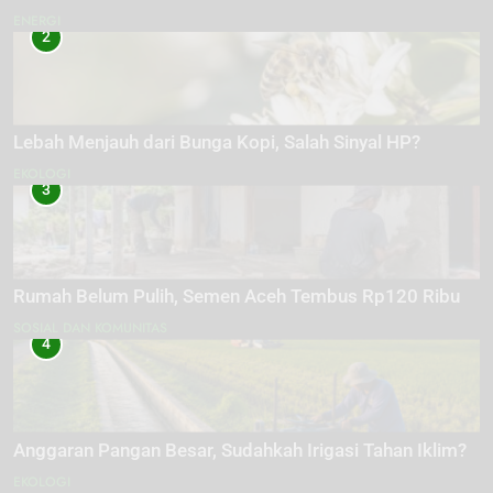
ENERGI
2
Lebah Menjauh dari Bunga Kopi, Salah Sinyal HP?
EKOLOGI
3
Rumah Belum Pulih, Semen Aceh Tembus Rp120 Ribu
SOSIAL DAN KOMUNITAS
4
Anggaran Pangan Besar, Sudahkah Irigasi Tahan Iklim?
EKOLOGI