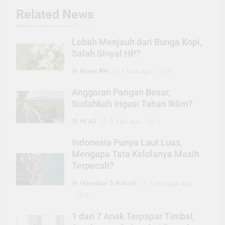
Related News
Lebah Menjauh dari Bunga Kopi,
Salah Sinyal HP?
Ikram RH
1 hari ago
0
Anggaran Pangan Besar,
Sudahkah Irigasi Tahan Iklim?
M Ali
3 hari ago
0
Indonesia Punya Laut Luas,
Mengapa Tata Kelolanya Masih
Terpecah?
Hamdani S Rukiah
1 minggu ago
0
1 dari 7 Anak Terpapar Timbal,