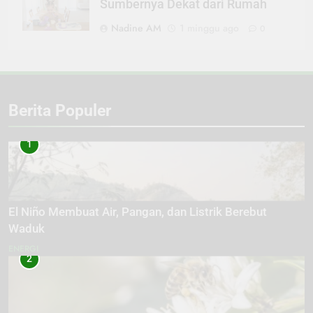
Sumbernya Dekat dari Rumah
Nadine AM
1 minggu ago
0
Berita Populer
1
El Niño Membuat Air, Pangan, dan Listrik Berebut
Waduk
ENERGI
2