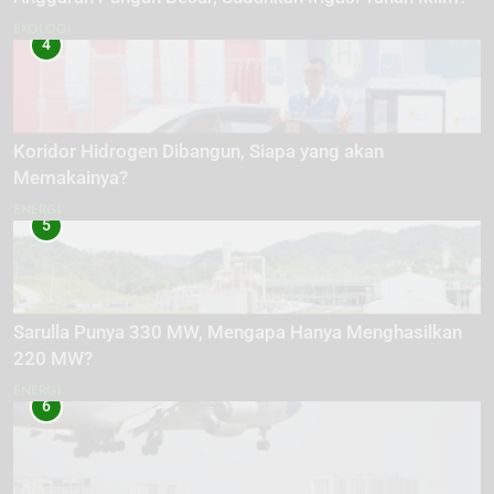
EKOLOGI
4
Koridor Hidrogen Dibangun, Siapa yang akan
Memakainya?
ENERGI
5
Sarulla Punya 330 MW, Mengapa Hanya Menghasilkan
220 MW?
ENERGI
6