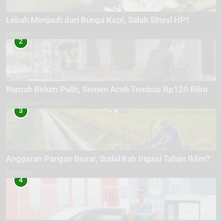
Lebah Menjauh dari Bunga Kopi, Salah Sinyal HP?
EKOLOGI
2
Rumah Belum Pulih, Semen Aceh Tembus Rp120 Ribu
SOSIAL DAN KOMUNITAS
3
Anggaran Pangan Besar, Sudahkah Irigasi Tahan Iklim?
EKOLOGI
4