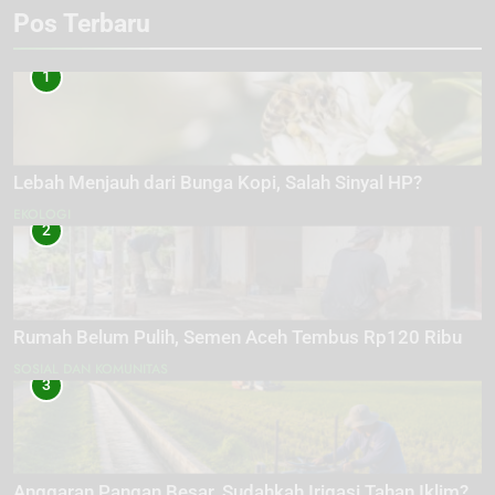
Pos Terbaru
1
Lebah Menjauh dari Bunga Kopi, Salah Sinyal HP?
EKOLOGI
2
Rumah Belum Pulih, Semen Aceh Tembus Rp120 Ribu
SOSIAL DAN KOMUNITAS
3
Anggaran Pangan Besar, Sudahkah Irigasi Tahan Iklim?