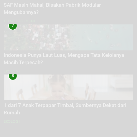
SAF Masih Mahal, Bisakah Pabrik Modular
Mengubahnya?
TEKNOLOGI HIJAU
7
Indonesia Punya Laut Luas, Mengapa Tata Kelolanya
Masih Terpecah?
EKOLOGI
8
1 dari 7 Anak Terpapar Timbal, Sumbernya Dekat dari
Rumah
EKOLOGI