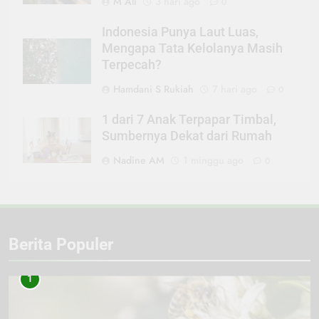
M Ali
3 hari ago
0
Indonesia Punya Laut Luas,
Mengapa Tata Kelolanya Masih
Terpecah?
Hamdani S Rukiah
7 hari ago
0
1 dari 7 Anak Terpapar Timbal,
Sumbernya Dekat dari Rumah
Nadine AM
1 minggu ago
0
Berita Populer
1