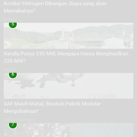
Koridor Hidrogen Dibangun, Siapa yang akan
Memakainya?
ENERGI
5
Sarulla Punya 330 MW, Mengapa Hanya Menghasilkan
220 MW?
ENERGI
6
SAF Masih Mahal, Bisakah Pabrik Modular
Mengubahnya?
TEKNOLOGI HIJAU
7