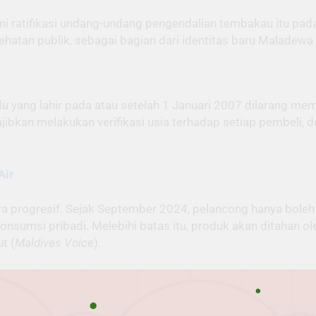
ratifikasi undang-undang pengendalian tembakau itu pada 
sehatan publik, sebagai bagian dari identitas baru Maladew
du yang lahir pada atau setelah 1 Januari 2007 dilarang 
bkan melakukan verifikasi usia terhadap setiap pembeli, de
Air
ra progresif. Sejak September 2024, pelancong hanya bole
nsumsi pribadi. Melebihi batas itu, produk akan ditahan ol
t (
Maldives Voice
).