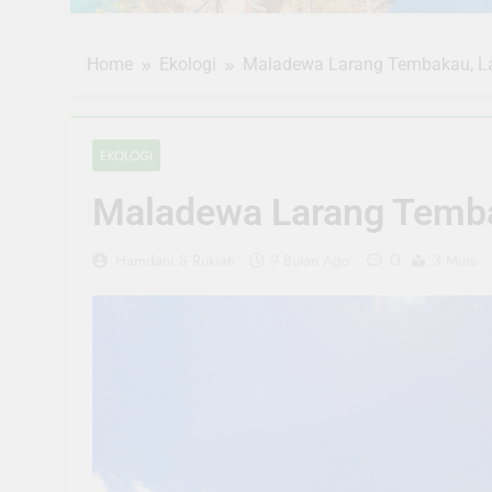
Home
Ekologi
Maladewa Larang Tembakau, La
EKOLOGI
Maladewa Larang Temba
0
Hamdani S Rukiah
9 Bulan Ago
3 Mins