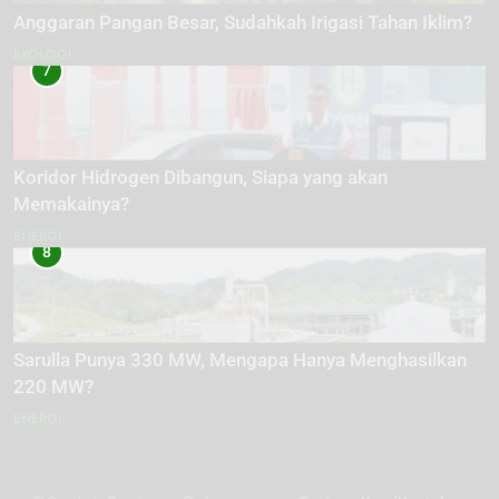
Anggaran Pangan Besar, Sudahkah Irigasi Tahan Iklim?
EKOLOGI
7
Koridor Hidrogen Dibangun, Siapa yang akan
Memakainya?
ENERGI
8
Sarulla Punya 330 MW, Mengapa Hanya Menghasilkan
220 MW?
ENERGI