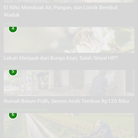
El Niño Membuat Air, Pangan, dan Listrik Berebut
Waduk
ENERGI
4
Lebah Menjauh dari Bunga Kopi, Salah Sinyal HP?
EKOLOGI
5
Rumah Belum Pulih, Semen Aceh Tembus Rp120 Ribu
SOSIAL DAN KOMUNITAS
6