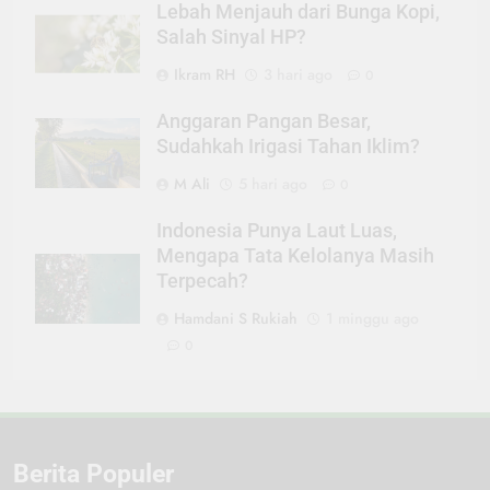
Lebah Menjauh dari Bunga Kopi,
Salah Sinyal HP?
Ikram RH
3 hari ago
0
Anggaran Pangan Besar,
Sudahkah Irigasi Tahan Iklim?
M Ali
5 hari ago
0
Indonesia Punya Laut Luas,
Mengapa Tata Kelolanya Masih
Terpecah?
Hamdani S Rukiah
1 minggu ago
0
Berita Populer