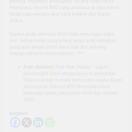
penting. Indonesia diharapkan datang tidak hanya
membawa
Second NDC
yang ambisius di atas kertas,
tetapi juga rencana aksi yang konkret dan dapat
diukur.
Karena pada akhirnya,
iklim tidak menunggu siapa
pun.
Setiap bulan yang hilang tanpa arah kebijakan
yang jelas berarti emisi terus naik dan peluang
menuju
net-zero
makin menipis. ***
Foto: Ilustrasi/
Tom Fisk/ Pexels
–
Lahan
pembangkit listrik tenaga surya di perbukitan.
Transisi energi menjadi komponen utama dalam
penyusunan Second NDC Indonesia untuk
mencapai target penurunan emisi dan net-zero
2060.
Bagikan