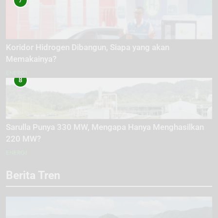
7
Koridor Hidrogen Dibangun, Siapa yang akan
Memakainya?
ENERGI
8
Sarulla Punya 330 MW, Mengapa Hanya Menghasilkan
220 MW?
ENERGI
Berita Tren