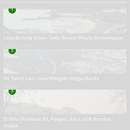
1
Lima Bintang Belum Tentu Berarti Wisata Berkelanjutan
TEKNOLOGI HIJAU
2
Air Tawar Laut Jawa Mengalir hingga Banda
EKOLOGI
3
El Niño Membuat Air, Pangan, dan Listrik Berebut
Waduk