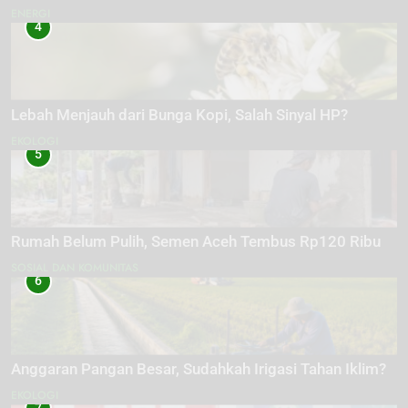
ENERGI
4
Lebah Menjauh dari Bunga Kopi, Salah Sinyal HP?
EKOLOGI
5
Rumah Belum Pulih, Semen Aceh Tembus Rp120 Ribu
SOSIAL DAN KOMUNITAS
6
Anggaran Pangan Besar, Sudahkah Irigasi Tahan Iklim?
EKOLOGI