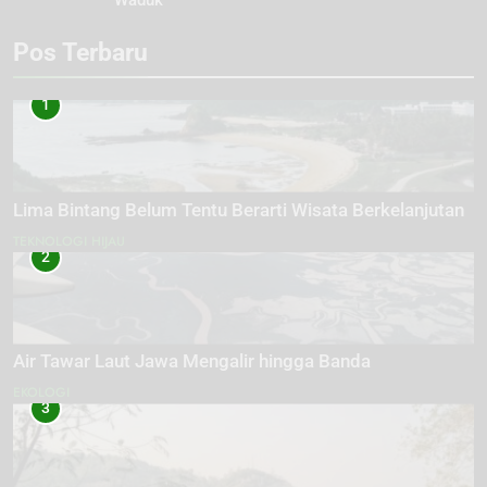
Pos Terbaru
1
Lima Bintang Belum Tentu Berarti Wisata Berkelanjutan
TEKNOLOGI HIJAU
2
Air Tawar Laut Jawa Mengalir hingga Banda
EKOLOGI
3