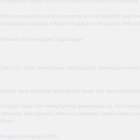
i kelaparan hingga 400 juta dalam dua dekade mendatang.
 China, menegaskan bahwa pencemaran mikroplastik telah m
 produksi pangan, tetapi kini upaya itu terancam oleh polus
 Industri dan Kerugian Lingkungan
vasi dari 157 studi sebelumnya. Mikroplastik ditemukan me
 plastik yang menutupi permukaan tanah dan daun mengurang
truktur tanah dan menghambat penyerapan air serta nutrisi
p tanaman, mikroplastik memicu pelepasan molekul beracu
ntesis.
 Mengancam Fungsi Otak