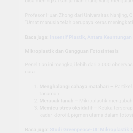
bisa meningkatkan jumlah orang yang mengalam
Profesor Huan Zhong dari Universitas Nanjing,
“Umat manusia telah berupaya keras meningkatkan
Baca juga:
Insentif Plastik, Antara Keuntungan
Mikroplastik dan Gangguan Fotosintesis
Penelitian ini mengkaji lebih dari 3.000 obser
cara:
Menghalangi cahaya matahari
– Partikel
tanaman.
Merusak tanah
– Mikroplastik mengubah s
Memicu stres oksidatif
– Ketika tersera
kadar klorofil, pigmen utama dalam fotosi
Baca juga:
Studi Greenpeace-UI: Mikroplastik