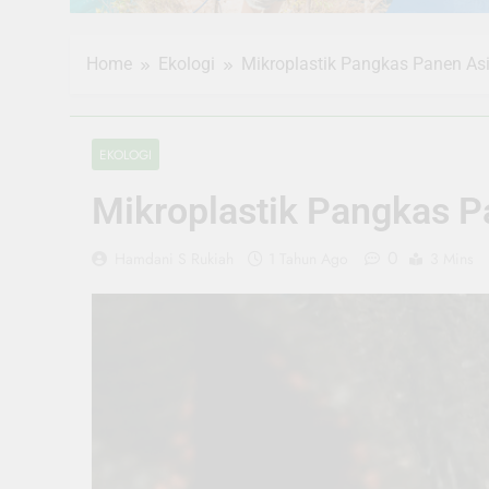
Home
Ekologi
Mikroplastik Pangkas Panen Asi
EKOLOGI
Mikroplastik Pangkas P
0
Hamdani S Rukiah
1 Tahun Ago
3 Mins