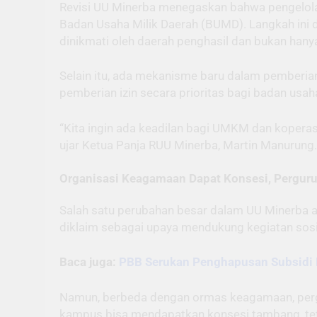
Revisi UU Minerba menegaskan bahwa pengelola
Badan Usaha Milik Daerah (BUMD). Langkah ini 
dinikmati oleh daerah penghasil dan bukan hany
Selain itu, ada mekanisme baru dalam pemberia
pemberian izin secara prioritas bagi badan usaha
“Kita ingin ada keadilan bagi UMKM dan kopera
ujar Ketua Panja RUU Minerba, Martin Manurung.
Organisasi Keagamaan Dapat Konsesi, Perguru
Salah satu perubahan besar dalam UU Minerba 
diklaim sebagai upaya mendukung kegiatan sosia
Baca juga:
PBB Serukan Penghapusan Subsidi 
Namun, berbeda dengan ormas keagamaan, pergur
kampus bisa mendapatkan konsesi tambang, tet