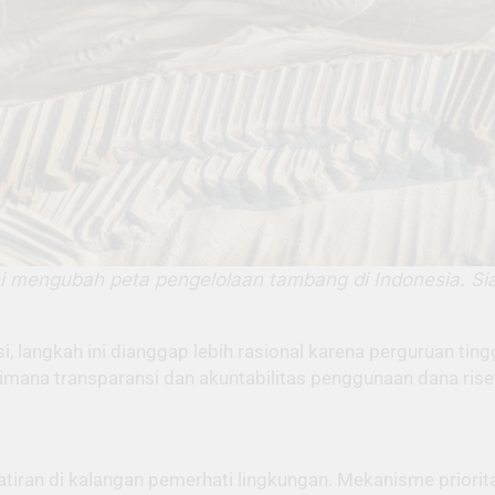
ini mengubah peta pengelolaan tambang di Indonesia. S
i, langkah ini dianggap lebih rasional karena perguruan ting
gaimana transparansi dan akuntabilitas penggunaan dana ris
tiran di kalangan pemerhati lingkungan. Mekanisme priori