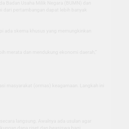
ada Badan Usaha Milik Negara (BUMN) dan
i dari pertambangan dapat lebih banyak
etapi ada skema khusus yang memungkinkan
lebih merata dan mendukung ekonomi daerah,”
asi masyarakat (ormas) keagamaan. Langkah ini
secara langsung. Awalnya ada usulan agar
ungan dana riset dan beasiswa bagi