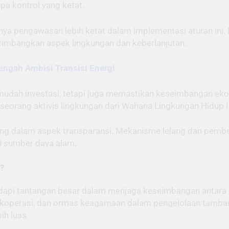
a kontrol yang ketat.
unya pengawasan lebih ketat dalam implementasi aturan i
timbangkan aspek lingkungan dan keberlanjutan.
engah Ambisi Transisi Energi
udah investasi, tetapi juga memastikan keseimbangan ekolo
 seorang aktivis lingkungan dari Wahana Lingkungan Hidup I
kurang dalam aspek transparansi. Mekanisme lelang dan pember
i sumber daya alam.
?
adapi tantangan besar dalam menjaga keseimbangan antara k
operasi, dan ormas keagamaan dalam pengelolaan tamban
ih luas.