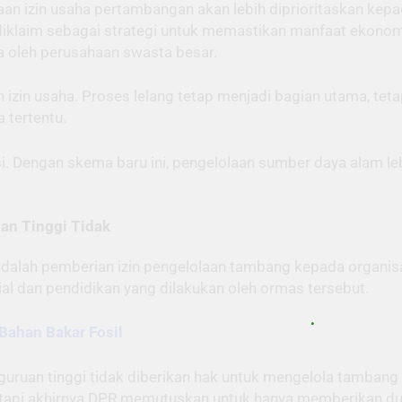
an izin usaha pertambangan akan lebih diprioritaskan kep
diklaim sebagai strategi untuk memastikan manfaat ekonom
a oleh perusahaan swasta besar.
n izin usaha. Proses lelang tetap menjadi bagian utama, t
 tertentu.
si. Dengan skema baru ini, pengelolaan sumber daya alam 
an Tinggi Tidak
adalah pemberian izin pengelolaan tambang kepada organis
l dan pendidikan yang dilakukan oleh ormas tersebut.
Bahan Bakar Fosil
uan tinggi tidak diberikan hak untuk mengelola tambang 
api akhirnya DPR memutuskan untuk hanya memberikan duk