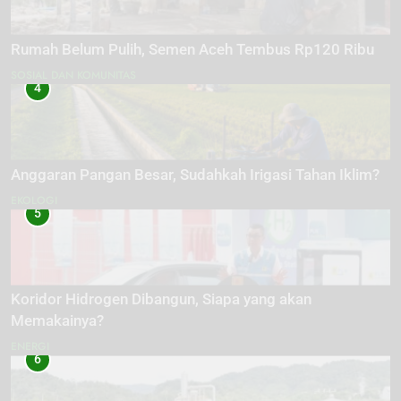
Rumah Belum Pulih, Semen Aceh Tembus Rp120 Ribu
SOSIAL DAN KOMUNITAS
4
Anggaran Pangan Besar, Sudahkah Irigasi Tahan Iklim?
EKOLOGI
5
Koridor Hidrogen Dibangun, Siapa yang akan
Memakainya?
ENERGI
6