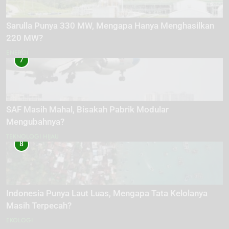
Sarulla Punya 330 MW, Mengapa Hanya Menghasilkan
220 MW?
ENERGI
7
SAF Masih Mahal, Bisakah Pabrik Modular
Mengubahnya?
TEKNOLOGI HIJAU
8
Indonesia Punya Laut Luas, Mengapa Tata Kelolanya
Masih Terpecah?
EKOLOGI