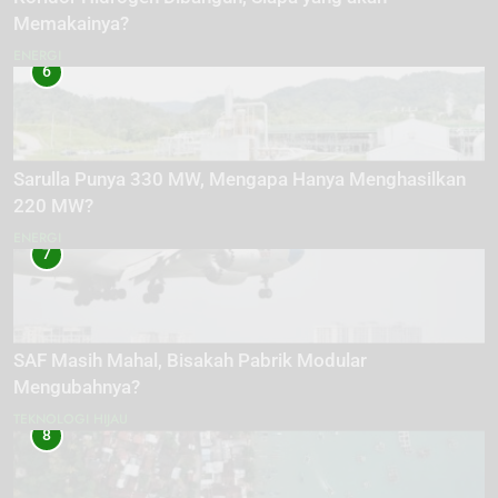
Memakainya?
ENERGI
6
Sarulla Punya 330 MW, Mengapa Hanya Menghasilkan
220 MW?
ENERGI
7
SAF Masih Mahal, Bisakah Pabrik Modular
Mengubahnya?
TEKNOLOGI HIJAU
8