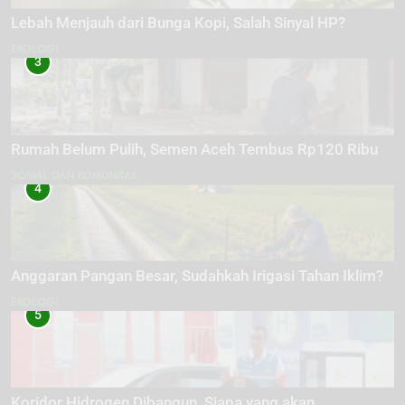
Lebah Menjauh dari Bunga Kopi, Salah Sinyal HP?
EKOLOGI
3
Rumah Belum Pulih, Semen Aceh Tembus Rp120 Ribu
SOSIAL DAN KOMUNITAS
4
Anggaran Pangan Besar, Sudahkah Irigasi Tahan Iklim?
EKOLOGI
5
Koridor Hidrogen Dibangun, Siapa yang akan