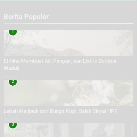
Berita Populer
1
El Niño Membuat Air, Pangan, dan Listrik Berebut
Waduk
ENERGI
2
Lebah Menjauh dari Bunga Kopi, Salah Sinyal HP?
EKOLOGI
3