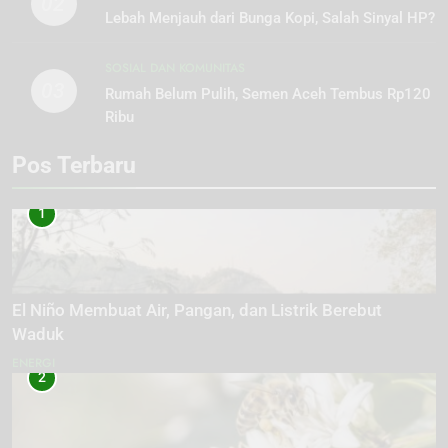
02
Lebah Menjauh dari Bunga Kopi, Salah Sinyal HP?
SOSIAL DAN KOMUNITAS
03
Rumah Belum Pulih, Semen Aceh Tembus Rp120
Ribu
Pos Terbaru
1
El Niño Membuat Air, Pangan, dan Listrik Berebut
Waduk
ENERGI
2