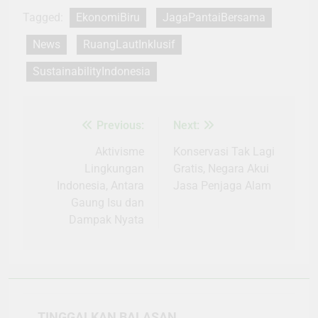
Tagged:
EkonomiBiru
JagaPantaiBersama
News
RuangLautInklusif
SustainabilityIndonesia
Previous:
Next:
Navigasi
pos
Aktivisme
Konservasi Tak Lagi
Lingkungan
Gratis, Negara Akui
Indonesia, Antara
Jasa Penjaga Alam
Gaung Isu dan
Dampak Nyata
TINGGALKAN BALASAN