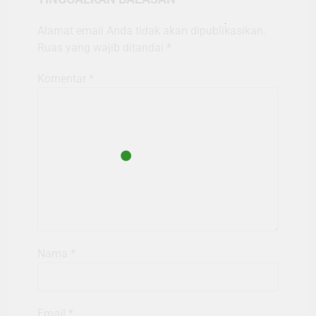
Alamat email Anda tidak akan dipublikasikan.
Ruas yang wajib ditandai
*
Komentar
*
Nama
*
Email
*