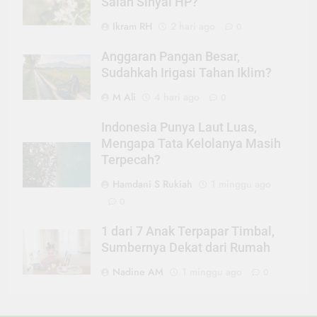
Salah Sinyal HP?
Ikram RH
2 hari ago
0
Anggaran Pangan Besar,
Sudahkah Irigasi Tahan Iklim?
M Ali
4 hari ago
0
Indonesia Punya Laut Luas,
Mengapa Tata Kelolanya Masih
Terpecah?
Hamdani S Rukiah
1 minggu ago
0
1 dari 7 Anak Terpapar Timbal,
Sumbernya Dekat dari Rumah
Nadine AM
1 minggu ago
0