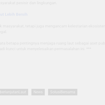
yarakat pesisir dan lingkungan.
ut Lebih Bersih
ak masyarakat, tetapi juga mengancam kelestarian ekosiste
gal.
ta betapa pentingnya menjaga ruang laut sebagai aset publ
di kunci untuk menyelesaikan permasalahan ini. ***
berlanjutanLaut
News
SolusiBersama