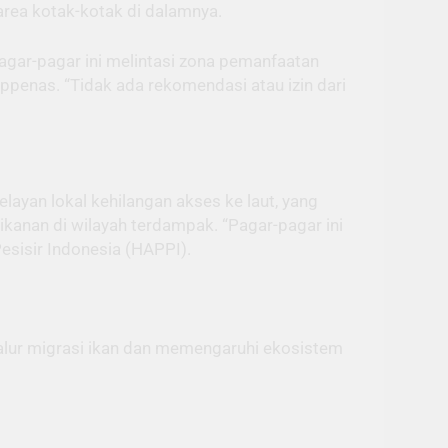
area kotak-kotak di dalamnya.
pagar-pagar ini melintasi zona pemanfaatan
ppenas. “Tidak ada rekomendasi atau izin dari
layan lokal kehilangan akses ke laut, yang
anan di wilayah terdampak. “Pagar-pagar ini
esisir Indonesia (HAPPI).
p jalur migrasi ikan dan memengaruhi ekosistem