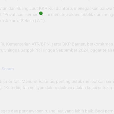
lautan dan Ruang Laut KKP, Kusdiantoro, menegaskan bahwa
l. “Privatisasi semacam ini menutup akses publik dan mengu
di Jakarta, Selasa (7/1).
I, Kementerian ATR/BPN, serta DKP Banten, berkomitmen m
airut, hingga Satpol-PP. Hingga September 2024, pagar telah
t Seram
i prioritas. Menurut Rasman, penting untuk melibatkan s
ng. “Keterlibatan nelayan dalam diskusi adalah kunci untuk m
tegas dan pengawasan ruang laut yang lebih baik. Bagi peme