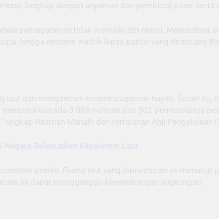
m meter, lengkap dengan anyaman dan pemberat pasir, serta 
ahwa pemagaran ini tidak memiliki izin resmi. Menurutnya, 
isata, hingga rencana waduk lepas pantai yang dirancang Ba
 laut dan mengancam keanekaragaman hayati. Selain itu, ne
menunjukkan ada 3.888 nelayan dan 502 pembudidaya perik
” ungkap Rasman Manafii dari Himpunan Ahli Pengelolaan P
6 Negara Selamatkan Ekosistem Laut
ekosistem pesisir. Ruang laut yang diprivatisasi ini menutu
macam ini dapat mengganggu keseimbangan lingkungan.