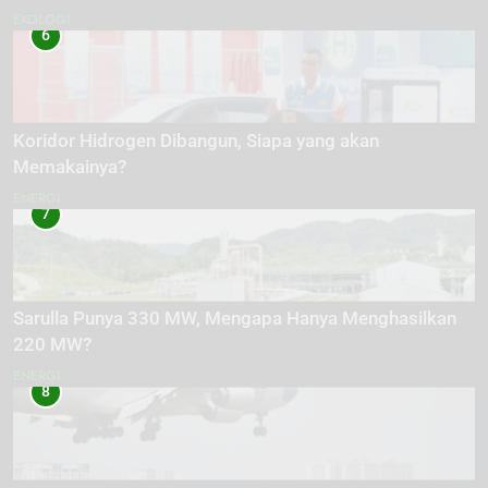
EKOLOGI
6
Koridor Hidrogen Dibangun, Siapa yang akan
Memakainya?
ENERGI
7
Sarulla Punya 330 MW, Mengapa Hanya Menghasilkan
220 MW?
ENERGI
8