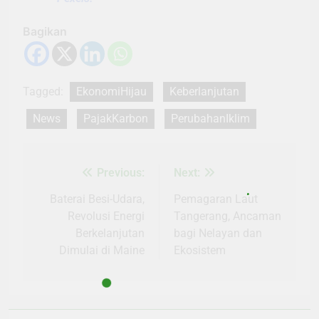
Bagikan
Tagged:
EkonomiHijau
Keberlanjutan
News
PajakKarbon
PerubahanIklim
Previous:
Next:
Navigasi
pos
Baterai Besi-Udara,
Pemagaran Laut
Revolusi Energi
Tangerang, Ancaman
Berkelanjutan
bagi Nelayan dan
Dimulai di Maine
Ekosistem