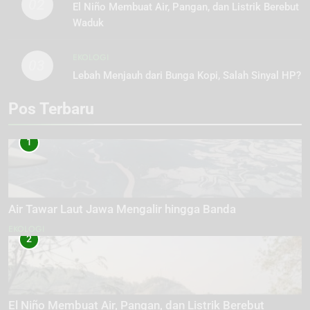
02
El Niño Membuat Air, Pangan, dan Listrik Berebut
Waduk
EKOLOGI
03
Lebah Menjauh dari Bunga Kopi, Salah Sinyal HP?
Pos Terbaru
1
Air Tawar Laut Jawa Mengalir hingga Banda
EKOLOGI
2
El Niño Membuat Air, Pangan, dan Listrik Berebut