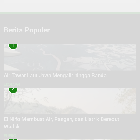
Berita Populer
1
Air Tawar Laut Jawa Mengalir hingga Banda
EKOLOGI
2
El Niño Membuat Air, Pangan, dan Listrik Berebut
Waduk
ENERGI