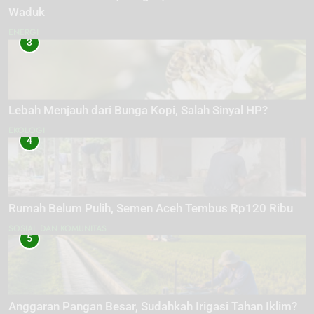
Waduk
ENERGI
3
Lebah Menjauh dari Bunga Kopi, Salah Sinyal HP?
EKOLOGI
4
Rumah Belum Pulih, Semen Aceh Tembus Rp120 Ribu
SOSIAL DAN KOMUNITAS
5
Anggaran Pangan Besar, Sudahkah Irigasi Tahan Iklim?