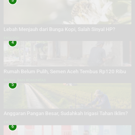
3
Lebah Menjauh dari Bunga Kopi, Salah Sinyal HP?
EKOLOGI
4
Rumah Belum Pulih, Semen Aceh Tembus Rp120 Ribu
SOSIAL DAN KOMUNITAS
5
Anggaran Pangan Besar, Sudahkah Irigasi Tahan Iklim?
EKOLOGI
6