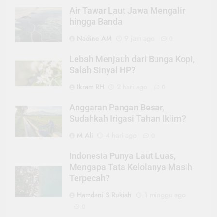
Air Tawar Laut Jawa Mengalir
hingga Banda
Nadine AM
9 jam ago
0
Lebah Menjauh dari Bunga Kopi,
Salah Sinyal HP?
Ikram RH
2 hari ago
0
Anggaran Pangan Besar,
Sudahkah Irigasi Tahan Iklim?
M Ali
4 hari ago
0
Indonesia Punya Laut Luas,
Mengapa Tata Kelolanya Masih
Terpecah?
Hamdani S Rukiah
1 minggu ago
0