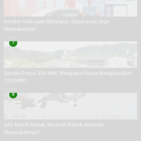
Koridor Hidrogen Dibangun, Siapa yang akan
Memakainya?
ENERGI
7
Sarulla Punya 330 MW, Mengapa Hanya Menghasilkan
220 MW?
ENERGI
8
SAF Masih Mahal, Bisakah Pabrik Modular
Mengubahnya?