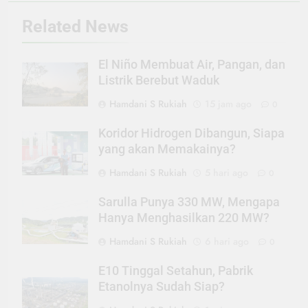
Related News
El Niño Membuat Air, Pangan, dan
Listrik Berebut Waduk
Hamdani S Rukiah
15 jam ago
0
Koridor Hidrogen Dibangun, Siapa
yang akan Memakainya?
Hamdani S Rukiah
5 hari ago
0
Sarulla Punya 330 MW, Mengapa
Hanya Menghasilkan 220 MW?
Hamdani S Rukiah
6 hari ago
0
E10 Tinggal Setahun, Pabrik
Etanolnya Sudah Siap?