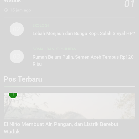
Waduk
01
15 jam ago
EKOLOGI
02
Lebah Menjauh dari Bunga Kopi, Salah Sinyal HP?
SOSIAL DAN KOMUNITAS
03
Rumah Belum Pulih, Semen Aceh Tembus Rp120
Ribu
Pos Terbaru
1
El Niño Membuat Air, Pangan, dan Listrik Berebut
Waduk