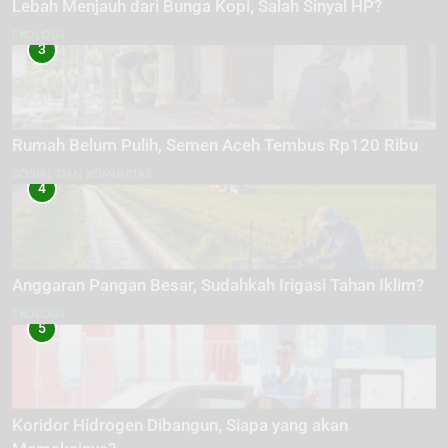
Lebah Menjauh dari Bunga Kopi, Salah Sinyal HP?
EKOLOGI
3
Rumah Belum Pulih, Semen Aceh Tembus Rp120 Ribu
SOSIAL DAN KOMUNITAS
4
Anggaran Pangan Besar, Sudahkah Irigasi Tahan Iklim?
EKOLOGI
5
Koridor Hidrogen Dibangun, Siapa yang akan