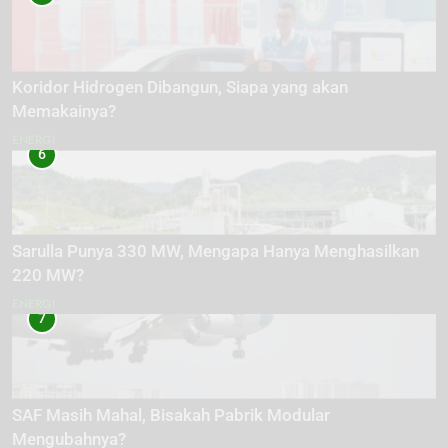
Koridor Hidrogen Dibangun, Siapa yang akan
Memakainya?
ENERGI
6
Sarulla Punya 330 MW, Mengapa Hanya Menghasilkan
220 MW?
ENERGI
7
SAF Masih Mahal, Bisakah Pabrik Modular
Mengubahnya?