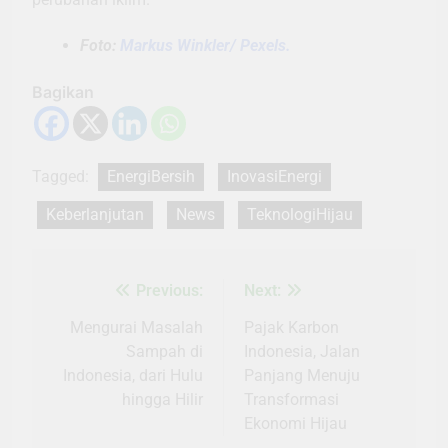
Foto:
Markus Winkler/ Pexels.
Bagikan
Tagged:
EnergiBersih
InovasiEnergi
Keberlanjutan
News
TeknologiHijau
Previous:
Next:
Navigasi
pos
Mengurai Masalah
Pajak Karbon
Sampah di
Indonesia, Jalan
Indonesia, dari Hulu
Panjang Menuju
hingga Hilir
Transformasi
Ekonomi Hijau