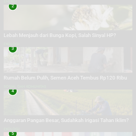
ENERGI
2
Lebah Menjauh dari Bunga Kopi, Salah Sinyal HP?
EKOLOGI
3
Rumah Belum Pulih, Semen Aceh Tembus Rp120 Ribu
SOSIAL DAN KOMUNITAS
4
Anggaran Pangan Besar, Sudahkah Irigasi Tahan Iklim?
EKOLOGI
5