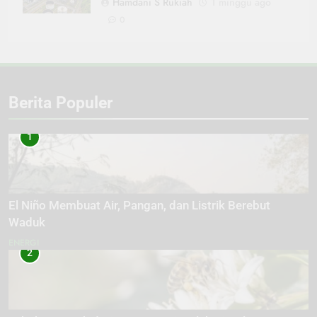
Hamdani S Rukiah
1 minggu ago
0
Berita Populer
1
El Niño Membuat Air, Pangan, dan Listrik Berebut
Waduk
ENERGI
2