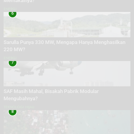
Memakainya?
ENERGI
6
Sarulla Punya 330 MW, Mengapa Hanya Menghasilkan
220 MW?
ENERGI
7
SAF Masih Mahal, Bisakah Pabrik Modular
Mengubahnya?
TEKNOLOGI HIJAU
8