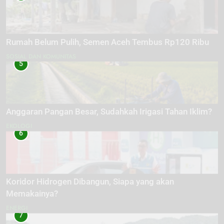
Rumah Belum Pulih, Semen Aceh Tembus Rp120 Ribu
SOSIAL DAN KOMUNITAS
5
Anggaran Pangan Besar, Sudahkah Irigasi Tahan Iklim?
EKOLOGI
6
Koridor Hidrogen Dibangun, Siapa yang akan
Memakainya?
ENERGI
7