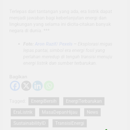
Terlepas dari tantangan yang ada, era listrik dapat
menjadi jawaban bagi keberlanjutan energi dan
lingkungan yang selama ini dicita-citakan banyak
negara di dunia. ***
Foto:
Aron Razif/ Pexels
–
Eksplorasi migas
lepas pantai, simbol era energi fosil yang
perlahan meredup di tengah transisi menuju
energi listrik dan sumber terbarukan.
Bagikan
Tagged:
EnergiBersih
EnergiTerbarukan
EraListrik
MasaDepanHijau
News
SustainabilityID
TransisiEnergi