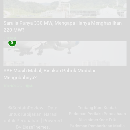
Sarulla Punya 330 MW, Mengapa Hanya Menghasilkan
220 MW?
ENERGI
8
SAF Masih Mahal, Bisakah Pabrik Modular
Mengubahnya?
TEKNOLOGI HIJAU
©SustainReview - Data
Tentang Kami
Kontak
untuk Kebijakan, Narasi
Pedoman Perilaku Perusahaan
Disclaimer
Kode Etik
untuk Perubahan | Powered
Pedoman Pemberitaan Media
By
.
BlazeThemes