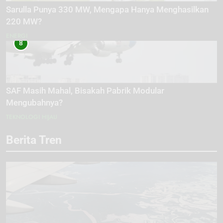
Sarulla Punya 330 MW, Mengapa Hanya Menghasilkan
220 MW?
ENERGI
8
SAF Masih Mahal, Bisakah Pabrik Modular
Mengubahnya?
TEKNOLOGI HIJAU
Berita Tren