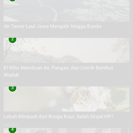
Air Tawar Laut Jawa Mengalir hingga Banda
EKOLOGI
2
El Niño Membuat Air, Pangan, dan Listrik Berebut
Waduk
ENERGI
3
Lebah Menjauh dari Bunga Kopi, Salah Sinyal HP?
EKOLOGI
4