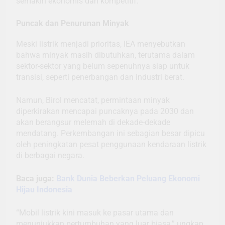
semakin ekonomis dan kompetitif.
Puncak dan Penurunan Minyak
Meski listrik menjadi prioritas, IEA menyebutkan
bahwa minyak masih dibutuhkan, terutama dalam
sektor-sektor yang belum sepenuhnya siap untuk
transisi, seperti penerbangan dan industri berat.
Namun, Birol mencatat, permintaan minyak
diperkirakan mencapai puncaknya pada 2030 dan
akan berangsur melemah di dekade-dekade
mendatang. Perkembangan ini sebagian besar dipicu
oleh peningkatan pesat penggunaan kendaraan listrik
di berbagai negara.
Baca juga:
Bank Dunia Beberkan Peluang Ekonomi
Hijau Indonesia
“Mobil listrik kini masuk ke pasar utama dan
menunjukkan pertumbuhan yang luar biasa,” ungkap