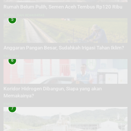
Rumah Belum Pulih, Semen Aceh Tembus Rp120 Ribu
SOSIAL DAN KOMUNITAS
5
Anggaran Pangan Besar, Sudahkah Irigasi Tahan Iklim?
EKOLOGI
6
Koridor Hidrogen Dibangun, Siapa yang akan
Memakainya?
ENERGI
7