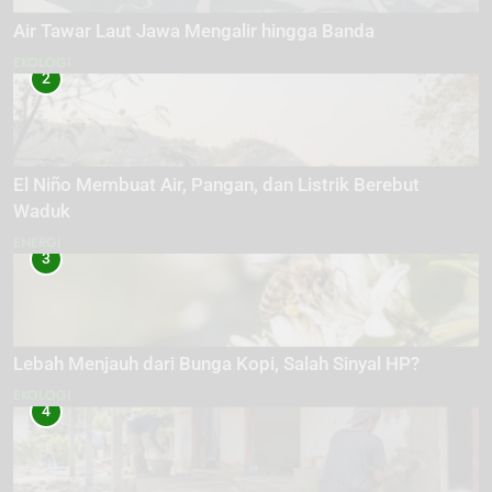
Air Tawar Laut Jawa Mengalir hingga Banda
EKOLOGI
2
El Niño Membuat Air, Pangan, dan Listrik Berebut
Waduk
ENERGI
3
Lebah Menjauh dari Bunga Kopi, Salah Sinyal HP?
EKOLOGI
4