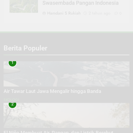
Swasembada Pangan Indonesia
Hamdani S Rukiah
2 tahun ago
0
Berita Populer
1
Air Tawar Laut Jawa Mengalir hingga Banda
EKOLOGI
2
El Niño Membuat Air, Pangan, dan Listrik Berebut