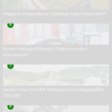
Anggaran Pangan Besar, Sudahkah Irigasi Tahan Iklim?
EKOLOGI
6
Koridor Hidrogen Dibangun, Siapa yang akan
Memakainya?
ENERGI
7
Sarulla Punya 330 MW, Mengapa Hanya Menghasilkan
220 MW?
ENERGI
8