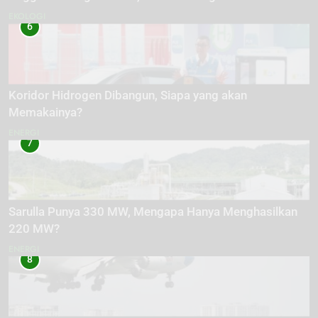
EKOLOGI
6
Koridor Hidrogen Dibangun, Siapa yang akan
Memakainya?
ENERGI
7
Sarulla Punya 330 MW, Mengapa Hanya Menghasilkan
220 MW?
ENERGI
8