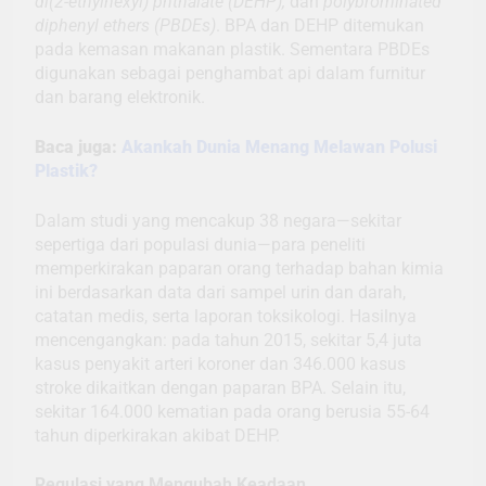
di(2-ethylhexyl) phthalate (DEHP),
dan
polybrominated
diphenyl ethers (PBDEs)
. BPA dan DEHP ditemukan
pada kemasan makanan plastik. Sementara PBDEs
digunakan sebagai penghambat api dalam furnitur
dan barang elektronik.
Baca juga:
Akankah Dunia Menang Melawan Polusi
Plastik?
Dalam studi yang mencakup 38 negara—sekitar
sepertiga dari populasi dunia—para peneliti
memperkirakan paparan orang terhadap bahan kimia
ini berdasarkan data dari sampel urin dan darah,
catatan medis, serta laporan toksikologi. Hasilnya
mencengangkan: pada tahun 2015, sekitar 5,4 juta
kasus penyakit arteri koroner dan 346.000 kasus
stroke dikaitkan dengan paparan BPA. Selain itu,
sekitar 164.000 kematian pada orang berusia 55-64
tahun diperkirakan akibat DEHP.
Regulasi yang Mengubah Keadaan