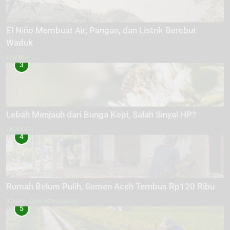
El Niño Membuat Air, Pangan, dan Listrik Berebut
Waduk
ENERGI
3
Lebah Menjauh dari Bunga Kopi, Salah Sinyal HP?
EKOLOGI
4
Rumah Belum Pulih, Semen Aceh Tembus Rp120 Ribu
SOSIAL DAN KOMUNITAS
5