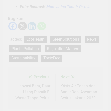
Foto: Ilustrasi/
Mumtahina Tanni/ Pexels.
Bagikan
Tagged:
EcoHealth
GreenSolutions
News
PlasticPollution
RegulationMatters
Sustainability
ToxicFree
Previous:
Next:
Navigasi
pos
Inovasi Baru, Daur
Krisis Air Tanah dan
Ulang Plastik E-
Banjir Rob, Ancaman
Waste Tanpa Polusi
Serius Jakarta 2030