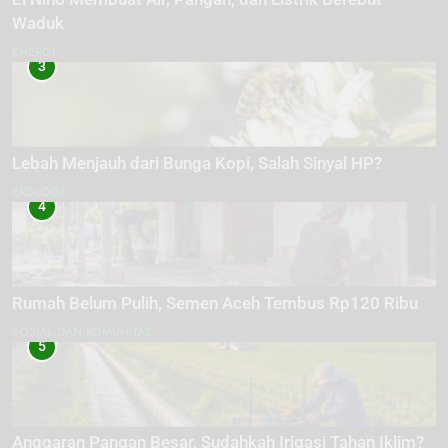
Waduk
ENERGI
3
Lebah Menjauh dari Bunga Kopi, Salah Sinyal HP?
EKOLOGI
4
Rumah Belum Pulih, Semen Aceh Tembus Rp120 Ribu
SOSIAL DAN KOMUNITAS
5
Anggaran Pangan Besar, Sudahkah Irigasi Tahan Iklim?