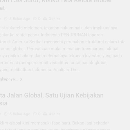
ran ESG Surut, Risiko Tata Kelola Global
at
n
5 Bulan Ago
0
3 Mins
nsi sukarela melemah, tekanan hukum naik, dan implikasinya
jalar ke rantai pasok Indonesia PENURUNAN laporan
utan di Amerika Serikat menandai perubahan struktural dalam tata
rporasi global. Perusahaan mulai menahan transparansi akibat
nya risiko hukum dan melemahnya tekanan investor, yang pada
erpotensi mempersempit visibilitas rantai pasok global,
yang melibatkan Indonesia. Analisis The…
gkapnya...
ta Jalan Global, Satu Ujian Kebijakan
sia
n
5 Bulan Ago
0
4 Mins
lim global kini memasuki fase baru. Bukan lagi sekadar