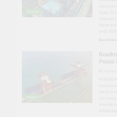
menetapka
menerjema
EKOLOGI
nyata. Di
nasional u
bahan bak
pada 2030
Baca Selen
Roadma
Posisi
Hamdani
PERUNDING
keputusan
bakar fosi
ENERGI
luar ruang
mendukung
keluar dar