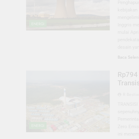
Penghapus
kebijakan 
mengelimin
ENERGI
Inggris m
mulai Apr
pendekata
desain ya
Baca Selen
Rp794 
Transi
R Bestia
TRANSISI 
sepenuhny
Pemerinta
ENERGI
Zero Emis
ini menem