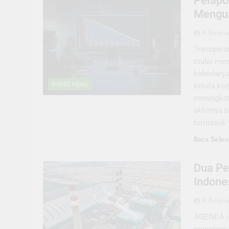
Pelapo
Mengu
R Bestia
Transpara
mulai men
keberlanj
BISNIS HIJAU
kelola ko
meningkat
akhirnya b
termasuk 
Baca Selen
Dua Pe
Indone
R Bestia
AGENDA ik