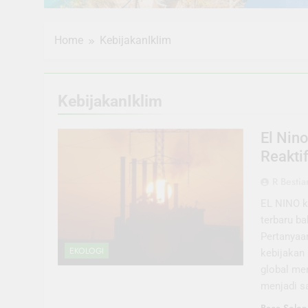
Home
KebijakanIklim
KebijakanIklim
El Nino
Reakti
R Bestia
EL NINO k
terbaru b
Pertanyaan
EKOLOGI
kebijakan
global me
menjadi s