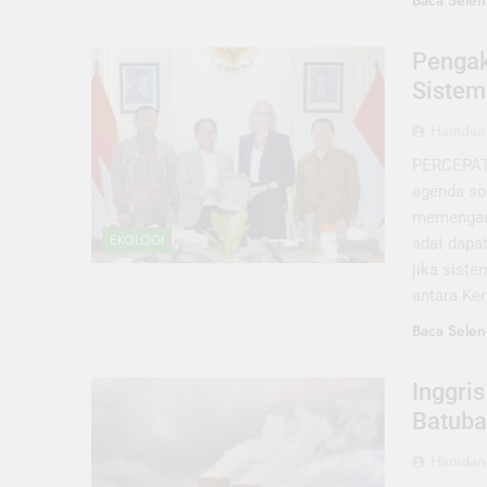
Baca Selen
Pengak
Sistem
Hamdani
PERCEPATA
agenda sos
memengaru
EKOLOGI
adat dapat
jika siste
antara Ke
Baca Selen
Inggri
Batuba
Hamdani