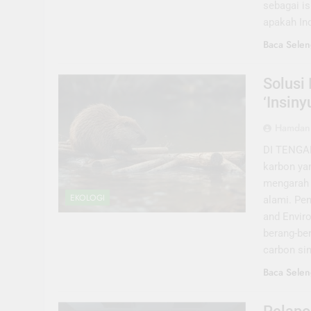
sebagai is
apakah In
Baca Selen
Solusi 
‘Insin
Hamdani
DI TENGA
karbon ya
mengarah 
EKOLOGI
alami. Pe
and Envir
berang-be
carbon si
Baca Selen