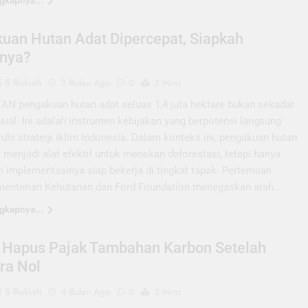
gkapnya...
uan Hutan Adat Dipercepat, Siapkah
nya?
 S Rukiah
3 Bulan Ago
0
3 Mins
N pengakuan hutan adat seluas 1,4 juta hektare bukan sekadar
ial. Ini adalah instrumen kebijakan yang berpotensi langsung
hi strategi iklim Indonesia. Dalam konteks ini, pengakuan hutan
 menjadi alat efektif untuk menekan deforestasi, tetapi hanya
m implementasinya siap bekerja di tingkat tapak. Pertemuan
menterian Kehutanan dan Ford Foundation menegaskan arah…
gkapnya...
s Hapus Pajak Tambahan Karbon Setelah
ra Nol
 S Rukiah
4 Bulan Ago
0
3 Mins