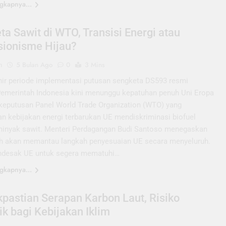
gkapnya...
ta Sawit di WTO, Transisi Energi atau
sionisme Hijau?
n
5 Bulan Ago
0
3 Mins
ir periode implementasi putusan sengketa DS593 resmi
 Pemerintah Indonesia kini menunggu kepatuhan penuh Uni Eropa
 keputusan Panel World Trade Organization (WTO) yang
n kebijakan energi terbarukan UE mendiskriminasi biofuel
minyak sawit. Menteri Perdagangan Budi Santoso menegaskan
h akan memantau langkah penyesuaian UE secara menyeluruh.
ndesak UE untuk segera mematuhi…
gkapnya...
kpastian Serapan Karbon Laut, Risiko
ik bagi Kebijakan Iklim