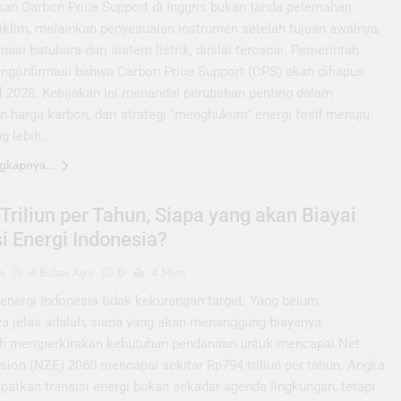
an Carbon Price Support di Inggris bukan tanda pelemahan
iklim, melainkan penyesuaian instrumen setelah tujuan awalnya,
asi batubara dari sistem listrik, dinilai tercapai. Pemerintah
engonfirmasi bahwa Carbon Price Support (CPS) akan dihapus
il 2028. Kebijakan ini menandai perubahan penting dalam
n harga karbon, dari strategi “menghukum” energi fosil menuju
ng lebih…
gkapnya...
Triliun per Tahun, Siapa yang akan Biayai
si Energi Indonesia?
n
4 Bulan Ago
0
4 Mins
energi Indonesia tidak kekurangan target. Yang belum
a jelas adalah, siapa yang akan menanggung biayanya.
h memperkirakan kebutuhan pendanaan untuk mencapai Net
sion (NZE) 2060 mencapai sekitar Rp794 triliun per tahun. Angka
patkan transisi energi bukan sekadar agenda lingkungan, tetapi