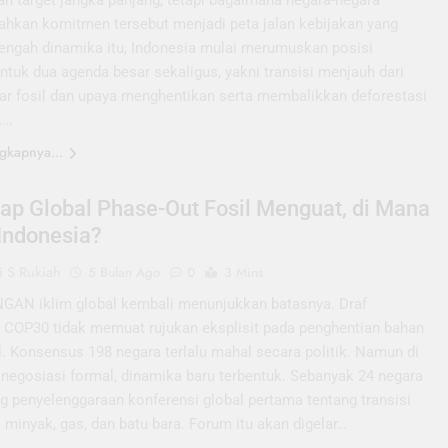
n target jangka panjang, tetapi bagaimana negara-negara
hkan komitmen tersebut menjadi peta jalan kebijakan yang
 tengah dinamika itu, Indonesia mulai merumuskan posisi
ntuk dua agenda besar sekaligus, yakni transisi menjauh dari
ar fosil dan upaya menghentikan serta membalikkan deforestasi
….
gkapnya...
p Global Phase-Out Fosil Menguat, di Mana
 Indonesia?
 S Rukiah
5 Bulan Ago
0
3 Mins
AN iklim global kembali menunjukkan batasnya. Draf
 COP30 tidak memuat rujukan eksplisit pada penghentian bahan
l. Konsensus 198 negara terlalu mahal secara politik. Namun di
 negosiasi formal, dinamika baru terbentuk. Sebanyak 24 negara
 penyelenggaraan konferensi global pertama tentang transisi
i minyak, gas, dan batu bara. Forum itu akan digelar…