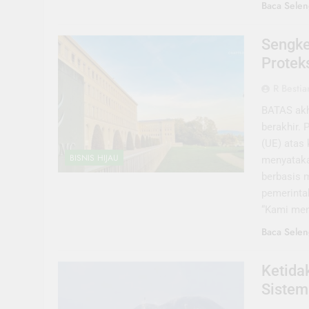
Baca Selen
Sengke
Protek
R Bestia
BATAS akh
berakhir.
(UE) atas
BISNIS HIJAU
menyataka
berbasis 
pemerinta
“Kami me
Baca Selen
Ketida
Sistem