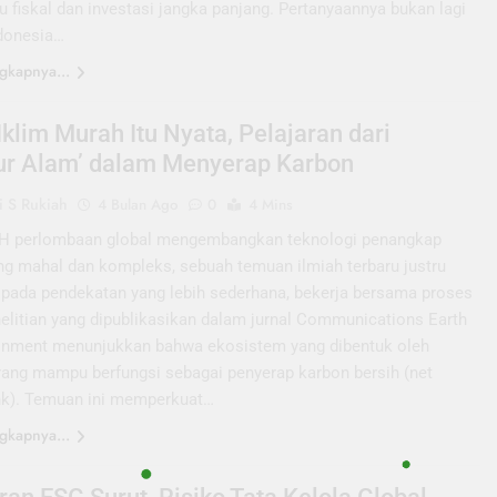
u fiskal dan investasi jangka panjang. Pertanyaannya bukan lagi
donesia…
gkapnya...
Iklim Murah Itu Nyata, Pelajaran dari
yur Alam’ dalam Menyerap Karbon
 S Rukiah
4 Bulan Ago
0
4 Mins
H perlombaan global mengembangkan teknologi penangkap
ng mahal dan kompleks, sebuah temuan ilmiah terbaru justru
pada pendekatan yang lebih sederhana, bekerja bersama proses
nelitian yang dipublikasikan dalam jurnal Communications Earth
onment menunjukkan bahwa ekosistem yang dibentuk oleh
rang mampu berfungsi sebagai penyerap karbon bersih (net
nk). Temuan ini memperkuat…
gkapnya...