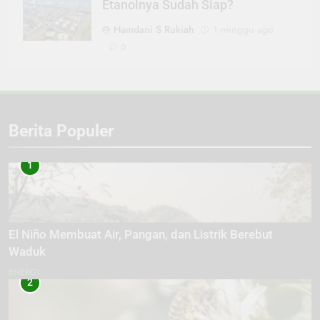
Etanolnya Sudah Siap?
Hamdani S Rukiah
1 minggu ago
0
Berita Populer
1
El Niño Membuat Air, Pangan, dan Listrik Berebut
Waduk
ENERGI
2