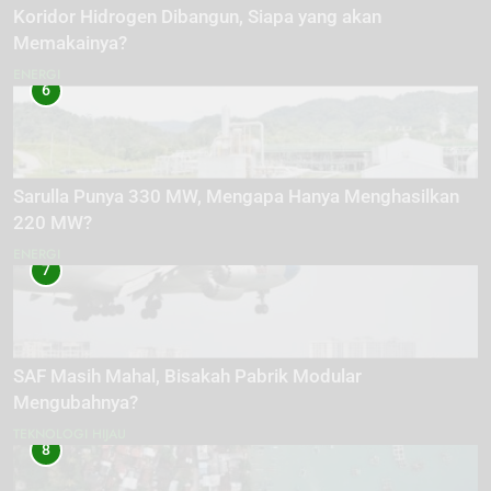
Koridor Hidrogen Dibangun, Siapa yang akan
Memakainya?
ENERGI
6
Sarulla Punya 330 MW, Mengapa Hanya Menghasilkan
220 MW?
ENERGI
7
SAF Masih Mahal, Bisakah Pabrik Modular
Mengubahnya?
TEKNOLOGI HIJAU
8