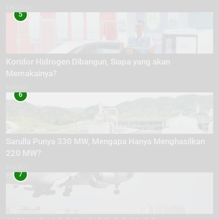
EKOLOGI
5
Koridor Hidrogen Dibangun, Siapa yang akan
Memakainya?
ENERGI
6
Sarulla Punya 330 MW, Mengapa Hanya Menghasilkan
220 MW?
ENERGI
7