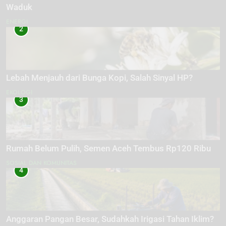
Waduk
ENERGI
2
Lebah Menjauh dari Bunga Kopi, Salah Sinyal HP?
EKOLOGI
3
Rumah Belum Pulih, Semen Aceh Tembus Rp120 Ribu
SOSIAL DAN KOMUNITAS
4
Anggaran Pangan Besar, Sudahkah Irigasi Tahan Iklim?