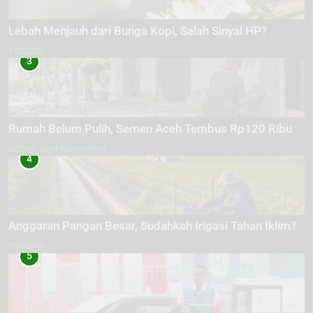
Lebah Menjauh dari Bunga Kopi, Salah Sinyal HP?
EKOLOGI
3
Rumah Belum Pulih, Semen Aceh Tembus Rp120 Ribu
SOSIAL DAN KOMUNITAS
4
Anggaran Pangan Besar, Sudahkah Irigasi Tahan Iklim?
EKOLOGI
5