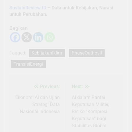
SustainReview.ID
– Data untuk Kebijakan, Narasi
untuk Perubahan.
Bagikan
Tagged:
KebijakanIklim
PhaseOutFosil
TransisiEnergi
Previous:
Next:
Navigasi
pos
Ekonomi AI dan Ujian
AI dalam Rantai
Strategi Data
Keputusan Militer,
Nasional Indonesia
Risiko “Kompresi
Keputusan” bagi
Stabilitas Global