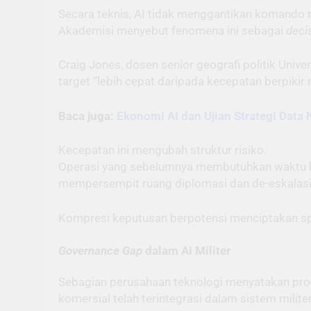
Secara teknis, AI tidak menggantikan komando m
Akademisi menyebut fenomena ini sebagai
deci
Craig Jones, dosen senior geografi politik Uni
target “lebih cepat daripada kecepatan berpikir 
Baca juga:
Ekonomi AI dan Ujian Strategi Data 
Kecepatan ini mengubah struktur risiko.
Operasi yang sebelumnya membutuhkan waktu berh
mempersempit ruang diplomasi dan de-eskalasi
Kompresi keputusan berpotensi menciptakan spi
Governance Gap
dalam AI Militer
Sebagian perusahaan teknologi menyatakan prod
komersial telah terintegrasi dalam sistem militer