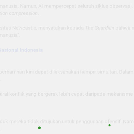
anusia. Namun, AI mempercepat seluruh siklus observasi, o
sion compression
.
versitas Newcastle, menyatakan kepada
The Guardian
bahwa m
manusia”.
Nasional Indonesia
ari-hari kini dapat dilaksanakan hampir simultan. Dalam k
.
ral konflik yang bergerak lebih cepat daripada mekanisme
uk mereka tidak ditujukan untuk penggunaan ofensif. Namu
.