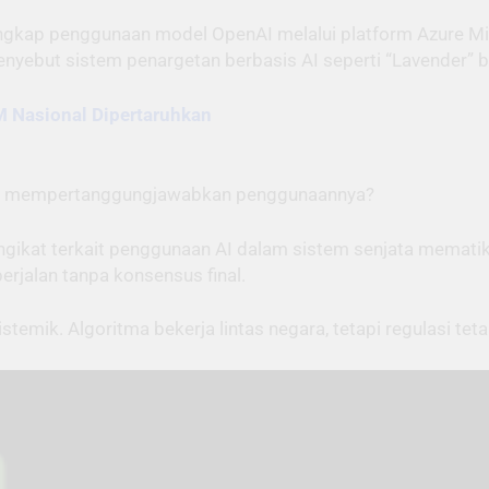
ap penggunaan model OpenAI melalui platform Azure Micros
yebut sistem penargetan berbasis AI seperti “Lavender” ber
M Nasional Dipertaruhkan
dan mempertanggungjawabkan penggunaannya?
ngikat terkait penggunaan AI dalam sistem senjata mematik
jalan tanpa konsensus final.
istemik. Algoritma bekerja lintas negara, tetapi regulasi te