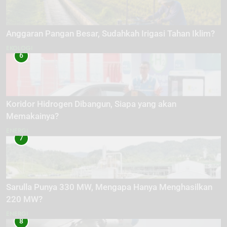
Anggaran Pangan Besar, Sudahkah Irigasi Tahan Iklim?
EKOLOGI
6
Koridor Hidrogen Dibangun, Siapa yang akan
Memakainya?
ENERGI
7
Sarulla Punya 330 MW, Mengapa Hanya Menghasilkan
220 MW?
ENERGI
8