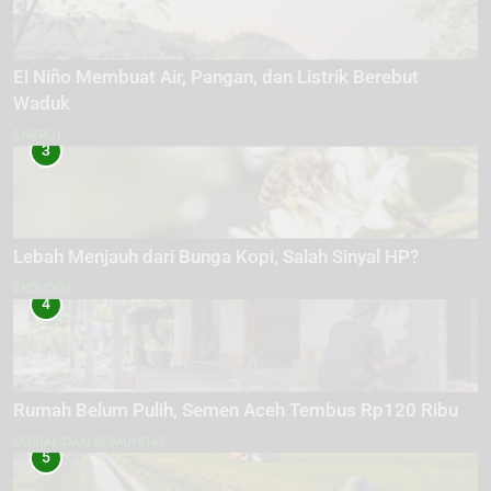
El Niño Membuat Air, Pangan, dan Listrik Berebut
Waduk
ENERGI
3
Lebah Menjauh dari Bunga Kopi, Salah Sinyal HP?
EKOLOGI
4
Rumah Belum Pulih, Semen Aceh Tembus Rp120 Ribu
SOSIAL DAN KOMUNITAS
5