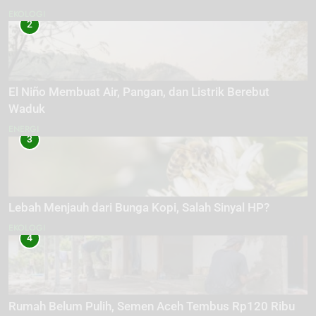
EKOLOGI
2
El Niño Membuat Air, Pangan, dan Listrik Berebut
Waduk
ENERGI
3
Lebah Menjauh dari Bunga Kopi, Salah Sinyal HP?
EKOLOGI
4
Rumah Belum Pulih, Semen Aceh Tembus Rp120 Ribu