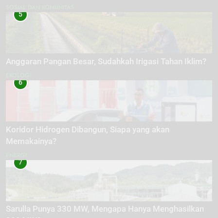
SOSIAL DAN KOMUNITAS
5
Anggaran Pangan Besar, Sudahkah Irigasi Tahan Iklim?
EKOLOGI
6
Koridor Hidrogen Dibangun, Siapa yang akan
Memakainya?
ENERGI
7
Sarulla Punya 330 MW, Mengapa Hanya Menghasilkan