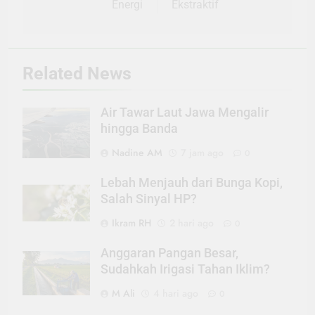
Energi
Ekstraktif
Related News
Air Tawar Laut Jawa Mengalir
hingga Banda
Nadine AM
7 jam ago
0
Lebah Menjauh dari Bunga Kopi,
Salah Sinyal HP?
Ikram RH
2 hari ago
0
Anggaran Pangan Besar,
Sudahkah Irigasi Tahan Iklim?
M Ali
4 hari ago
0