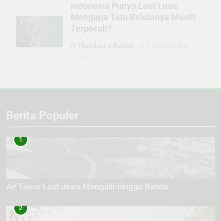
Indonesia Punya Laut Luas,
Mengapa Tata Kelolanya Masih
Terpecah?
Hamdani S Rukiah
1 minggu ago
0
Berita Populer
1
Air Tawar Laut Jawa Mengalir hingga Banda
EKOLOGI
2