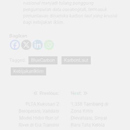
nasional menjadi tulang punggung
pengumpulan data oseanografi, termasuk
pemantauan dinamika karbon laut yang krusial
bagi kebijakan iklim.
Bagikan
Tagged:
BlueCarbon
KarbonLaut
KebijakanIklim
Previous:
Next:
Navigasi
pos
PLTA Kukusan 2
1.358 Tambang di
Beroperasi, Validasi
Zona Kritis
Model Hidro Run of
Dievaluasi, Sinyal
River di Era Transisi
Baru Tata Kelola