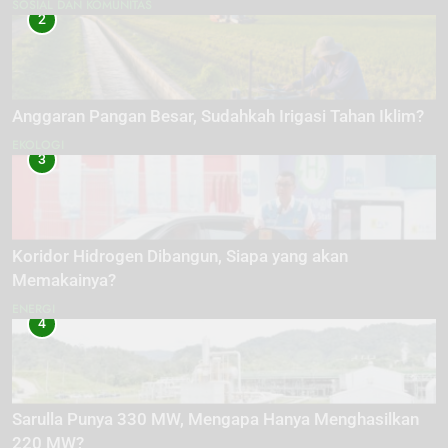
SOSIAL DAN KOMUNITAS
2
Anggaran Pangan Besar, Sudahkah Irigasi Tahan Iklim?
EKOLOGI
3
Koridor Hidrogen Dibangun, Siapa yang akan
Memakainya?
ENERGI
4
Sarulla Punya 330 MW, Mengapa Hanya Menghasilkan
220 MW?