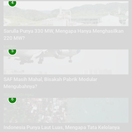
4
Sarulla Punya 330 MW, Mengapa Hanya Menghasilkan
220 MW?
ENERGI
5
SAF Masih Mahal, Bisakah Pabrik Modular
Mengubahnya?
TEKNOLOGI HIJAU
6
Indonesia Punya Laut Luas, Mengapa Tata Kelolanya