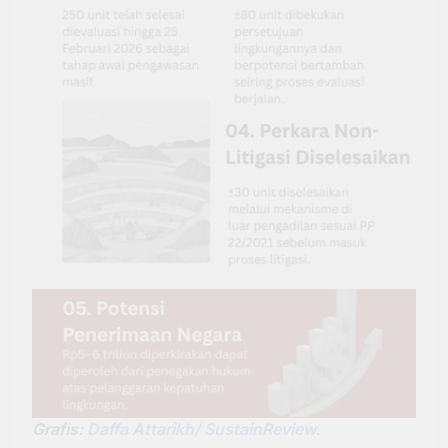
Grafis:
Daffa Attarikh/ SustainReview
.