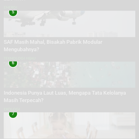
ENERGI
5
SAF Masih Mahal, Bisakah Pabrik Modular
Mengubahnya?
TEKNOLOGI HIJAU
6
Indonesia Punya Laut Luas, Mengapa Tata Kelolanya
Masih Terpecah?
EKOLOGI
7