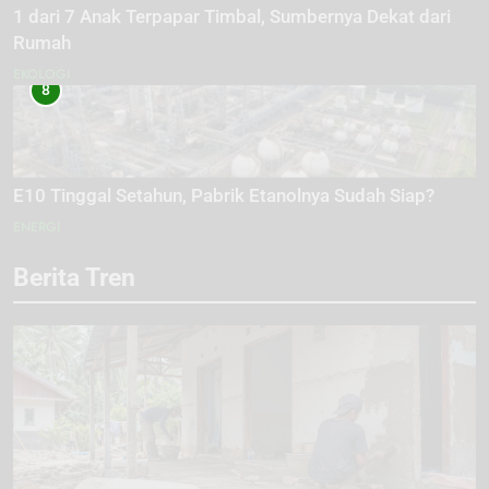
1 dari 7 Anak Terpapar Timbal, Sumbernya Dekat dari
Rumah
EKOLOGI
8
E10 Tinggal Setahun, Pabrik Etanolnya Sudah Siap?
ENERGI
Berita Tren