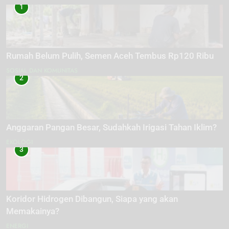
1
Rumah Belum Pulih, Semen Aceh Tembus Rp120 Ribu
SOSIAL DAN KOMUNITAS
2
Anggaran Pangan Besar, Sudahkah Irigasi Tahan Iklim?
EKOLOGI
3
Koridor Hidrogen Dibangun, Siapa yang akan
Memakainya?
ENERGI