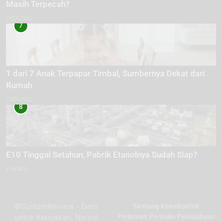
Masih Terpecah?
EKOLOGI
7
1 dari 7 Anak Terpapar Timbal, Sumbernya Dekat dari
Rumah
EKOLOGI
8
E10 Tinggal Setahun, Pabrik Etanolnya Sudah Siap?
ENERGI
©SustainReview - Data
Tentang Kami
Kontak
untuk Kebijakan, Narasi
Pedoman Perilaku Perusahaan