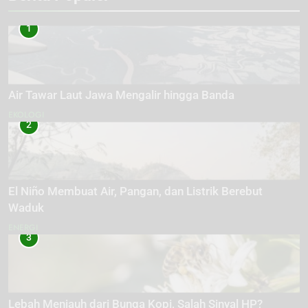
1
Air Tawar Laut Jawa Mengalir hingga Banda
EKOLOGI
2
El Niño Membuat Air, Pangan, dan Listrik Berebut
Waduk
ENERGI
3
Lebah Menjauh dari Bunga Kopi, Salah Sinyal HP?