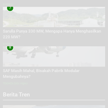
ENERGI
7
Sarulla Punya 330 MW, Mengapa Hanya Menghasilkan
220 MW?
ENERGI
8
SAF Masih Mahal, Bisakah Pabrik Modular
Mengubahnya?
TEKNOLOGI HIJAU
Berita Tren