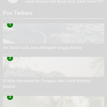
Lebah Menjauh dari Bunga Kopi, Salah Sinyal HP?
Pos Terbaru
1
Air Tawar Laut Jawa Mengalir hingga Banda
EKOLOGI
2
El Niño Membuat Air, Pangan, dan Listrik Berebut
Waduk
ENERGI
3