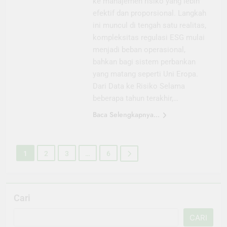
ke manajemen risiko yang lebih
efektif dan proporsional. Langkah
ini muncul di tengah satu realitas,
kompleksitas regulasi ESG mulai
menjadi beban operasional,
bahkan bagi sistem perbankan
yang matang seperti Uni Eropa.
Dari Data ke Risiko Selama
beberapa tahun terakhir,…
Baca Selengkapnya...
1
2
3
…
6
Cari
CARI