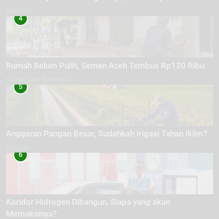
EKOLOGI
4
Rumah Belum Pulih, Semen Aceh Tembus Rp120 Ribu
SOSIAL DAN KOMUNITAS
5
Anggaran Pangan Besar, Sudahkah Irigasi Tahan Iklim?
EKOLOGI
6
Koridor Hidrogen Dibangun, Siapa yang akan
Memakainya?