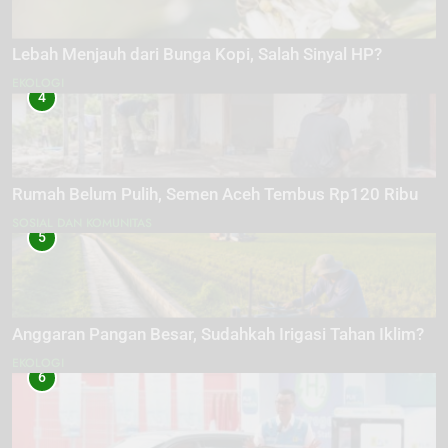
Lebah Menjauh dari Bunga Kopi, Salah Sinyal HP?
EKOLOGI
4
Rumah Belum Pulih, Semen Aceh Tembus Rp120 Ribu
SOSIAL DAN KOMUNITAS
5
Anggaran Pangan Besar, Sudahkah Irigasi Tahan Iklim?
EKOLOGI
6