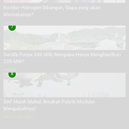
Koridor Hidrogen Dibangun, Siapa yang akan
Memakainya?
ENERGI
7
Sarulla Punya 330 MW, Mengapa Hanya Menghasilkan
220 MW?
ENERGI
8
SAF Masih Mahal, Bisakah Pabrik Modular
Mengubahnya?
TEKNOLOGI HIJAU