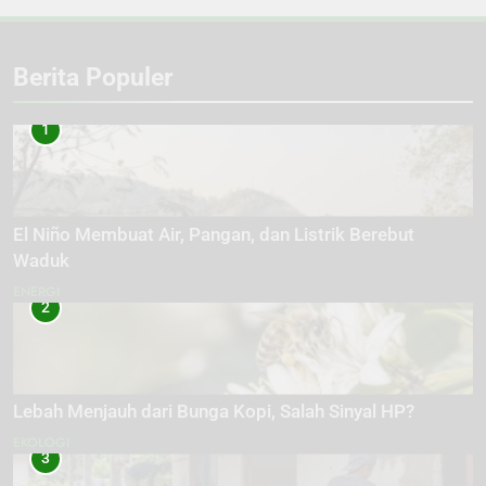
Berita Populer
1
El Niño Membuat Air, Pangan, dan Listrik Berebut
Waduk
ENERGI
2
Lebah Menjauh dari Bunga Kopi, Salah Sinyal HP?
EKOLOGI
3