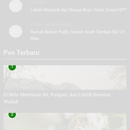
EKOLOGI
02
Lebah Menjauh dari Bunga Kopi, Salah Sinyal HP?
SOSIAL DAN KOMUNITAS
03
Rumah Belum Pulih, Semen Aceh Tembus Rp120
Ribu
Pos Terbaru
1
El Niño Membuat Air, Pangan, dan Listrik Berebut
Waduk
ENERGI
2