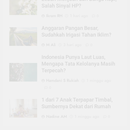
Salah Sinyal HP?
Ikram RH
1 hari ago
0
Anggaran Pangan Besar,
Sudahkah Irigasi Tahan Iklim?
M Ali
3 hari ago
0
Indonesia Punya Laut Luas,
Mengapa Tata Kelolanya Masih
Terpecah?
Hamdani S Rukiah
1 minggu ago
0
1 dari 7 Anak Terpapar Timbal,
Sumbernya Dekat dari Rumah
Nadine AM
1 minggu ago
0