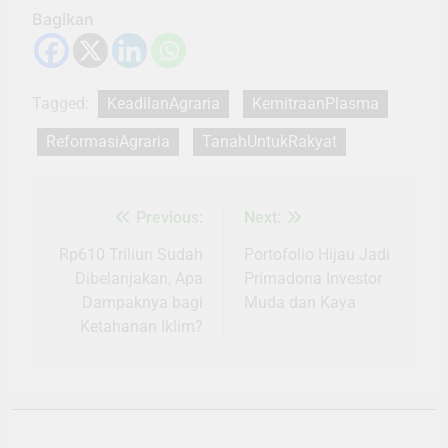
Bagikan
Tagged:
KeadilanAgraria
KemitraanPlasma
ReformasiAgraria
TanahUntukRakyat
Previous:
Next:
Navigasi
pos
Rp610 Triliun Sudah
Portofolio Hijau Jadi
Dibelanjakan, Apa
Primadona Investor
Dampaknya bagi
Muda dan Kaya
Ketahanan Iklim?