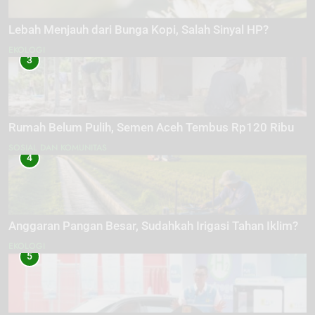
Lebah Menjauh dari Bunga Kopi, Salah Sinyal HP?
EKOLOGI
3
Rumah Belum Pulih, Semen Aceh Tembus Rp120 Ribu
SOSIAL DAN KOMUNITAS
4
Anggaran Pangan Besar, Sudahkah Irigasi Tahan Iklim?
EKOLOGI
5