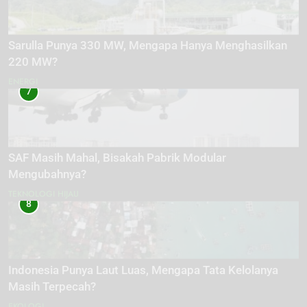
Sarulla Punya 330 MW, Mengapa Hanya Menghasilkan
220 MW?
ENERGI
7
SAF Masih Mahal, Bisakah Pabrik Modular
Mengubahnya?
TEKNOLOGI HIJAU
8
Indonesia Punya Laut Luas, Mengapa Tata Kelolanya
Masih Terpecah?
EKOLOGI