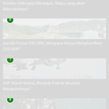
Koridor Hidrogen Dibangun, Siapa yang akan
Memakainya?
ENERGI
6
Sarulla Punya 330 MW, Mengapa Hanya Menghasilkan
220 MW?
ENERGI
7
SAF Masih Mahal, Bisakah Pabrik Modular
Mengubahnya?
TEKNOLOGI HIJAU
8