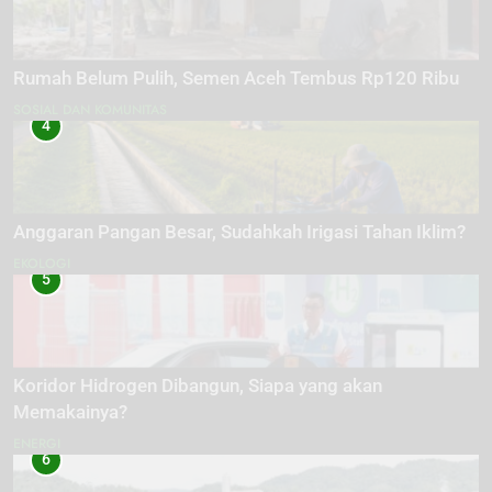
Rumah Belum Pulih, Semen Aceh Tembus Rp120 Ribu
SOSIAL DAN KOMUNITAS
4
Anggaran Pangan Besar, Sudahkah Irigasi Tahan Iklim?
EKOLOGI
5
Koridor Hidrogen Dibangun, Siapa yang akan
Memakainya?
ENERGI
6