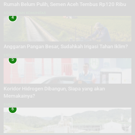
Rumah Belum Pulih, Semen Aceh Tembus Rp120 Ribu
SOSIAL DAN KOMUNITAS
4
Anggaran Pangan Besar, Sudahkah Irigasi Tahan Iklim?
EKOLOGI
5
Koridor Hidrogen Dibangun, Siapa yang akan
Memakainya?
ENERGI
6