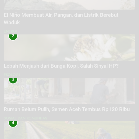
El Niño Membuat Air, Pangan, dan Listrik Berebut
Waduk
ENERGI
2
Lebah Menjauh dari Bunga Kopi, Salah Sinyal HP?
EKOLOGI
3
Rumah Belum Pulih, Semen Aceh Tembus Rp120 Ribu
SOSIAL DAN KOMUNITAS
4