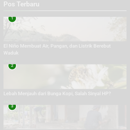
Pos Terbaru
1
El Niño Membuat Air, Pangan, dan Listrik Berebut
Waduk
ENERGI
2
Lebah Menjauh dari Bunga Kopi, Salah Sinyal HP?
EKOLOGI
3