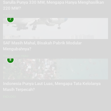
Sarulla Punya 330 MW, Mengapa Hanya Menghasilkan
220 MW?
ENERGI
7
SAF Masih Mahal, Bisakah Pabrik Modular
Mengubahnya?
TEKNOLOGI HIJAU
8
Indonesia Punya Laut Luas, Mengapa Tata Kelolanya
Masih Terpecah?
EKOLOGI