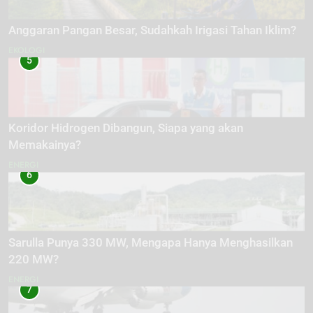
Anggaran Pangan Besar, Sudahkah Irigasi Tahan Iklim?
EKOLOGI
5
Koridor Hidrogen Dibangun, Siapa yang akan
Memakainya?
ENERGI
6
Sarulla Punya 330 MW, Mengapa Hanya Menghasilkan
220 MW?
ENERGI
7