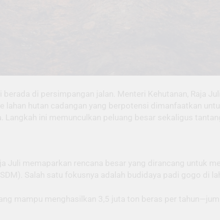
ni berada di persimpangan jalan. Menteri Kehutanan, Raja J
re lahan hutan cadangan yang berpotensi dimanfaatkan untu
a. Langkah ini memunculkan peluang besar sekaligus tantang
Raja Juli memaparkan rencana besar yang dirancang untuk 
DM). Salah satu fokusnya adalah budidaya padi gogo di lah
 yang mampu menghasilkan 3,5 juta ton beras per tahun—jum