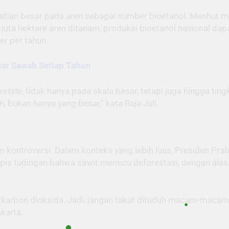
hatian besar pada aren sebagai sumber bioetanol. Menhut m
5 juta hektare aren ditanam, produksi bioetanol nasional dap
er per tahun.
tar Sawah Setiap Tahun
estate
, tidak hanya pada skala besar, tetapi juga hingga tin
 bukan hanya yang besar,” kata Raja Juli.
n kontroversi. Dalam konteks yang lebih luas, Presiden P
is tudingan bahwa sawit memicu deforestasi, dengan alas
 karbon dioksida. Jadi, jangan takut dituduh macam-macam
karta.