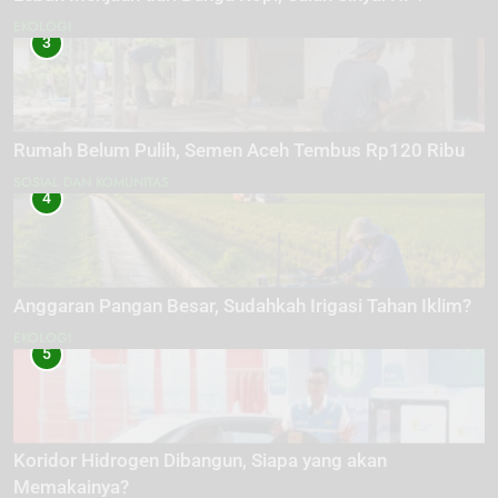
EKOLOGI
3
Rumah Belum Pulih, Semen Aceh Tembus Rp120 Ribu
SOSIAL DAN KOMUNITAS
4
Anggaran Pangan Besar, Sudahkah Irigasi Tahan Iklim?
EKOLOGI
5
Koridor Hidrogen Dibangun, Siapa yang akan
Memakainya?