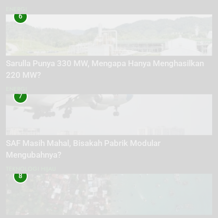
ENERGI
6
Sarulla Punya 330 MW, Mengapa Hanya Menghasilkan
220 MW?
ENERGI
7
SAF Masih Mahal, Bisakah Pabrik Modular
Mengubahnya?
TEKNOLOGI HIJAU
8