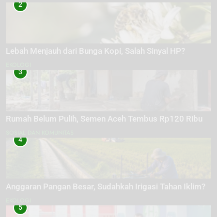
2
Lebah Menjauh dari Bunga Kopi, Salah Sinyal HP?
EKOLOGI
3
Rumah Belum Pulih, Semen Aceh Tembus Rp120 Ribu
SOSIAL DAN KOMUNITAS
4
Anggaran Pangan Besar, Sudahkah Irigasi Tahan Iklim?
EKOLOGI
5