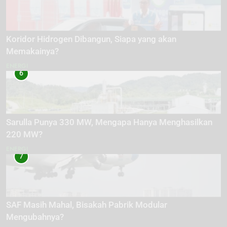
Koridor Hidrogen Dibangun, Siapa yang akan
Memakainya?
ENERGI
6
Sarulla Punya 330 MW, Mengapa Hanya Menghasilkan
220 MW?
ENERGI
7
SAF Masih Mahal, Bisakah Pabrik Modular
Mengubahnya?