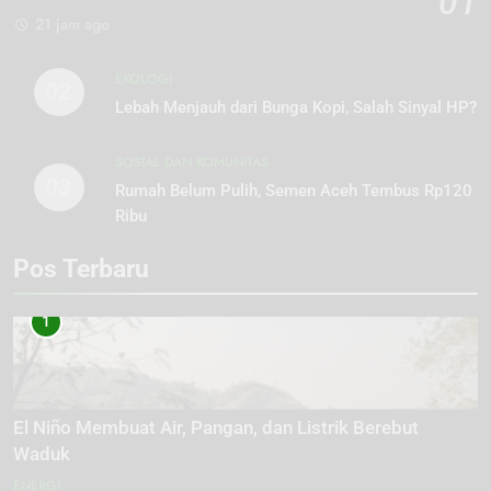
01
21 jam ago
EKOLOGI
02
Lebah Menjauh dari Bunga Kopi, Salah Sinyal HP?
SOSIAL DAN KOMUNITAS
03
Rumah Belum Pulih, Semen Aceh Tembus Rp120
Ribu
Pos Terbaru
1
El Niño Membuat Air, Pangan, dan Listrik Berebut
Waduk
ENERGI