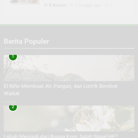
R Bestian
3 minggu ago
0
Berita Populer
1
El Niño Membuat Air, Pangan, dan Listrik Berebut
Waduk
ENERGI
2
Lebah Menjauh dari Bunga Kopi, Salah Sinyal HP?