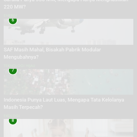
220 MW?
ENERGI
6
SAF Masih Mahal, Bisakah Pabrik Modular
Mengubahnya?
TEKNOLOGI HIJAU
7
Indonesia Punya Laut Luas, Mengapa Tata Kelolanya
Masih Terpecah?
EKOLOGI
8