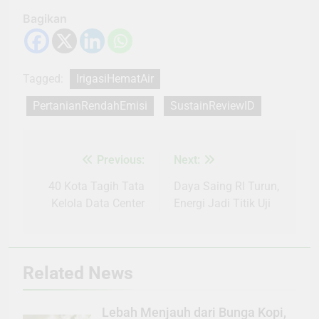
Bagikan
Tagged:
IrigasiHematAir
PertanianRendahEmisi
SustainReviewID
Previous:
Next:
Navigasi
pos
40 Kota Tagih Tata
Daya Saing RI Turun,
Kelola Data Center
Energi Jadi Titik Uji
Related News
Lebah Menjauh dari Bunga Kopi,