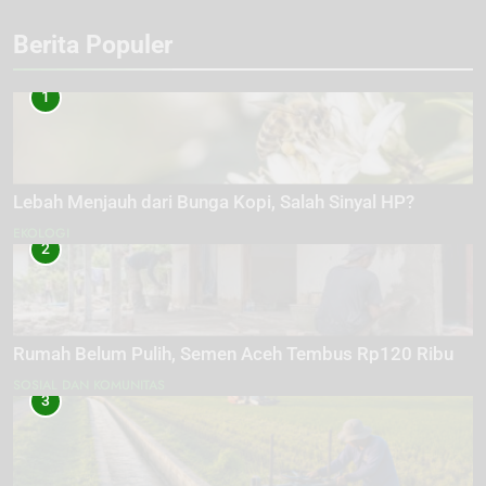
Berita Populer
1
Lebah Menjauh dari Bunga Kopi, Salah Sinyal HP?
EKOLOGI
2
Rumah Belum Pulih, Semen Aceh Tembus Rp120 Ribu
SOSIAL DAN KOMUNITAS
3