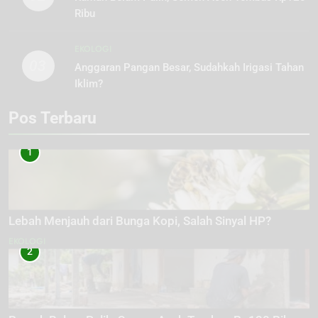
Ribu
EKOLOGI
03
Anggaran Pangan Besar, Sudahkah Irigasi Tahan
Iklim?
Pos Terbaru
1
Lebah Menjauh dari Bunga Kopi, Salah Sinyal HP?
EKOLOGI
2