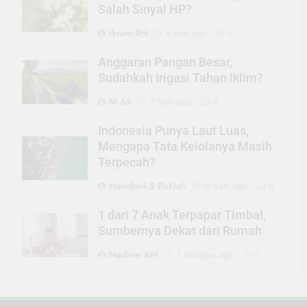
Salah Sinyal HP?
Ikram RH
5 jam ago
0
Anggaran Pangan Besar,
Sudahkah Irigasi Tahan Iklim?
M Ali
2 hari ago
0
Indonesia Punya Laut Luas,
Mengapa Tata Kelolanya Masih
Terpecah?
Hamdani S Rukiah
6 hari ago
0
1 dari 7 Anak Terpapar Timbal,
Sumbernya Dekat dari Rumah
Nadine AM
1 minggu ago
0