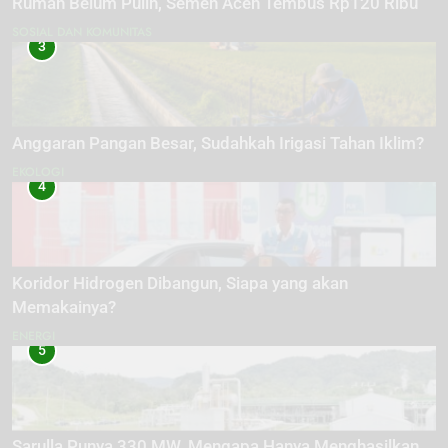
Rumah Belum Pulih, Semen Aceh Tembus Rp120 Ribu
SOSIAL DAN KOMUNITAS
3
Anggaran Pangan Besar, Sudahkah Irigasi Tahan Iklim?
EKOLOGI
4
Koridor Hidrogen Dibangun, Siapa yang akan
Memakainya?
ENERGI
5
Sarulla Punya 330 MW, Mengapa Hanya Menghasilkan