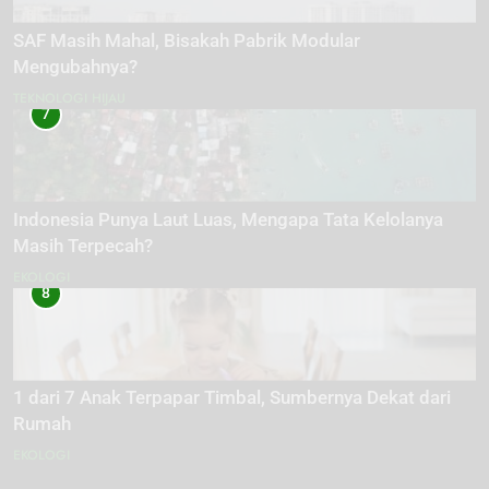
SAF Masih Mahal, Bisakah Pabrik Modular
Mengubahnya?
TEKNOLOGI HIJAU
7
Indonesia Punya Laut Luas, Mengapa Tata Kelolanya
Masih Terpecah?
EKOLOGI
8
1 dari 7 Anak Terpapar Timbal, Sumbernya Dekat dari
Rumah
EKOLOGI