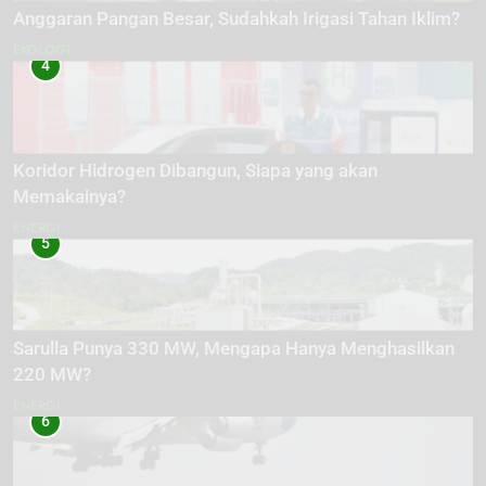
Anggaran Pangan Besar, Sudahkah Irigasi Tahan Iklim?
EKOLOGI
4
Koridor Hidrogen Dibangun, Siapa yang akan
Memakainya?
ENERGI
5
Sarulla Punya 330 MW, Mengapa Hanya Menghasilkan
220 MW?
ENERGI
6