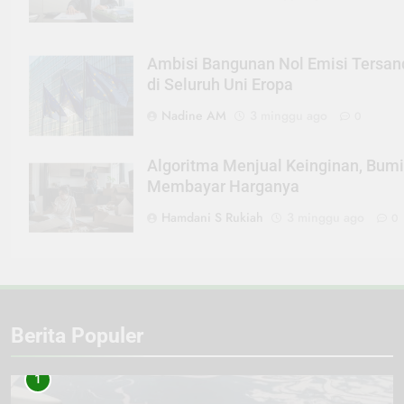
Ambisi Bangunan Nol Emisi Tersa
di Seluruh Uni Eropa
Nadine AM
3 minggu ago
0
Algoritma Menjual Keinginan, Bum
Membayar Harganya
Hamdani S Rukiah
3 minggu ago
0
Berita Populer
1