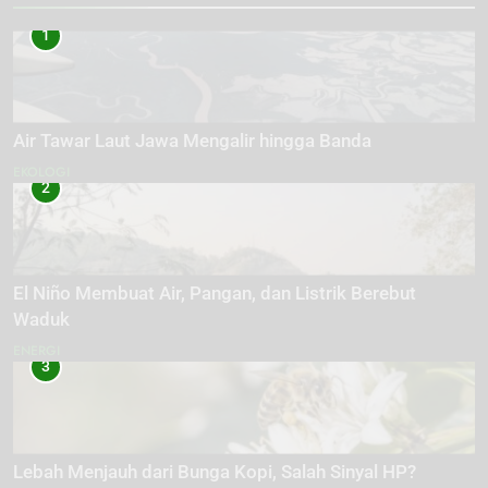
1
Air Tawar Laut Jawa Mengalir hingga Banda
EKOLOGI
2
El Niño Membuat Air, Pangan, dan Listrik Berebut
Waduk
ENERGI
3
Lebah Menjauh dari Bunga Kopi, Salah Sinyal HP?