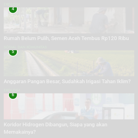
EKOLOGI
4
Rumah Belum Pulih, Semen Aceh Tembus Rp120 Ribu
SOSIAL DAN KOMUNITAS
5
Anggaran Pangan Besar, Sudahkah Irigasi Tahan Iklim?
EKOLOGI
6
Koridor Hidrogen Dibangun, Siapa yang akan
Memakainya?