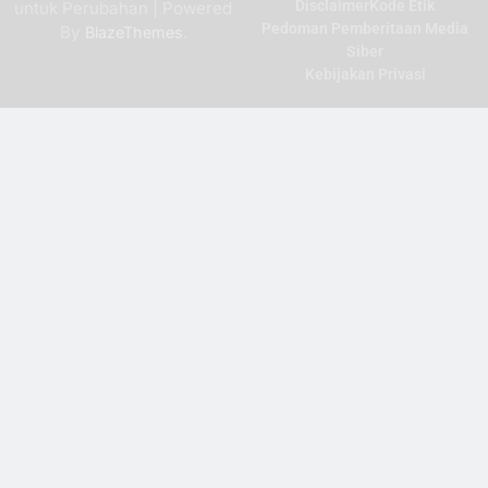
Disclaimer
Kode Etik
untuk Perubahan | Powered
Pedoman Pemberitaan Media
By
.
BlazeThemes
Siber
Kebijakan Privasi