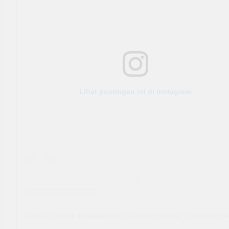
Lihat postingan ini di Instagram
Sebuah kiriman dibagikan oleh SustainReviewID (@sustainrevi