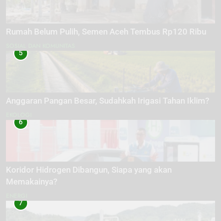
Rumah Belum Pulih, Semen Aceh Tembus Rp120 Ribu
SOSIAL DAN KOMUNITAS
5
Anggaran Pangan Besar, Sudahkah Irigasi Tahan Iklim?
EKOLOGI
6
Koridor Hidrogen Dibangun, Siapa yang akan
Memakainya?
ENERGI
7