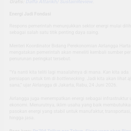
Grafis:
Daffa Attarikh/ SustainReview
.
Energi Jadi Fondasi
Respons pemerintah menunjukkan sektor energi mulai dili
sebagai salah satu titik penting daya saing.
Menteri Koordinator Bidang Perekonomian Airlangga Harta
mengatakan pemerintah akan meneliti kembali sumber pe
penurunan peringkat tersebut.
“Ya nanti kita teliti lagi masalahnya di mana.
Kan
kita ada
persiapan untuk tim di
bottlenecking
. Jadi kita akan lihat
a
sana,” ujar Airlangga di Jakarta, Rabu, 24 Juni 2026.
Airlangga juga menempatkan energi sebagai infrastruktur
ekonomi. Menurutnya, iklim usaha yang baik membutuhka
pasokan energi yang stabil untuk manufaktur, transportasi,
hingga jasa.