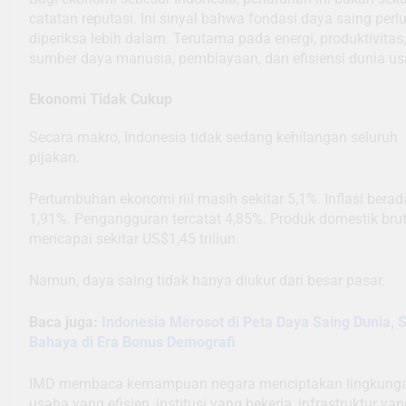
catatan reputasi. Ini sinyal bahwa fondasi daya saing perl
diperiksa lebih dalam. Terutama pada energi, produktivitas,
sumber daya manusia, pembiayaan, dan efisiensi dunia us
Ekonomi Tidak Cukup
Secara makro, Indonesia tidak sedang kehilangan seluruh
pijakan.
Pertumbuhan ekonomi riil masih sekitar 5,1%. Inflasi berad
1,91%. Pengangguran tercatat 4,85%. Produk domestik bru
mencapai sekitar US$1,45 triliun.
Namun, daya saing tidak hanya diukur dari besar pasar.
Baca juga:
Indonesia Merosot di Peta Daya Saing Dunia, S
Bahaya di Era Bonus Demografi
IMD membaca kemampuan negara menciptakan lingkung
usaha yang efisien, institusi yang bekerja, infrastruktur ya