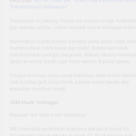
Baca juga:
Rp794 Triliun per Tahun, Siapa yang akan Biay
Transisi Energi Indonesia?
Pernyataan ini penting. Dalam era transisi energi, listrik bu
lagi sekadar utilitas. Listrik menjadi ukuran kesiapan indust
Manufaktur membutuhkan pasokan yang andal. Data cent
membutuhkan listrik besar dan stabil. Kendaraan listrik
membutuhkan jaringan pengisian. Industri ekspor membu
akses ke energi bersih agar tetap relevan di pasar global.
Dengan kata lain, daya saing Indonesia akan makin ditent
oleh kualitas grid, biaya listrik, bauran energi bersih, dan
kepastian investasi energi.
SDM Masih Tertinggal
Masalah lain tidak kalah mendasar.
IMD mencatat pendidikan Indonesia berada di posisi 63.
Infrastruktur ilmiah berada di posisi 65. Produktivitas dan