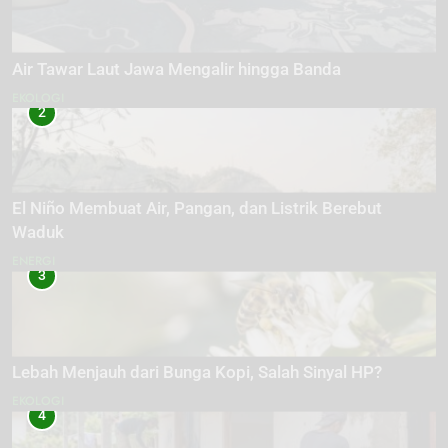
Air Tawar Laut Jawa Mengalir hingga Banda
EKOLOGI
2
El Niño Membuat Air, Pangan, dan Listrik Berebut
Waduk
ENERGI
3
Lebah Menjauh dari Bunga Kopi, Salah Sinyal HP?
EKOLOGI
4