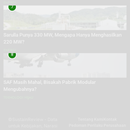
ENERGI
7
Sarulla Punya 330 MW, Mengapa Hanya Menghasilkan
220 MW?
ENERGI
8
SAF Masih Mahal, Bisakah Pabrik Modular
Mengubahnya?
TEKNOLOGI HIJAU
©SustainReview - Data
Tentang Kami
Kontak
untuk Kebijakan, Narasi
Pedoman Perilaku Perusahaan