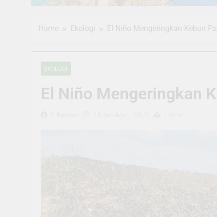
Home
Ekologi
El Niño Mengeringkan Kebun Pa
EKOLOGI
El Niño Mengeringkan K
0
R Bestian
1 Bulan Ago
4 Mins