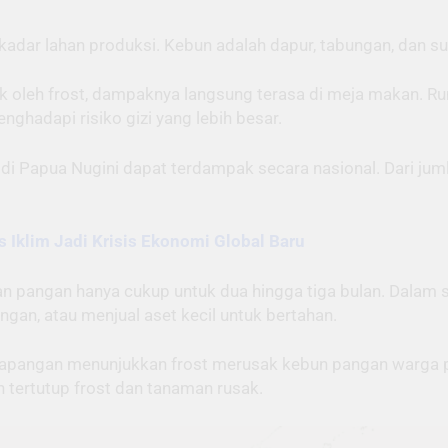
adar lahan produksi. Kebun adalah dapur, tabungan, dan su
ak oleh frost, dampaknya langsung terasa di meja makan. R
ghadapi risiko gizi yang lebih besar.
 Papua Nugini dapat terdampak secara nasional. Dari jumlah
s Iklim Jadi Krisis Ekonomi Global Baru
angan hanya cukup untuk dua hingga tiga bulan. Dalam situ
gan, atau menjual aset kecil untuk bertahan.
n lapangan menunjukkan frost merusak kebun pangan warga 
tertutup frost dan tanaman rusak.