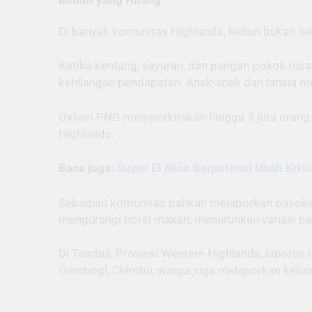
Kebun yang Hilang
Di banyak komunitas Highlands, kebun bukan sek
Ketika kentang, sayuran, dan pangan pokok rus
kehilangan pendapatan. Anak-anak dan lansia men
Oxfam PNG memperkirakan hingga 3 juta orang di
Highlands.
Baca juga:
Super El Niño Berpotensi Ubah Krisi
Sebagian komunitas bahkan melaporkan pasokan p
mengurangi porsi makan, menurunkan variasi pan
Di Tambul, Provinsi Western Highlands, lapora
Gembogl, Chimbu, warga juga melaporkan kebun 