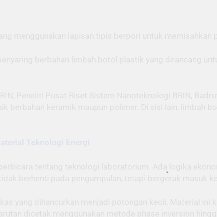
ng menggunakan lapisan tipis berpori untuk memisahkan parti
 penyaring berbahan limbah botol plastik yang dirancang u
IN, Peneliti Pusat Riset Sistem Nanoteknologi BRIN, Badrut
k berbahan keramik maupun polimer. Di sisi lain, limbah b
terial Teknologi Energi
berbicara tentang teknologi laboratorium. Ada logika ekono
tidak berhenti pada pengumpulan, tetapi bergerak masuk ke 
as yang dihancurkan menjadi potongan kecil. Material ini 
, larutan dicetak menggunakan metode phase inversion hing