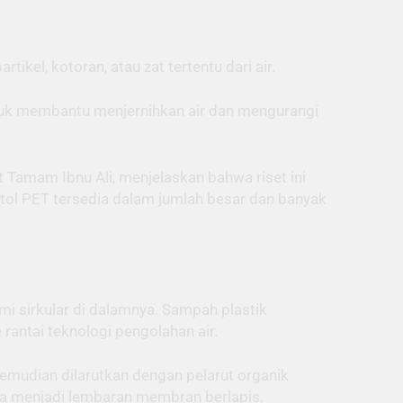
kel, kotoran, atau zat tertentu dari air.
ntuk membantu menjernihkan air dan mengurangi
 Tamam Ibnu Ali, menjelaskan bahwa riset ini
otol PET tersedia dalam jumlah besar dan banyak
mi sirkular di dalamnya. Sampah plastik
rantai teknologi pengolahan air.
kemudian dilarutkan dengan pelarut organik
ga menjadi lembaran membran berlapis.