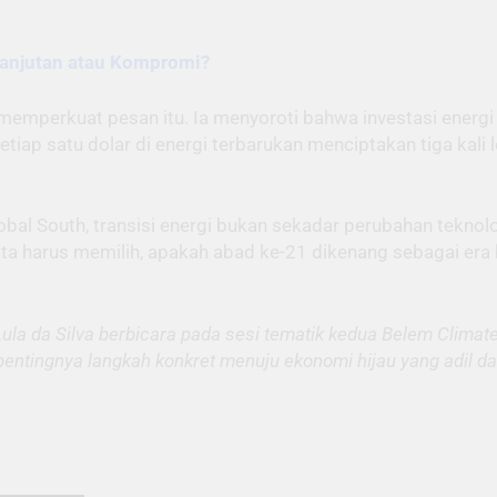
lanjutan atau Kompromi?
memperkuat pesan itu. Ia menyoroti bahwa investasi energi be
 “Setiap satu dolar di energi terbarukan menciptakan tiga kali
bal South, transisi energi bukan sekadar perubahan teknolog
ta harus memilih, apakah abad ke-21 dikenang sebagai era 
 Lula da Silva berbicara pada sesi tematik kedua Belem Climat
entingnya langkah konkret menuju ekonomi hijau yang adil dan