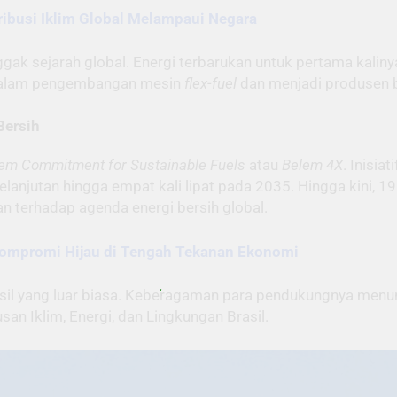
ribusi Iklim Global Melampaui Negara
ak sejarah global. Energi terbarukan untuk pertama kalin
in dalam pengembangan mesin
flex-fuel
dan menjadi produsen bi
Bersih
em Commitment for Sustainable Fuels
atau
Belem 4X
. Inisia
anjutan hingga empat kali lipat pada 2035. Hingga kini, 
n terhadap agenda energi bersih global.
 Kompromi Hijau di Tengah Tekanan Ekonomi
il yang luar biasa. Keberagaman para pendukungnya menunju
san Iklim, Energi, dan Lingkungan Brasil.