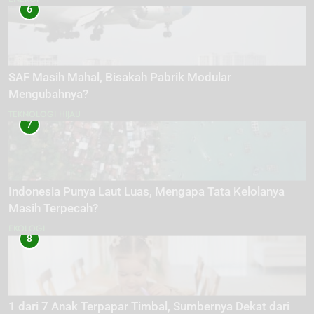
6
SAF Masih Mahal, Bisakah Pabrik Modular
Mengubahnya?
TEKNOLOGI HIJAU
7
Indonesia Punya Laut Luas, Mengapa Tata Kelolanya
Masih Terpecah?
EKOLOGI
8
1 dari 7 Anak Terpapar Timbal, Sumbernya Dekat dari