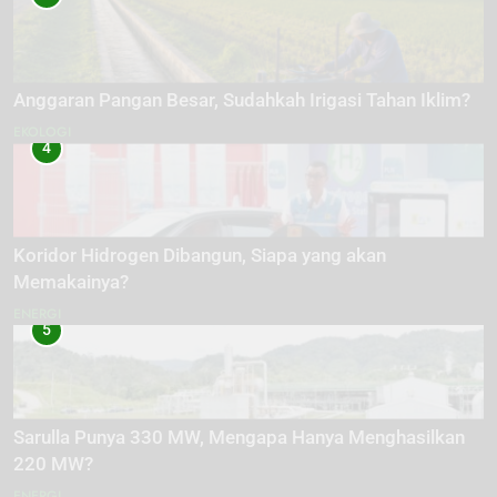
Anggaran Pangan Besar, Sudahkah Irigasi Tahan Iklim?
EKOLOGI
4
Koridor Hidrogen Dibangun, Siapa yang akan
Memakainya?
ENERGI
5
Sarulla Punya 330 MW, Mengapa Hanya Menghasilkan
220 MW?
ENERGI