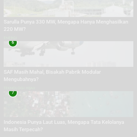
Sarulla Punya 330 MW, Mengapa Hanya Menghasilkan
220 MW?
ENERGI
6
SAF Masih Mahal, Bisakah Pabrik Modular
Mengubahnya?
TEKNOLOGI HIJAU
7
Indonesia Punya Laut Luas, Mengapa Tata Kelolanya
Masih Terpecah?