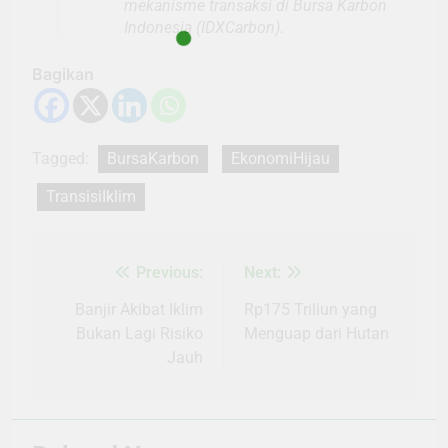
mekanisme transaksi di Bursa Karbon
Indonesia (IDXCarbon).
Bagikan
Tagged:
BursaKarbon
EkonomiHijau
TransisiIklim
Previous:
Next:
Navigasi
pos
Banjir Akibat Iklim
Rp175 Triliun yang
Bukan Lagi Risiko
Menguap dari Hutan
Jauh