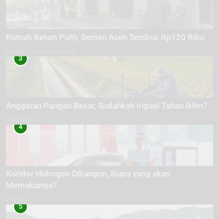
Rumah Belum Pulih, Semen Aceh Tembus Rp120 Ribu
SOSIAL DAN KOMUNITAS
3
Anggaran Pangan Besar, Sudahkah Irigasi Tahan Iklim?
EKOLOGI
4
Koridor Hidrogen Dibangun, Siapa yang akan
Memakainya?
ENERGI
5