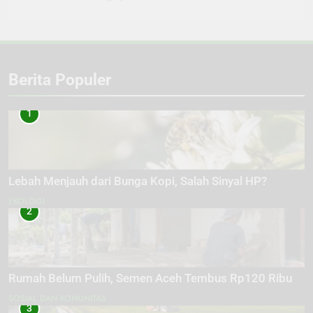
Berita Populer
1
Lebah Menjauh dari Bunga Kopi, Salah Sinyal HP?
EKOLOGI
2
Rumah Belum Pulih, Semen Aceh Tembus Rp120 Ribu
SOSIAL DAN KOMUNITAS
3